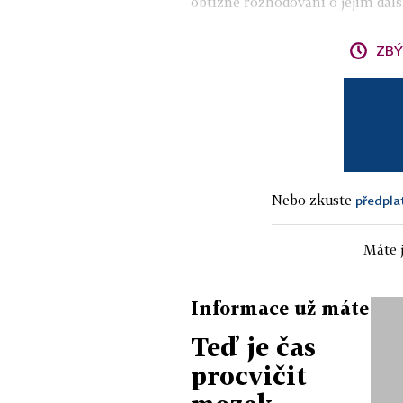
obtížné rozhodování o jejím dalš
ZBÝ
Nebo zkuste
předpla
Máte j
Informace už máte
Teď je čas
procvičit