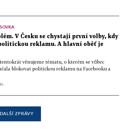
SOVKA
lém. V Česku se chystají první volby, kdy
 politickou reklamu. A hlavní oběť je
 tentokrát věnujeme tématu, o kterém se vůbec
ačala blokovat politickou reklamu na Facebooku a
in.
DALŠÍ ZPRÁVY