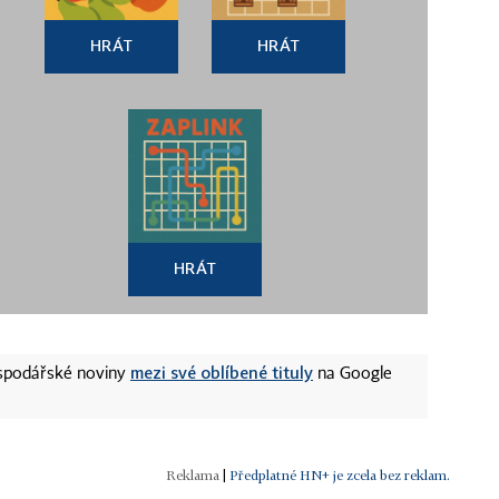
HRÁT
HRÁT
HRÁT
mezi své oblíbené tituly
ospodářské noviny
na Google
|
Předplatné HN+ je zcela bez reklam.