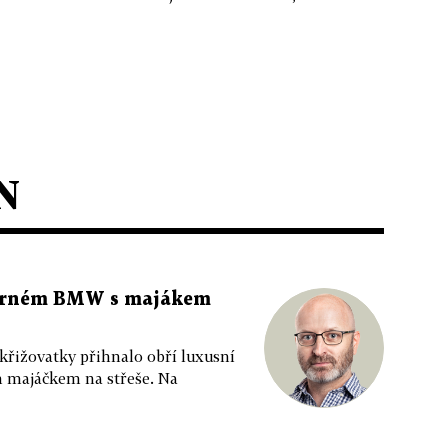
N
 černém BMW s majákem
 křižovatky přihnalo obří luxusní
m majáčkem na střeše. Na