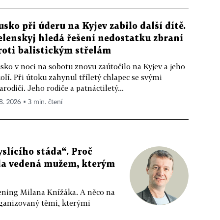
usko při úderu na Kyjev zabilo další dítě.
elenskyj hledá řešení nedostatku zbraní
roti balistickým střelám
sko v noci na sobotu znovu zaútočilo na Kyjev a jeho
olí. Při útoku zahynul tříletý chlapec se svými
arodiči. Jeho rodiče a patnáctiletý...
 8. 2026 ▪ 3 min. čtení
slícího stáda“. Proč
da vedená mužem, kterým
ppening Milana Knížáka. A něco na
rganizovaný těmi, kterými