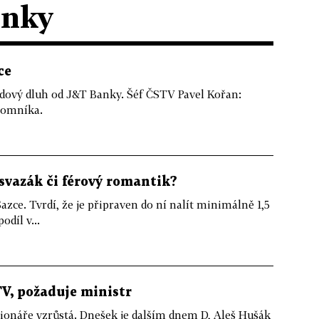
ánky
ce
rdový dluh od J&T Banky. Šéf ČSTV Pavel Kořan:
romníka.
svazák či férový romantik?
Sazce. Tvrdí, že je připraven do ní nalít minimálně 1,5
odíl v...
V, požaduje ministr
cionáře vzrůstá. Dnešek je dalším dnem D, Aleš Hušák