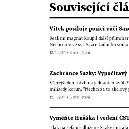
Související čl
Vítek posiluje pozici vůči Saz
Realitní magnát koupil další půlmilia
Nechceme ve své Sazce žádného souk
12. 1. 2011 ▪ 3 min. čtení
Zachránce Sazky: Vypočítavý 
Včerejší den trávil na jednáních kvůli 
miliardy korun. "Nechci za to akciový p
12. 1. 2011 ▪ 5 min. čtení
Vyměňte Hušáka i vedení ČST
Tlak na šéfa předlužené Sazky i na ak