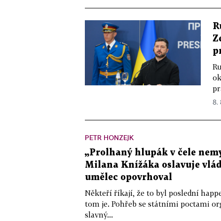
R
Z
p
Ru
ok
pr
8.
PETR HONZEJK
„Prolhaný hlupák v čele nemy
Milana Knížáka oslavuje vlá
umělec opovrhoval
Někteří říkají, že to byl poslední ha
tom je. Pohřeb se státními poctami o
slavný...