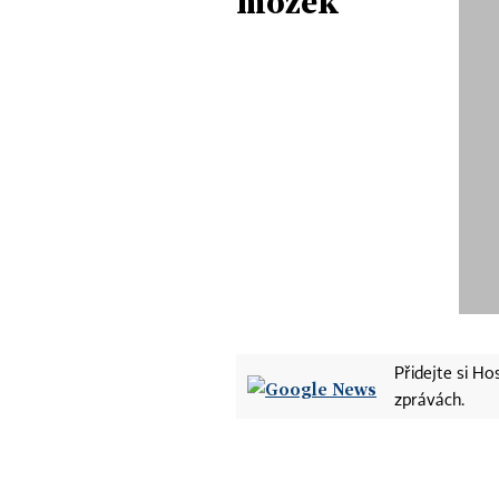
mozek
Přidejte si H
zprávách.