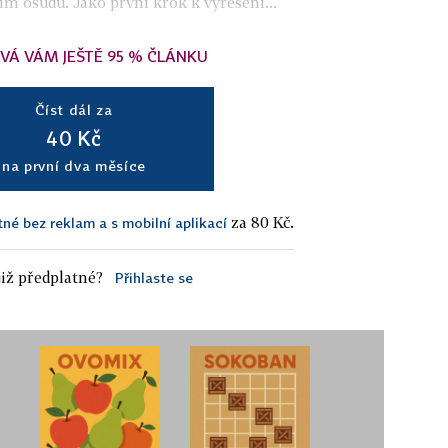
ím osudu. Jako první krok k vyřešení...
VÁ VÁM JEŠTĚ 95 % ČLÁNKU
Číst dál za
40 Kč
na první dva měsíce
za 80 Kč.
tné bez reklam a s mobilní aplikací
iž předplatné?
Přihlaste se