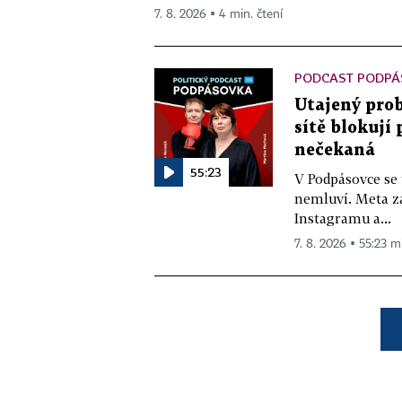
7. 8. 2026 ▪ 4 min. čtení
PODCAST PODPÁ
Utajený prob
sítě blokují
nečekaná
55:23
V Podpásovce se
nemluví. Meta z
Instagramu a...
7. 8. 2026 ▪ 55:23 m