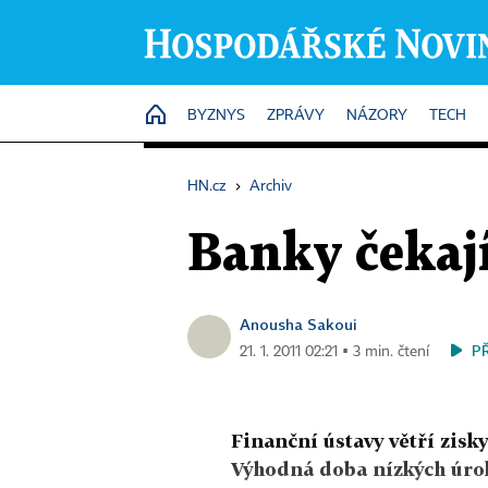
HOME
BYZNYS
ZPRÁVY
NÁZORY
TECH
HN.cz
›
Archiv
Banky čekají
Anousha Sakoui
P
21. 1. 2011 02:21 ▪ 3 min. čtení
Finanční ústavy větří zisky
Výhodná doba nízkých úrok