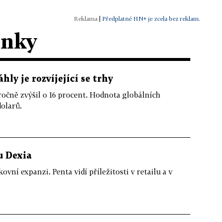
|
Předplatné HN+ je zcela bez reklam.
ánky
áhly je rozvíjející se trhy
ročně zvýšil o 16 procent. Hodnota globálních
dolarů.
u Dexia
ovní expanzi. Penta vidí příležitosti v retailu a v