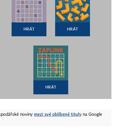
HRÁT
HRÁT
HRÁT
mezi své oblíbené tituly
ospodářské noviny
na Google