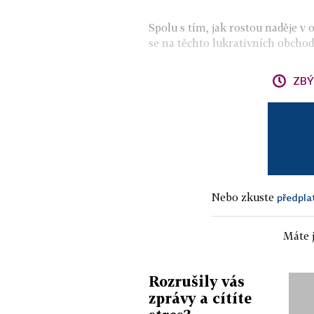
Spolu s tím, jak rostou naděje v o
se na těchto lukrativních obchod
ZBÝ
Nebo zkuste
předpla
Máte j
Rozrušily vás
zprávy a cítíte