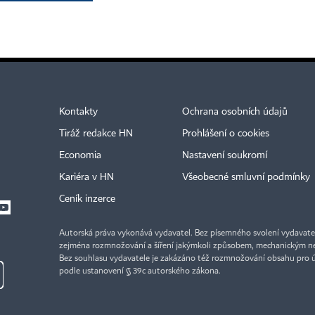
Kontakty
Ochrana osobních údajů
Tiráž redakce HN
Prohlášení o cookies
Economia
Nastavení soukromí
Kariéra v HN
Všeobecné smluvní podmínky
Ceník inzerce
Autorská práva vykonává vydavatel. Bez písemného svolení vydavatele 
zejména rozmnožování a šíření jakýmkoli způsobem, mechanickým ne
Bez souhlasu vydavatele je zakázáno též rozmnožování obsahu pro 
podle ustanovení § 39c autorského zákona.