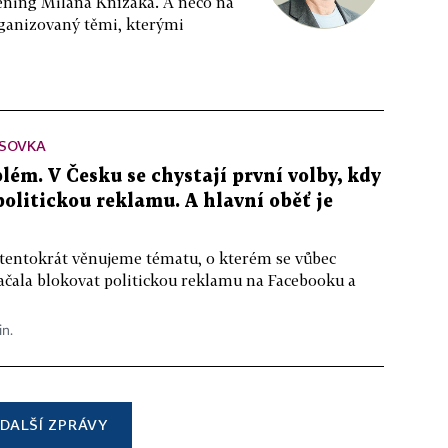
ppening Milana Knížáka. A něco na
rganizovaný těmi, kterými
SOVKA
lém. V Česku se chystají první volby, kdy
 politickou reklamu. A hlavní oběť je
 tentokrát věnujeme tématu, o kterém se vůbec
ačala blokovat politickou reklamu na Facebooku a
in.
DALŠÍ ZPRÁVY