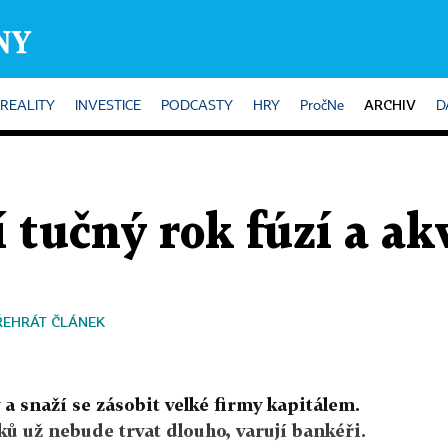
ARCHIV
REALITY
INVESTICE
PODCASTY
HRY
PročNe
D
 tučný rok fúzí a ak
ŘEHRÁT ČLÁNEK
 a snaží se zásobit velké firmy kapitálem.
ů už nebude trvat dlouho, varují bankéři.