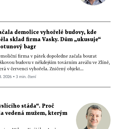
ačala demolice vyhořelé budovy, kde
ěla sklad firma Vasky. Dům „ukusuje“
totunový bagr
moliční firma v pátek dopoledne začala bourat
škovou budovu v někdejším továrním areálu ve Zlíně,
erá v červenci vyhořela. Zničený objekt...
 8. 2026 ▪ 3 min. čtení
slícího stáda“. Proč
da vedená mužem, kterým