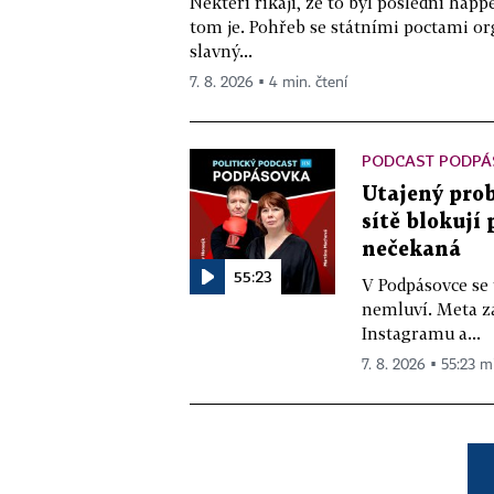
Někteří říkají, že to byl poslední ha
tom je. Pohřeb se státními poctami o
slavný...
7. 8. 2026 ▪ 4 min. čtení
PODCAST PODPÁ
Utajený prob
sítě blokují
nečekaná
55:23
V Podpásovce se
nemluví. Meta z
Instagramu a...
7. 8. 2026 ▪ 55:23 m