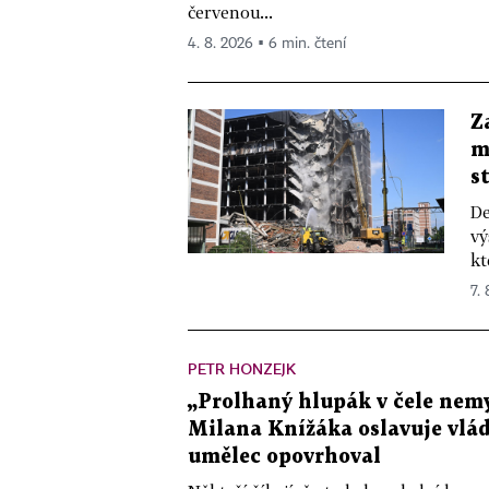
červenou...
4. 8. 2026 ▪ 6 min. čtení
Z
m
s
De
vý
kt
7.
PETR HONZEJK
„Prolhaný hlupák v čele nemy
Milana Knížáka oslavuje vlá
umělec opovrhoval