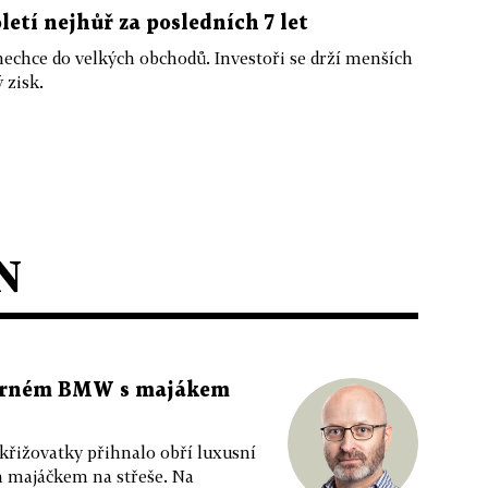
oletí nejhůř za posledních 7 let
nechce do velkých obchodů. Investoři se drží menších
 zisk.
N
 černém BMW s majákem
 křižovatky přihnalo obří luxusní
m majáčkem na střeše. Na