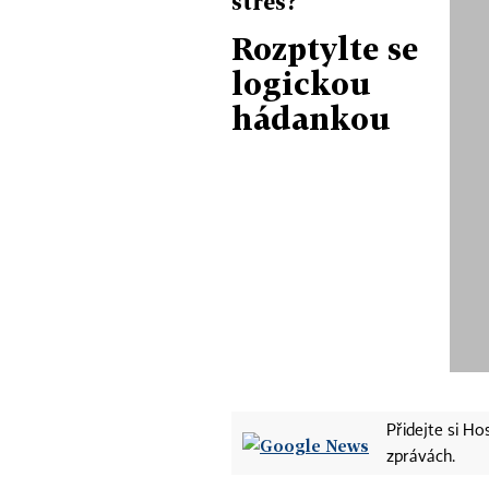
stres?
Rozptylte se
logickou
hádankou
Přidejte si H
zprávách.