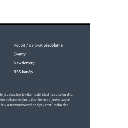
Koupit / darovat předplatné
Eventy
Newslettery
RSS kanály
je zakázáno jakékoli užití částí nebo celku díla,
bo elektronickým, v českém nebo jiném jazyce.
účely automatizované analýzy textů nebo dat