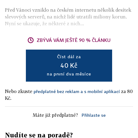
Před Vánoci vzniklo na českém internetu několik desítek
slevových serverů, na nichž lidé utratili miliony korun.
Nyní se ukazuje, že některé z nich...
ZBÝVÁ VÁM JEŠTĚ 90 % ČLÁNKU
Číst dál za
40 Kč
na první dva měsíce
Nebo zkuste
za 80
předplatné bez reklam a s mobilní aplikací
Kč.
Máte již předplatné?
Přihlaste se
Nudíte se na poradě?