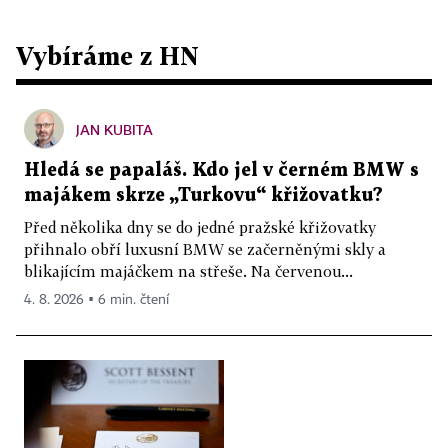
Vybíráme z HN
JAN KUBITA
Hledá se papaláš. Kdo jel v černém BMW s
majákem skrze „Turkovu“ křižovatku?
Před několika dny se do jedné pražské křižovatky
přihnalo obří luxusní BMW se začerněnými skly a
blikajícím majáčkem na střeše. Na červenou...
4. 8. 2026 ▪ 6 min. čtení