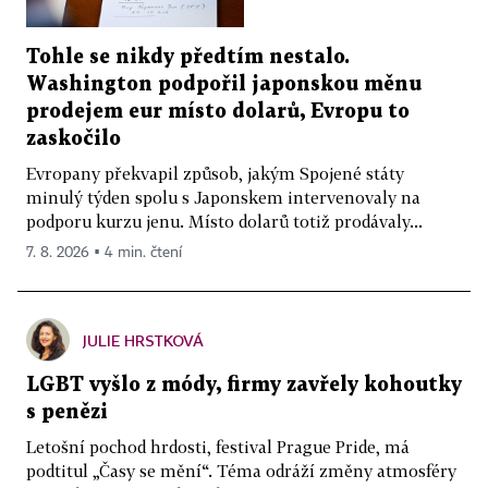
Tohle se nikdy předtím nestalo.
Washington podpořil japonskou měnu
prodejem eur místo dolarů, Evropu to
zaskočilo
Evropany překvapil způsob, jakým Spojené státy
minulý týden spolu s Japonskem intervenovaly na
podporu kurzu jenu. Místo dolarů totiž prodávaly...
7. 8. 2026 ▪ 4 min. čtení
JULIE HRSTKOVÁ
LGBT vyšlo z módy, firmy zavřely kohoutky
s penězi
Letošní pochod hrdosti, festival Prague Pride, má
podtitul „Časy se mění“. Téma odráží změny atmosféry