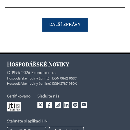
DALŠÍ ZPRÁVY
©
1996-2026
Economia, a.s.
Hospodářské noviny (print) ISSN 0862-9587
Hospodářské noviny (online) ISSN 2787-950X
Certifikováno
Sledujte nás
Stáhněte si aplikaci HN