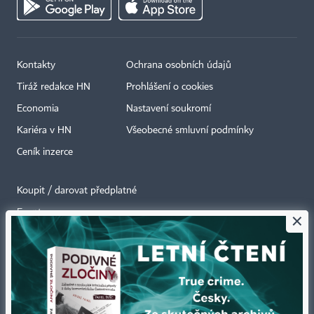
Kontakty
Ochrana osobních údajů
Tiráž redakce HN
Prohlášení o cookies
Economia
Nastavení soukromí
Kariéra v HN
Všeobecné smluvní podmínky
Ceník inzerce
Koupit / darovat předplatné
Eventy
×
Newslettery
RSS kanály
Autorská práva vykonává vydavatel. Bez písemného svolení vydavatele je