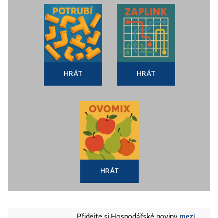
HRÁT
HRÁT
HRÁT
mezi
Přidejte si Hospodářské noviny