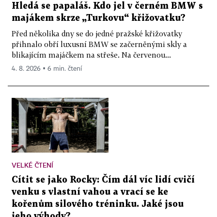
Hledá se papaláš. Kdo jel v černém BMW s
majákem skrze „Turkovu“ křižovatku?
Před několika dny se do jedné pražské křižovatky
přihnalo obří luxusní BMW se začerněnými skly a
blikajícím majáčkem na střeše. Na červenou...
4. 8. 2026 ▪ 6 min. čtení
VELKÉ ČTENÍ
Cítit se jako Rocky: Čím dál víc lidí cvičí
venku s vlastní vahou a vrací se ke
kořenům silového tréninku. Jaké jsou
jeho výhody?