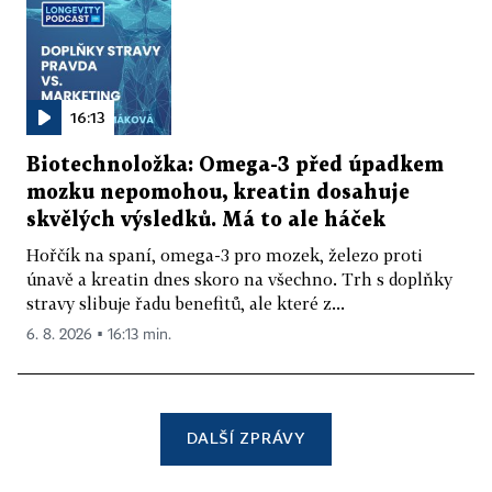
16:13
Biotechnoložka: Omega-3 před úpadkem
mozku nepomohou, kreatin dosahuje
skvělých výsledků. Má to ale háček
Hořčík na spaní, omega-3 pro mozek, železo proti
únavě a kreatin dnes skoro na všechno. Trh s doplňky
stravy slibuje řadu benefitů, ale které z...
6. 8. 2026 ▪ 16:13 min.
DALŠÍ ZPRÁVY