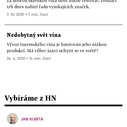
Za dobrou sklenkou vína není nutné cestovat. Domácí
trh dnes nabízí řadu vynikajících značek.
7. 10. 2010 ▪ 7 min. čtení
Nedobytný svět vína
Vývoz tuzemského vína je limitován jeho nízkou
produkcí. Má vůbec šanci uchytit se ve světě?
24. 6. 2010 ▪ 14 min. čtení
Vybíráme z HN
JAN KUBITA