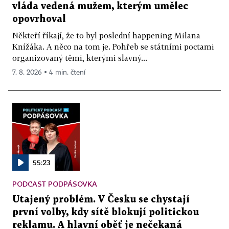
vláda vedená mužem, kterým umělec
opovrhoval
Někteří říkají, že to byl poslední happening Milana
Knížáka. A něco na tom je. Pohřeb se státními poctami
organizovaný těmi, kterými slavný...
7. 8. 2026 ▪ 4 min. čtení
55:23
PODCAST PODPÁSOVKA
Utajený problém. V Česku se chystají
první volby, kdy sítě blokují politickou
reklamu. A hlavní oběť je nečekaná