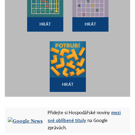
HRÁT
HRÁT
HRÁT
mezi
Přidejte si Hospodářské noviny
své oblíbené tituly
na Google
zprávách.