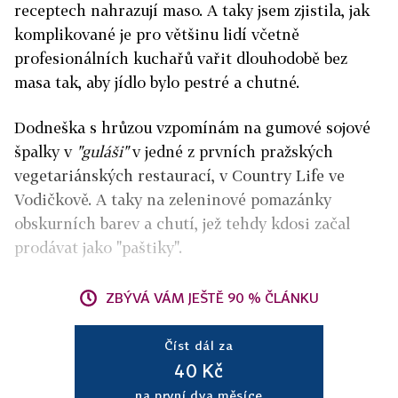
receptech nahrazují maso. A taky jsem zjistila, jak
komplikované je pro většinu lidí včetně
profesionálních kuchařů vařit dlouhodobě bez
masa tak, aby jídlo bylo pestré a chutné.
Dodneška s hrůzou vzpomínám na gumové sojové
špalky v
"guláši"
v jedné z prvních pražských
vegetariánských restaurací, v Country Life ve
Vodičkově. A taky na zeleninové pomazánky
obskurních barev a chutí, jež tehdy kdosi začal
prodávat jako "paštiky".
ZBÝVÁ VÁM JEŠTĚ 90 % ČLÁNKU
Číst dál za
40 Kč
na první dva měsíce