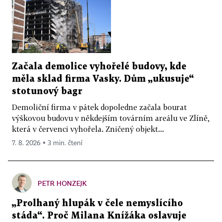
Začala demolice vyhořelé budovy, kde
měla sklad firma Vasky. Dům „ukusuje“
stotunový bagr
Demoliční firma v pátek dopoledne začala bourat
výškovou budovu v někdejším továrním areálu ve Zlíně,
která v červenci vyhořela. Zničený objekt...
7. 8. 2026 ▪ 3 min. čtení
PETR HONZEJK
„Prolhaný hlupák v čele nemyslícího
stáda“. Proč Milana Knížáka oslavuje