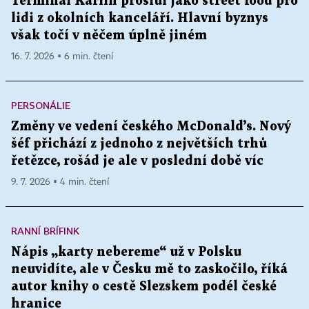
Terminál Karlín proslul jako street food pro
lidi z okolních kanceláří. Hlavní byznys
však točí v něčem úplně jiném
16. 7. 2026 ▪ 6 min. čtení
PERSONÁLIE
Změny ve vedení českého McDonald’s. Nový
šéf přichází z jednoho z největších trhů
řetězce, rošád je ale v poslední době víc
9. 7. 2026 ▪ 4 min. čtení
RANNÍ BRÍFINK
Nápis „karty nebereme“ už v Polsku
neuvidíte, ale v Česku mě to zaskočilo, říká
autor knihy o cestě Slezskem podél české
hranice