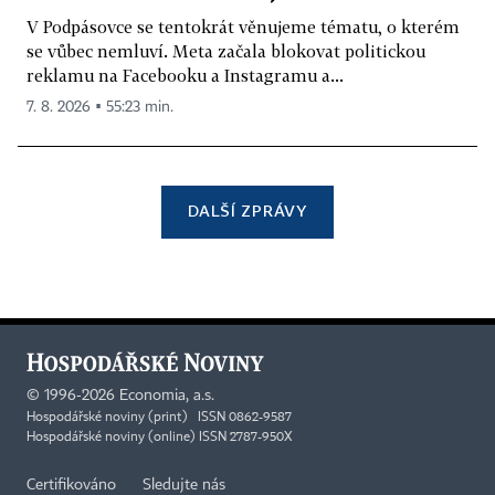
V Podpásovce se tentokrát věnujeme tématu, o kterém
se vůbec nemluví. Meta začala blokovat politickou
reklamu na Facebooku a Instagramu a...
7. 8. 2026 ▪ 55:23 min.
DALŠÍ ZPRÁVY
©
1996-2026
Economia, a.s.
Hospodářské noviny (print) ISSN 0862-9587
Hospodářské noviny (online) ISSN 2787-950X
Certifikováno
Sledujte nás