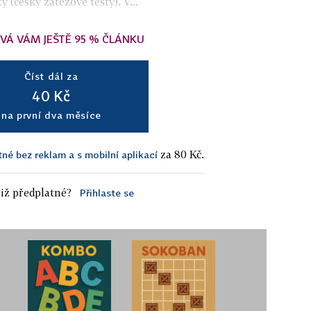
y (česky zátěžové testy). V...
VÁ VÁM JEŠTĚ 95 % ČLÁNKU
Číst dál za
40 Kč
na první dva měsíce
za 80 Kč.
tné bez reklam a s mobilní aplikací
iž předplatné?
Přihlaste se