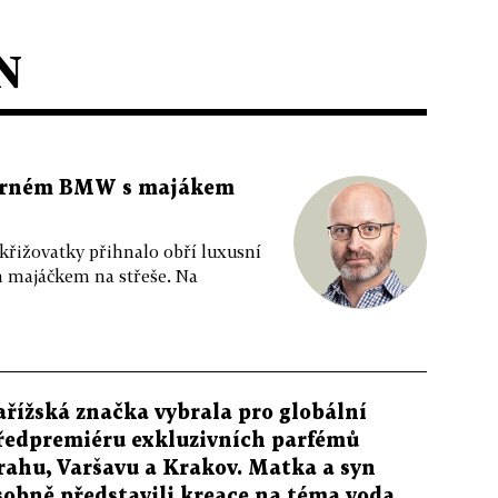
N
 černém BMW s majákem
 křižovatky přihnalo obří luxusní
m majáčkem na střeše. Na
ařížská značka vybrala pro globální
ředpremiéru exkluzivních parfémů
rahu, Varšavu a Krakov. Matka a syn
sobně představili kreace na téma voda,