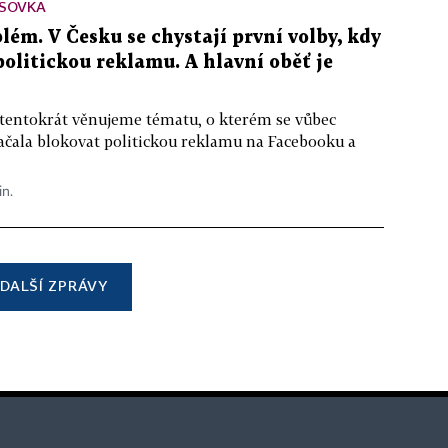
SOVKA
lém. V Česku se chystají první volby, kdy
 politickou reklamu. A hlavní oběť je
 tentokrát věnujeme tématu, o kterém se vůbec
ačala blokovat politickou reklamu na Facebooku a
in.
DALŠÍ ZPRÁVY