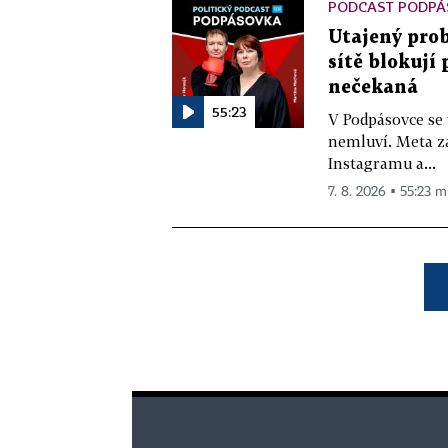
PODCAST PODPÁ
Utajený prob
sítě blokují
nečekaná
55:23
V Podpásovce se
nemluví. Meta z
Instagramu a...
7. 8. 2026 ▪ 55:23 m