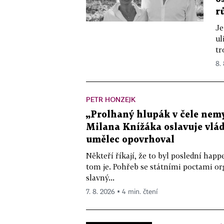
r
Je
ul
tr
8.
PETR HONZEJK
„Prolhaný hlupák v čele nemy
Milana Knížáka oslavuje vlá
umělec opovrhoval
Někteří říkají, že to byl poslední ha
tom je. Pohřeb se státními poctami o
slavný...
7. 8. 2026 ▪ 4 min. čtení