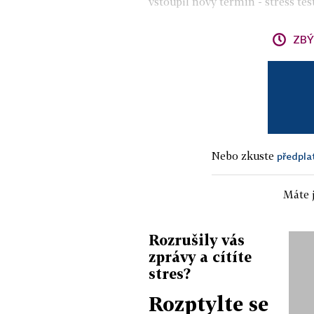
vstoupil nový termín - stress test
ZBÝ
Nebo zkuste
předpla
Máte j
Rozrušily vás
zprávy a cítíte
stres?
Rozptylte se