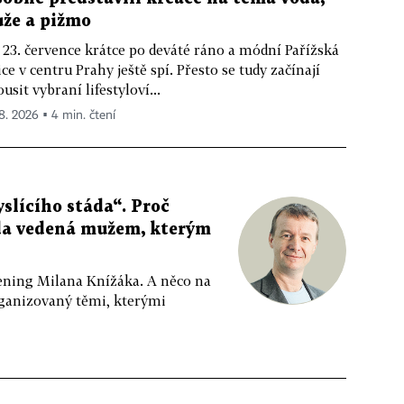
ůže a pižmo
 23. července krátce po deváté ráno a módní Pařížská
ice v centru Prahy ještě spí. Přesto se tudy začínají
ousit vybraní lifestyloví...
 8. 2026 ▪ 4 min. čtení
slícího stáda“. Proč
da vedená mužem, kterým
ppening Milana Knížáka. A něco na
rganizovaný těmi, kterými