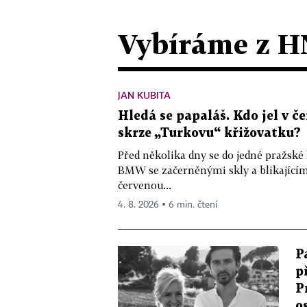
Vybíráme z H
JAN KUBITA
Hledá se papaláš. Kdo jel v
skrze „Turkovu“ křižovatku?
Před několika dny se do jedné pražské
BMW se začerněnými skly a blikající
červenou...
4. 8. 2026 ▪ 6 min. čtení
P
p
P
o