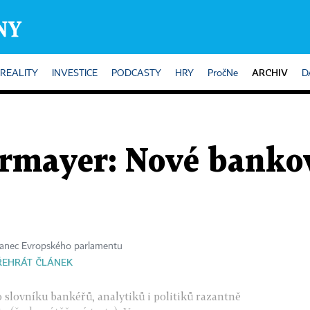
ARCHIV
REALITY
INVESTICE
PODCASTY
HRY
PročNe
D
rmayer: Nové bankov
anec Evropského parlamentu
ŘEHRÁT ČLÁNEK
o slovníku bankéřů, analytiků i politiků razantně