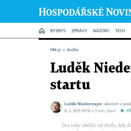
HOME
BYZNYS
ZPRÁVY
NÁZORY
TECH
HN.cz
›
Archiv
Luděk Niede
startu
Luděk Niedermayer
ekonom a posl
P
8. 3. 2011 09:16 ▪ 3 min. čtení
Dva roky uběhly od chvíle, kdy d