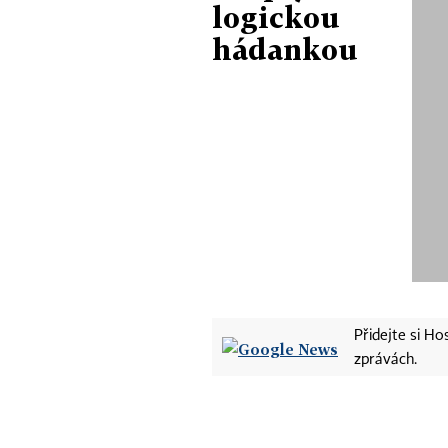
logickou
hádankou
Přidejte si H
zprávách.