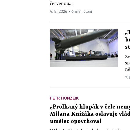
červenou...
4. 8. 2026 ▪ 6 min. čtení
„
b
s
Zv
sp
ně
7.
PETR HONZEJK
„Prolhaný hlupák v čele nemy
Milana Knížáka oslavuje vlá
umělec opovrhoval