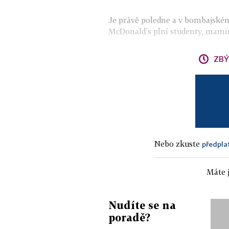
Je právě poledne a v bombajské
McDonald´s plní studenty, mamink
ZBÝ
Nebo zkuste
předpla
Máte j
Nudíte se na
poradě?