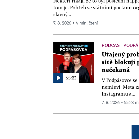
Někteří říkají, že to byl poslední ha
tom je. Pohřeb se státními poctami o
slavný...
7. 8. 2026 ▪ 4 min. čtení
PODCAST PODPÁ
Utajený prob
sítě blokují
nečekaná
55:23
V Podpásovce se
nemluví. Meta z
Instagramu a...
7. 8. 2026 ▪ 55:23 m