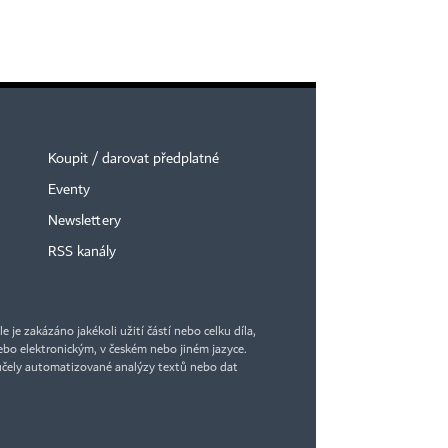
Koupit / darovat předplatné
Eventy
Newslettery
RSS kanály
je zakázáno jakékoli užití částí nebo celku díla,
bo elektronickým, v českém nebo jiném jazyce.
účely automatizované analýzy textů nebo dat