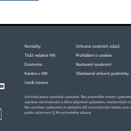
Kontakty
Ochrana osobních údajů
Tiráž redakce HN
Prohlášení o cookies
Economia
Nastavení soukromí
Kariéra v HN
Všeobecné smluvní podmínky
Ceník inzerce
Autorská práva vykonává vydavatel. Bez písemného svolení vydavatele 
zejména rozmnožování a šíření jakýmkoli způsobem, mechanickým ne
Bez souhlasu vydavatele je zakázáno též rozmnožování obsahu pro 
podle ustanovení § 39c autorského zákona.