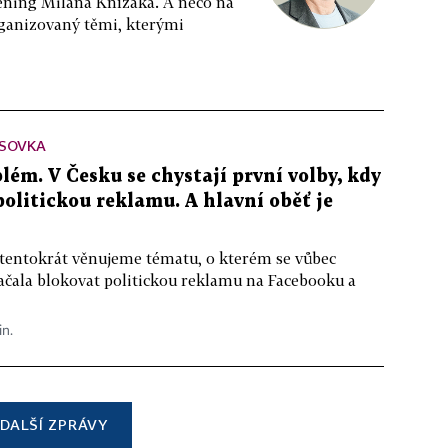
ppening Milana Knížáka. A něco na
rganizovaný těmi, kterými
SOVKA
lém. V Česku se chystají první volby, kdy
 politickou reklamu. A hlavní oběť je
 tentokrát věnujeme tématu, o kterém se vůbec
ačala blokovat politickou reklamu na Facebooku a
in.
DALŠÍ ZPRÁVY