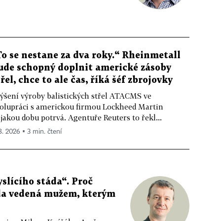
To se nestane za dva roky.“ Rheinmetall
ude schopný doplnit americké zásoby
třel, chce to ale čas, říká šéf zbrojovky
ýšení výroby balistických střel ATACMS ve
olupráci s americkou firmou Lockheed Martin
jakou dobu potrvá. Agentuře Reuters to řekl...
 8. 2026 ▪ 3 min. čtení
slícího stáda“. Proč
da vedená mužem, kterým