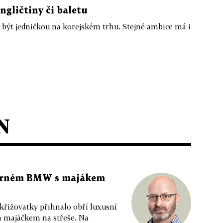
ngličtiny či baletu
e být jedničkou na korejském trhu. Stejné ambice má i
N
 černém BMW s majákem
 křižovatky přihnalo obří luxusní
m majáčkem na střeše. Na