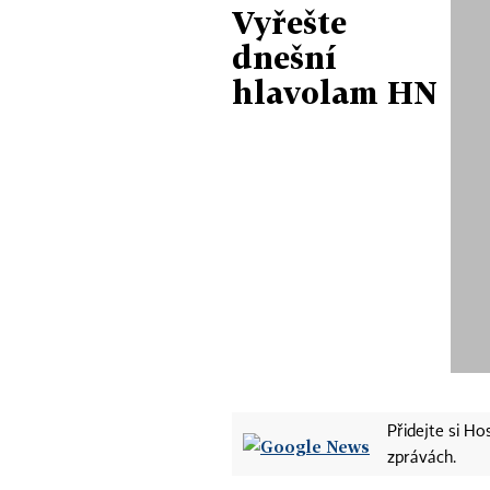
Vyřešte
dnešní
hlavolam HN
Přidejte si H
zprávách.