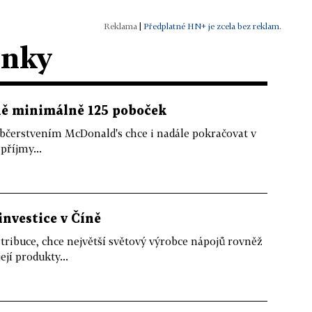
|
Předplatné HN+ je zcela bez reklam.
ánky
íně minimálně 125 poboček
občerstvením McDonald's chce i nadále pokračovat v
příjmy...
investice v Číně
tribuce, chce největší světový výrobce nápojů rovněž
ejí produkty...