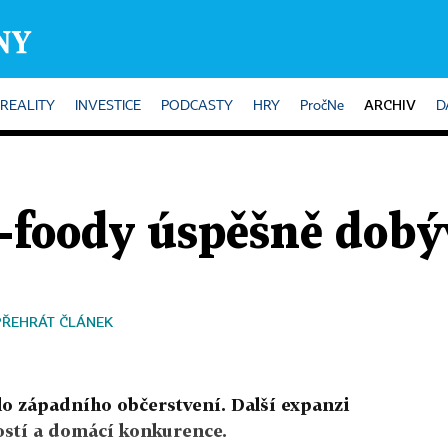
ARCHIV
REALITY
INVESTICE
PODCASTY
HRY
PročNe
D
-foody úspěšně dobýv
PŘEHRÁT ČLÁNEK
lo západního občerstvení. Další expanzi
ostí a domácí konkurence.