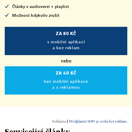
Články v audioverzi + playlist
Možnost kdykoliv zrušit
ZA 80 KČ
s mobilní aplikací
a bez reklam
nebo
ZA 40 KČ
bez mobilní aplikace
a s reklamou
|
Předplatné HN+ je zcela bez reklam.
Související články