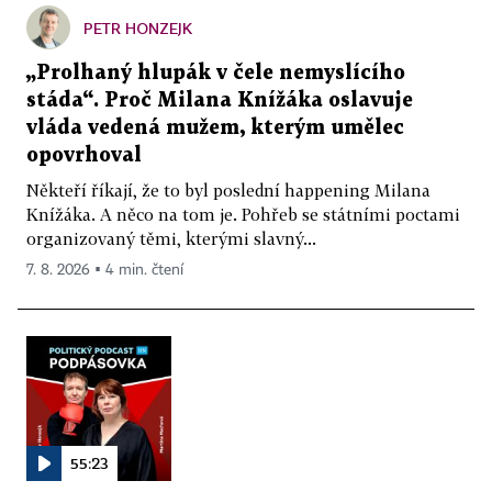
PETR HONZEJK
„Prolhaný hlupák v čele nemyslícího
stáda“. Proč Milana Knížáka oslavuje
vláda vedená mužem, kterým umělec
opovrhoval
Někteří říkají, že to byl poslední happening Milana
Knížáka. A něco na tom je. Pohřeb se státními poctami
organizovaný těmi, kterými slavný...
7. 8. 2026 ▪ 4 min. čtení
55:23