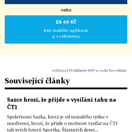
nebo
ZA 40 KČ
bez mobilní aplikace
a s reklamou
|
Předplatné HN+ je zcela bez reklam.
Související články
Sazce hrozí, že přijde o vysílání tahu na
ČT1
Společnosti Sazka, která je od minulého týdne v
insolvenci, hrozí, že přijde o možnost vysílat na ČT1
tah svých loterií Sportka, Šťastných deset...