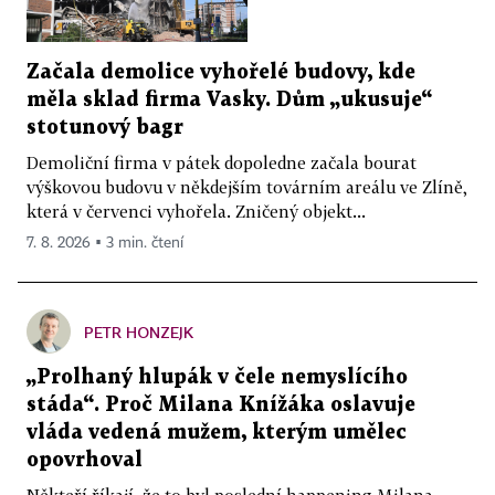
Začala demolice vyhořelé budovy, kde
měla sklad firma Vasky. Dům „ukusuje“
stotunový bagr
Demoliční firma v pátek dopoledne začala bourat
výškovou budovu v někdejším továrním areálu ve Zlíně,
která v červenci vyhořela. Zničený objekt...
7. 8. 2026 ▪ 3 min. čtení
PETR HONZEJK
„Prolhaný hlupák v čele nemyslícího
stáda“. Proč Milana Knížáka oslavuje
vláda vedená mužem, kterým umělec
opovrhoval
Někteří říkají, že to byl poslední happening Milana