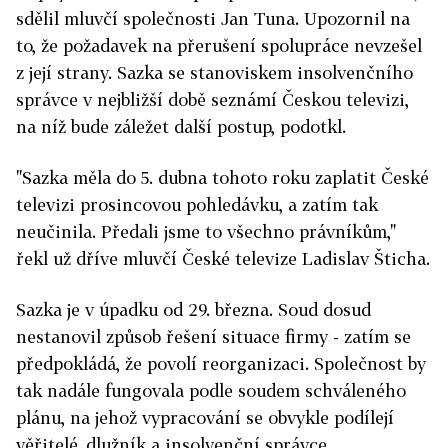
sdělil mluvčí společnosti Jan Tuna. Upozornil na
to, že požadavek na přerušení spolupráce nevzešel
z její strany. Sazka se stanoviskem insolvenčního
správce v nejbližší době seznámí Českou televizi,
na níž bude záležet další postup, podotkl.
"Sazka měla do 5. dubna tohoto roku zaplatit České
televizi prosincovou pohledávku, a zatím tak
neučinila. Předali jsme to všechno právníkům,"
řekl už dříve mluvčí České televize Ladislav Šticha.
Sazka je v úpadku od 29. března. Soud dosud
nestanovil způsob řešení situace firmy - zatím se
předpokládá, že povolí reorganizaci. Společnost by
tak nadále fungovala podle soudem schváleného
plánu, na jehož vypracování se obvykle podílejí
věřitelé, dlužník a insolvenční správce.