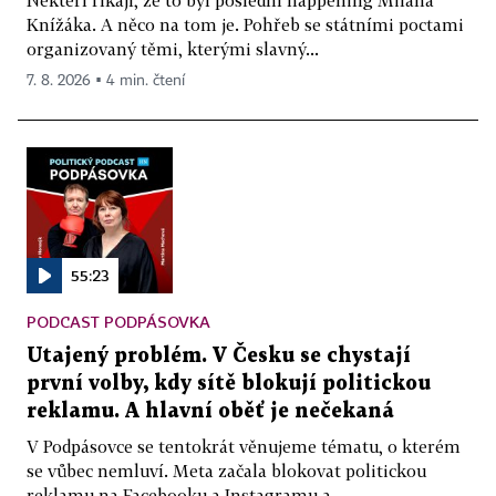
Knížáka. A něco na tom je. Pohřeb se státními poctami
organizovaný těmi, kterými slavný...
7. 8. 2026 ▪ 4 min. čtení
55:23
PODCAST PODPÁSOVKA
Utajený problém. V Česku se chystají
první volby, kdy sítě blokují politickou
reklamu. A hlavní oběť je nečekaná
V Podpásovce se tentokrát věnujeme tématu, o kterém
se vůbec nemluví. Meta začala blokovat politickou
reklamu na Facebooku a Instagramu a...