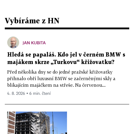
Vybíráme z HN
JAN KUBITA
Hledá se papaláš. Kdo jel v černém BMW s
majákem skrze „Turkovu“ křižovatku?
Před několika dny se do jedné pražské křižovatky
přihnalo obří luxusní BMW se začerněnými skly a
blikajícím majáčkem na střeše. Na červenou...
4. 8. 2026 ▪ 6 min. čtení