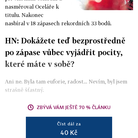
nasměroval Oceláře k
titulu. Nakonec
nasbíral v 18 zápasech rekordních 33 bodů.
HN: Dokážete teď bezprostředně
po zápase vůbec vyjádřit pocity,
které máte v sobě?
Ani ne. Byla tam euforie, radost... Nevím, byl jsem
strašně šťastný.
ZBÝVÁ VÁM JEŠTĚ 70 % ČLÁNKU
Číst dál za
40 Kč