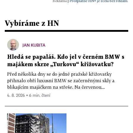
|
Předplatné HN+ je zcela bez reklam.
Vybíráme z HN
JAN KUBITA
Hledá se papaláš. Kdo jel v černém BMW s
majákem skrze „Turkovu“ křižovatku?
Před několika dny se do jedné pražské křižovatky
přihnalo obří luxusní BMW se začerněnými skly a
blikajícím majáčkem na střeše. Na červenou...
4. 8. 2026 ▪ 6 min. čtení