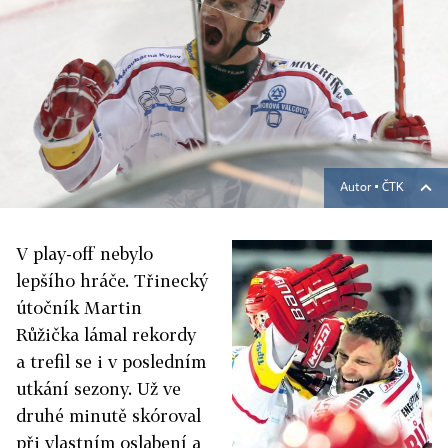
Autor ▪
ČTK
V play-off nebylo
lepšího hráče. Třinecký
útočník Martin
Růžička lámal rekordy
a trefil se i v posledním
utkání sezony. Už ve
druhé minutě skóroval
při vlastním oslabení a