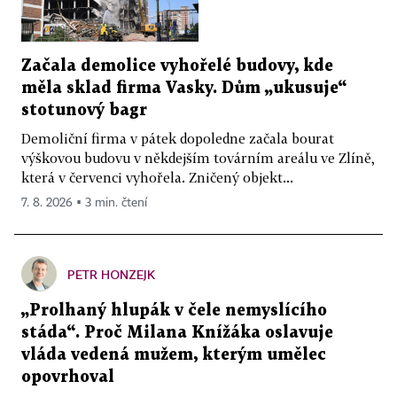
Začala demolice vyhořelé budovy, kde
měla sklad firma Vasky. Dům „ukusuje“
stotunový bagr
Demoliční firma v pátek dopoledne začala bourat
výškovou budovu v někdejším továrním areálu ve Zlíně,
která v červenci vyhořela. Zničený objekt...
7. 8. 2026 ▪ 3 min. čtení
PETR HONZEJK
„Prolhaný hlupák v čele nemyslícího
stáda“. Proč Milana Knížáka oslavuje
vláda vedená mužem, kterým umělec
opovrhoval