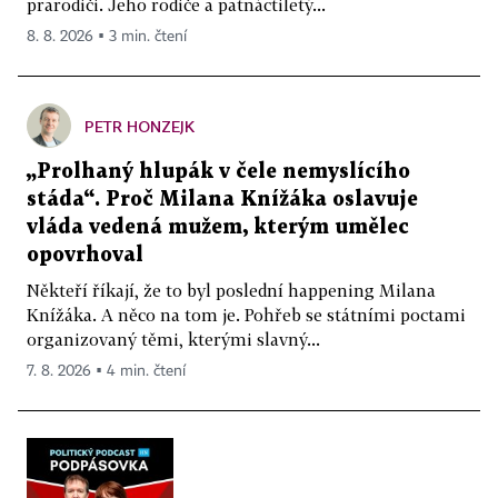
prarodiči. Jeho rodiče a patnáctiletý...
8. 8. 2026 ▪ 3 min. čtení
PETR HONZEJK
„Prolhaný hlupák v čele nemyslícího
stáda“. Proč Milana Knížáka oslavuje
vláda vedená mužem, kterým umělec
opovrhoval
Někteří říkají, že to byl poslední happening Milana
Knížáka. A něco na tom je. Pohřeb se státními poctami
organizovaný těmi, kterými slavný...
7. 8. 2026 ▪ 4 min. čtení