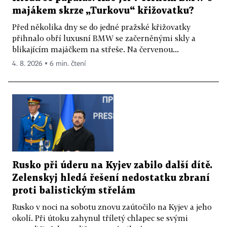
majákem skrze „Turkovu“ křižovatku?
Před několika dny se do jedné pražské křižovatky
přihnalo obří luxusní BMW se začerněnými skly a
blikajícím majáčkem na střeše. Na červenou...
4. 8. 2026 ▪ 6 min. čtení
Rusko při úderu na Kyjev zabilo další dítě.
Zelenskyj hledá řešení nedostatku zbraní
proti balistickým střelám
Rusko v noci na sobotu znovu zaútočilo na Kyjev a jeho
okolí. Při útoku zahynul tříletý chlapec se svými