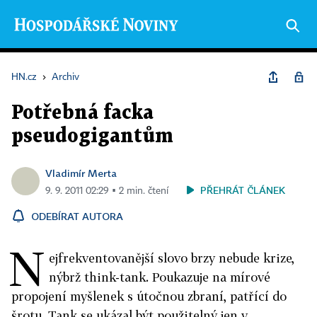
HN.cz
›
Archiv
Potřebná facka
pseudogigantům
Vladimír Merta
PŘEHRÁT ČLÁNEK
9. 9. 2011 02:29 ▪ 2 min. čtení
ODEBÍRAT AUTORA
N
ejfrekventovanější slovo brzy nebude krize,
nýbrž think-tank. Poukazuje na mírové
propojení myšlenek s útočnou zbraní, patřící do
šrotu. Tank se ukázal být použitelný jen v