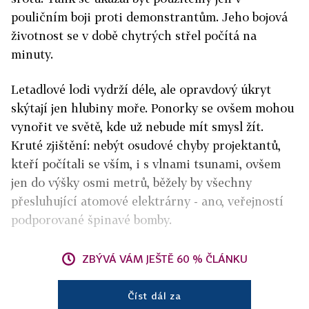
pouličním boji proti demonstrantům. Jeho bojová
životnost se v době chytrých střel počítá na
minuty.
Letadlové lodi vydrží déle, ale opravdový úkryt
skýtají jen hlubiny moře. Ponorky se ovšem mohou
vynořit ve světě, kde už nebude mít smysl žít.
Kruté zjištění: nebýt osudové chyby projektantů,
kteří počítali se vším, i s vlnami tsunami, ovšem
jen do výšky osmi metrů, běžely by všechny
přesluhující atomové elektrárny - ano, veřejností
podporované špinavé bomby.
ZBÝVÁ VÁM JEŠTĚ 60 % ČLÁNKU
Číst dál za