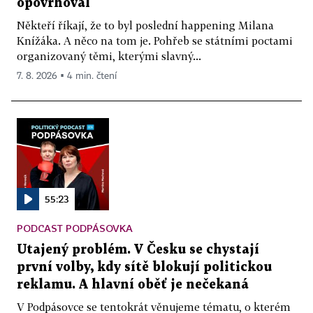
opovrhoval
Někteří říkají, že to byl poslední happening Milana
Knížáka. A něco na tom je. Pohřeb se státními poctami
organizovaný těmi, kterými slavný...
7. 8. 2026 ▪ 4 min. čtení
55:23
PODCAST PODPÁSOVKA
Utajený problém. V Česku se chystají
první volby, kdy sítě blokují politickou
reklamu. A hlavní oběť je nečekaná
V Podpásovce se tentokrát věnujeme tématu, o kterém