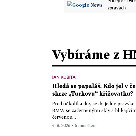
Přidejte si H
zprávách.
Vybíráme z H
JAN KUBITA
Hledá se papaláš. Kdo jel v
skrze „Turkovu“ křižovatku?
Před několika dny se do jedné pražské
BMW se začerněnými skly a blikající
červenou...
4. 8. 2026 ▪ 6 min. čtení