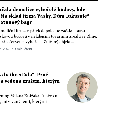
ačala demolice vyhořelé budovy, kde
ěla sklad firma Vasky. Dům „ukusuje“
totunový bagr
moliční firma v pátek dopoledne začala bourat
škovou budovu v někdejším továrním areálu ve Zlíně,
erá v červenci vyhořela. Zničený objekt...
 8. 2026 ▪ 3 min. čtení
slícího stáda“. Proč
da vedená mužem, kterým
ppening Milana Knížáka. A něco na
rganizovaný těmi, kterými