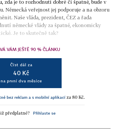
, zda je to rozhodnutí dobré či špatné, bude v
. Německá veřejnost jej podporuje a na obzoru
měnit. Naše vláda, prezident, ČEZ a řada
dnutí německé vlády za špatné, ekonomicky
ické. Je to skutečně tak?
VÁ VÁM JEŠTĚ 90 % ČLÁNKU
Číst dál za
40 Kč
na první dva měsíce
za 80 Kč.
tné bez reklam a s mobilní aplikací
iž předplatné?
Přihlaste se