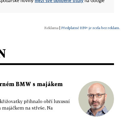
mezi své oblíbené tituly
ospodářské noviny
na Google
|
Předplatné HN+ je zcela bez reklam.
N
 černém BMW s majákem
 křižovatky přihnalo obří luxusní
m majáčkem na střeše. Na