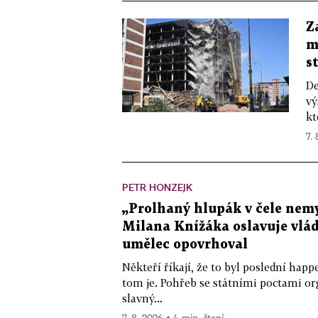
Z
m
s
De
vý
kt
7.
PETR HONZEJK
„Prolhaný hlupák v čele nemy
Milana Knížáka oslavuje vlá
umělec opovrhoval
Někteří říkají, že to byl poslední ha
tom je. Pohřeb se státními poctami o
slavný...