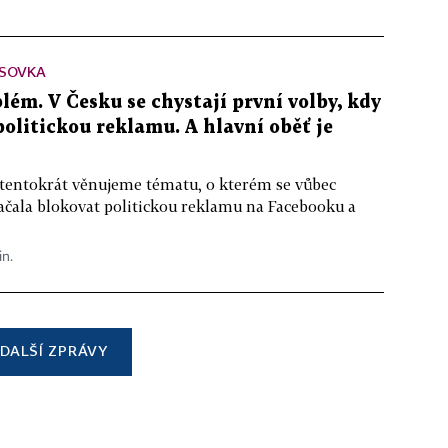
SOVKA
lém. V Česku se chystají první volby, kdy
 politickou reklamu. A hlavní oběť je
 tentokrát věnujeme tématu, o kterém se vůbec
ačala blokovat politickou reklamu na Facebooku a
in.
DALŠÍ ZPRÁVY