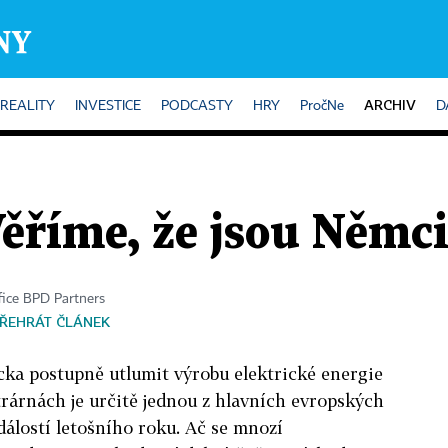
ARCHIV
REALITY
INVESTICE
PODCASTY
HRY
PročNe
D
Věříme, že jsou Němc
ffice BPD Partners
ŘEHRÁT ČLÁNEK
ka postupně utlumit výrobu elektrické energie
trárnách je určitě jednou z hlavních evropských
lostí letošního roku. Ač se mnozí