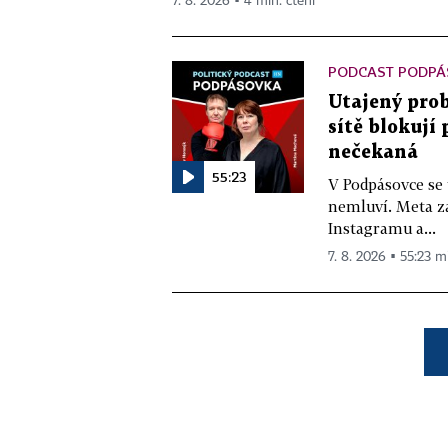
7. 8. 2026 ▪ 4 min. čtení
PODCAST PODPÁ
Utajený prob
sítě blokují
nečekaná
55:23
V Podpásovce se
nemluví. Meta z
Instagramu a...
7. 8. 2026 ▪ 55:23 m