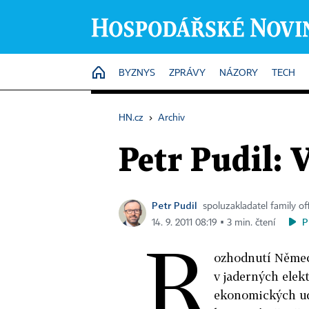
HOME
BYZNYS
ZPRÁVY
NÁZORY
TECH
HN.cz
›
Archiv
Petr Pudil: 
Petr Pudil
spoluzakladatel family o
P
14. 9. 2011 08:19 ▪ 3 min. čtení
R
ozhodnutí Němec
v jaderných elek
ekonomických udá