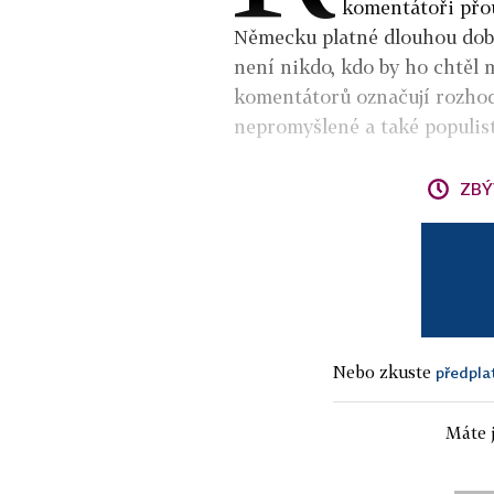
komentátoři přou
Německu platné dlouhou dobu
není nikdo, kdo by ho chtěl 
komentátorů označují rozho
nepromyšlené a také populist
ZBÝ
Nebo zkuste
předpla
Máte j