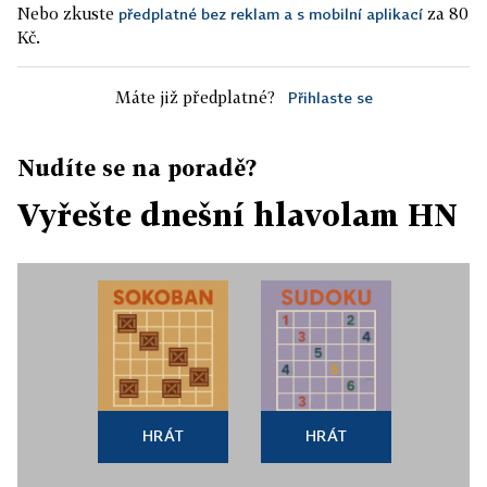
Nebo zkuste
za 80
předplatné bez reklam a s mobilní aplikací
Kč.
Máte již předplatné?
Přihlaste se
Nudíte se na poradě?
Vyřešte dnešní hlavolam HN
HRÁT
HRÁT