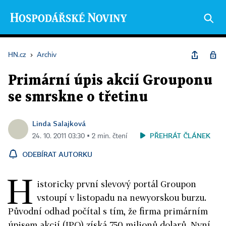
HN.cz
›
Archiv
Primární úpis akcií Grouponu
se smrskne o třetinu
Linda Salajková
PŘEHRÁT ČLÁNEK
24. 10. 2011 03:30 ▪ 2 min. čtení
ODEBÍRAT AUTORKU
H
istoricky první slevový portál Groupon
vstoupí v listopadu na newyorskou burzu.
Původní odhad počítal s tím, že firma primárním
úpisem akcií (IPO) získá 750 milionů dolarů. Nyní