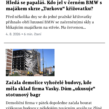
Hledá se papaláš. Kdo jel v černém BMW s
majákem skrze „Turkovu“ křižovatku?
Před několika dny se do jedné pražské křižovatky
přihnalo obří luxusní BMW se začerněnými skly a
blikajícím majáčkem na střeše. Na červenou...
4. 8. 2026 ▪ 6 min. čtení
Začala demolice vyhořelé budovy, kde
měla sklad firma Vasky. Dům „ukusuje“
stotunový bagr
Demoliční firma v pátek dopoledne začala bourat
výškovou budovu v někdejším továrním areálu ve Zlíně,