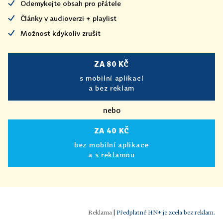
Odemykejte obsah pro přátele
Články v audioverzi + playlist
Možnost kdykoliv zrušit
ZA 80 KČ
s mobilní aplikací
a bez reklam
nebo
ZA 40 KČ
bez mobilní aplikace
a s reklamou
|
Předplatné HN+ je zcela bez reklam.