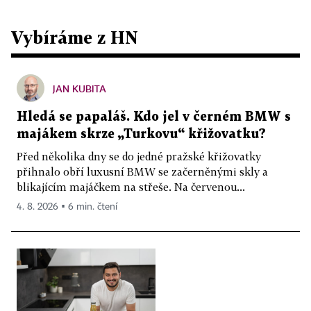
Vybíráme z HN
JAN KUBITA
Hledá se papaláš. Kdo jel v černém BMW s
majákem skrze „Turkovu“ křižovatku?
Před několika dny se do jedné pražské křižovatky
přihnalo obří luxusní BMW se začerněnými skly a
blikajícím majáčkem na střeše. Na červenou...
4. 8. 2026 ▪ 6 min. čtení