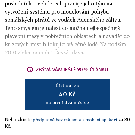
posledních třech letech pracuje jeho tým na
vytvoření systému pro modelování pohybu
somálských pirátů ve vodách Adenského zálivu.
Jeho smyslem je nalézt co možná nejbezpečnější
plavební trasy v pobřežních oblastech a navádět do
krizových míst hlídkující válečné lodě. Na podzim
2010 získal ocenění Česká hlava.
ZBÝVÁ VÁM JEŠTĚ 90 % ČLÁNKU
Číst dál za
40 Kč
na první dva měsíce
Nebo zkuste
za 80
předplatné bez reklam a s mobilní aplikací
Kč.