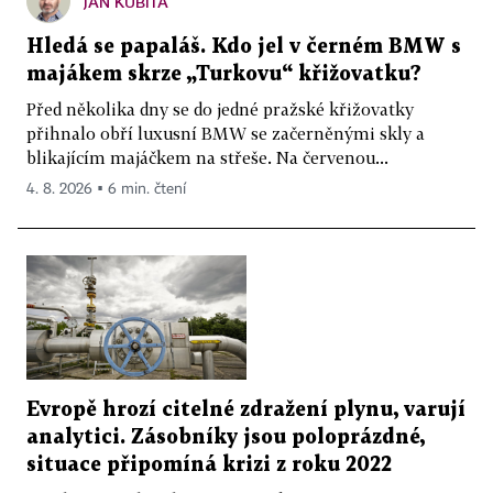
JAN KUBITA
Hledá se papaláš. Kdo jel v černém BMW s
majákem skrze „Turkovu“ křižovatku?
Před několika dny se do jedné pražské křižovatky
přihnalo obří luxusní BMW se začerněnými skly a
blikajícím majáčkem na střeše. Na červenou...
4. 8. 2026 ▪ 6 min. čtení
Evropě hrozí citelné zdražení plynu, varují
analytici. Zásobníky jsou poloprázdné,
situace připomíná krizi z roku 2022