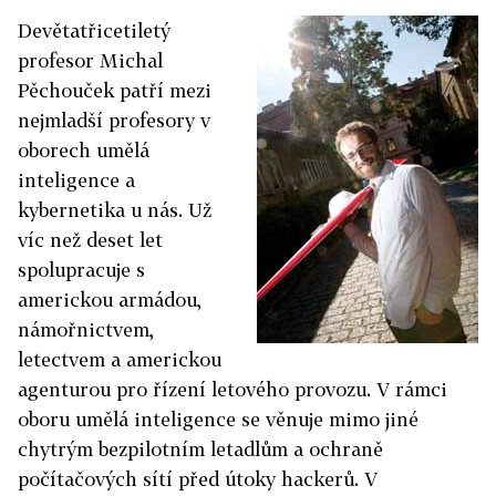
Devětatřicetiletý
profesor Michal
Pěchouček patří mezi
nejmladší profesory v
oborech umělá
inteligence a
kybernetika u nás. Už
víc než deset let
spolupracuje s
americkou armádou,
námořnictvem,
letectvem a americkou
agenturou pro řízení letového provozu. V rámci
oboru umělá inteligence se věnuje mimo jiné
chytrým bezpilotním letadlům a ochraně
počítačových sítí před útoky hackerů. V