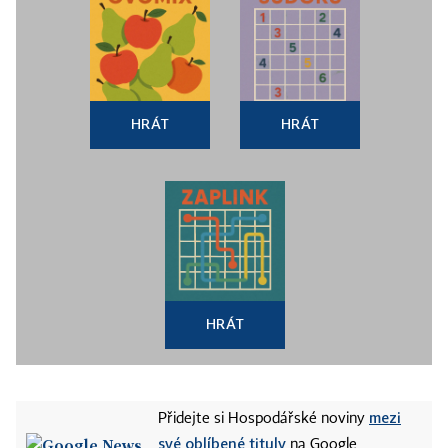
HRÁT
HRÁT
HRÁT
mezi
Přidejte si Hospodářské noviny
své oblíbené tituly
na Google