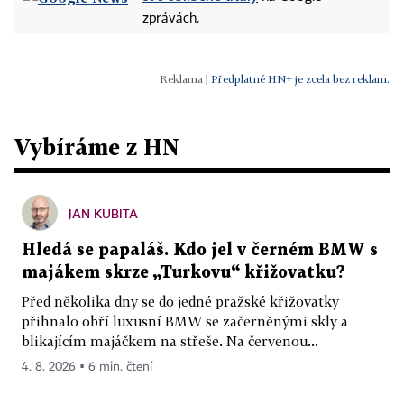
zprávách.
|
Předplatné HN+ je zcela bez reklam.
Vybíráme z HN
JAN KUBITA
Hledá se papaláš. Kdo jel v černém BMW s
majákem skrze „Turkovu“ křižovatku?
Před několika dny se do jedné pražské křižovatky
přihnalo obří luxusní BMW se začerněnými skly a
blikajícím majáčkem na střeše. Na červenou...
4. 8. 2026 ▪ 6 min. čtení