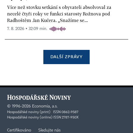
Více než stovku setkání s obyvateli absolvoval za
necelé čtyři roky ve funkci starosty Rožnova pod
Radhoštěm Jan Kučera. „Snažíme se...
7. 8. 2026 ▪ 32:09 min.
DALŠÍ ZPRÁVY
©
1996-2026
Economia, a.s.
Hospodářské noviny (print) ISSN 0862-9587
Hospodářské noviny (online) ISSN 2787-950X
Certifikováno
Sledujte nás