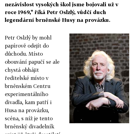
nezávislost vysokých škol jsme bojovali už v
roce 1969," říká Petr Oslzlý, vůdčí duch
legendární brněnské Husy na provázku.
Petr Oslzlý by mohl
papírově odejít do
důchodu. Místo
obouvání papučí se ale
chystá obhájit
ředitelské místo v
brněnském Centru
experimentálního
divadla, kam patří i
Husa na provázku,
scéna, s níž je tento
brněnský divadelník