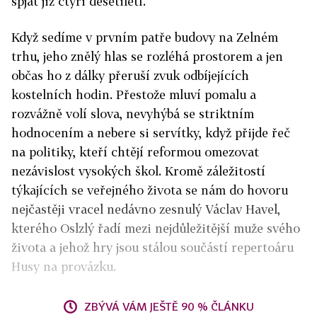
spjat již čtyři desetiletí.
Když sedíme v prvním patře budovy na Zelném
trhu, jeho znělý hlas se rozléhá prostorem a jen
občas ho z dálky přeruší zvuk odbíjejících
kostelních hodin. Přestože mluví pomalu a
rozvážně volí slova, nevyhýbá se striktním
hodnocením a nebere si servítky, když přijde řeč
na politiky, kteří chtějí reformou omezovat
nezávislost vysokých škol. Kromě záležitostí
týkajících se veřejného života se nám do hovoru
nejčastěji vracel nedávno zesnulý Václav Havel,
kterého Oslzlý řadí mezi nejdůležitější muže svého
života a jehož hry jsou stálou součástí repertoáru
Husy na provázku.
ZBÝVÁ VÁM JEŠTĚ 90 % ČLÁNKU