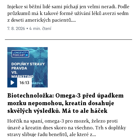
Injekce si běžní lidé sami píchají jen velmi neradi. Podle
průzkumů má k takové formě užívání léků averzi sedm
z deseti amerických pacientů....
7. 8. 2026 ▪ 4 min. čtení
16:13
Biotechnoložka: Omega-3 před úpadkem
mozku nepomohou, kreatin dosahuje
skvělých výsledků. Má to ale háček
Hořčík na spaní, omega-3 pro mozek, železo proti
únavě a kreatin dnes skoro na všechno. Trh s doplňky
stravy slibuje řadu benefitů, ale které z...