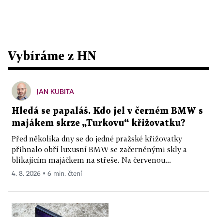
Vybíráme z HN
JAN KUBITA
Hledá se papaláš. Kdo jel v černém BMW s
majákem skrze „Turkovu“ křižovatku?
Před několika dny se do jedné pražské křižovatky
přihnalo obří luxusní BMW se začerněnými skly a
blikajícím majáčkem na střeše. Na červenou...
4. 8. 2026 ▪ 6 min. čtení