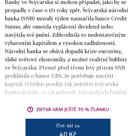
Banky ve Švýcarsku si mohou připadat, jako by se
propadly v čase o tři roky zpět. Švýcarská národní
banka (SNB) minulý týden naznačila bance Credit
Suisse, aby omezila vyplácení dividend nebo
navýšila své jmění. Zdůvodnila to nedostatečným
vybavením kapitálem a vysokou zadlužeností.
Národní banka se obává dopadů krize eurozóny,
slabé světové ekonomiky a možné realitní bubliny
ve Švýcarsku. Přesně před třemi lety přitom SNB
prohlásila o bance UBS, že potřebuje navýšit
kapitál. O týden později tak největší švýcarská
banka učinila - o 3,8 miliardy švýcarských franků.
ZBÝVÁ VÁM JEŠTĚ 70 % ČLÁNKU
Číst dál za
40 Kč