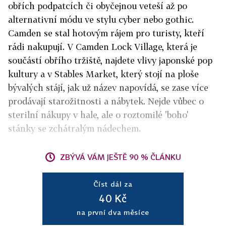
obřích podpatcích či obyčejnou veteší až po
alternativní módu ve stylu cyber nebo gothic.
Camden se stal hotovým rájem pro turisty, kteří
rádi nakupují. V Camden Lock Village, která je
součástí obřího tržiště, najdete vlivy japonské pop
kultury a v Stables Market, který stojí na ploše
bývalých stájí, jak už název napovídá, se zase více
prodávají starožitnosti a nábytek. Nejde vůbec o
sterilní nákupy v hale, ale o roztomilé 'boho'
stánky se zchátralým nádechem.
ZBÝVÁ VÁM JEŠTĚ 90 % ČLÁNKU
Číst dál za
40 Kč
na první dva měsíce