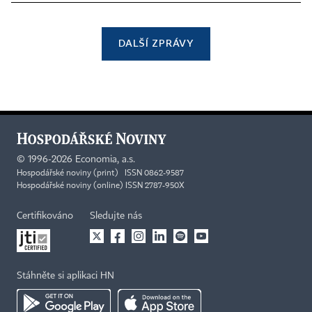
DALŠÍ ZPRÁVY
©
1996-2026
Economia, a.s.
Hospodářské noviny (print) ISSN 0862-9587
Hospodářské noviny (online) ISSN 2787-950X
Certifikováno
Sledujte nás
Stáhněte si aplikaci HN