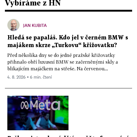
Vybíráme z HN
JAN KUBITA
Hledá se papaláš. Kdo jel v černém BMW s
majákem skrze „Turkovu“ křižovatku?
Před několika dny se do jedné pražské křižovatky
přihnalo obří luxusní BMW se začerněnými skly a
blikajícím majáčkem na střeše. Na červenou...
4. 8. 2026 ▪ 6 min. čtení