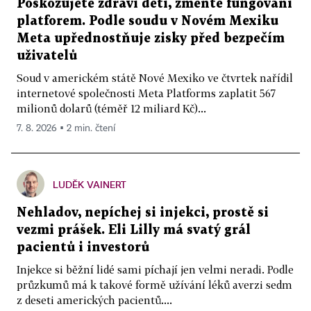
Poškozujete zdraví dětí, změňte fungování
platforem. Podle soudu v Novém Mexiku
Meta upřednostňuje zisky před bezpečím
uživatelů
Soud v americkém státě Nové Mexiko ve čtvrtek nařídil
internetové společnosti Meta Platforms zaplatit 567
milionů dolarů (téměř 12 miliard Kč)...
7. 8. 2026 ▪ 2 min. čtení
LUDĚK VAINERT
Nehladov, nepíchej si injekci, prostě si
vezmi prášek. Eli Lilly má svatý grál
pacientů i investorů
Injekce si běžní lidé sami píchají jen velmi neradi. Podle
průzkumů má k takové formě užívání léků averzi sedm
z deseti amerických pacientů....