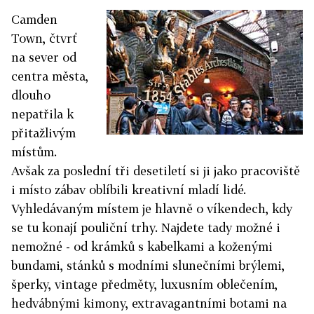
Camden
Town, čtvrť
na sever od
centra města,
dlouho
nepatřila k
přitažlivým
místům.
Avšak za poslední tři desetiletí si ji jako pracoviště
i místo zábav oblíbili kreativní mladí lidé.
Vyhledávaným místem je hlavně o víkendech, kdy
se tu konají pouliční trhy. Najdete tady možné i
nemožné - od krámků s kabelkami a koženými
bundami, stánků s modními slunečními brýlemi,
šperky, vintage předměty, luxusním oblečením,
hedvábnými kimony, extravagantními botami na