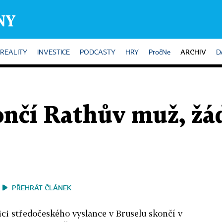
ARCHIV
REALITY
INVESTICE
PODCASTY
HRY
PročNe
D
nčí Rathův muž, žáda
PŘEHRÁT ČLÁNEK
ici středočeského vyslance v Bruselu skončí v