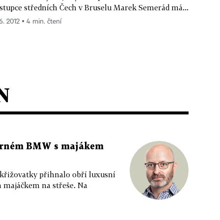
stupce středních Čech v Bruselu Marek Semerád má...
 6. 2012 ▪ 4 min. čtení
N
 černém BMW s majákem
 křižovatky přihnalo obří luxusní
m majáčkem na střeše. Na