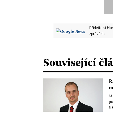
Přidejte si H
zprávách.
Související čl
R
m
Ma
po
ti