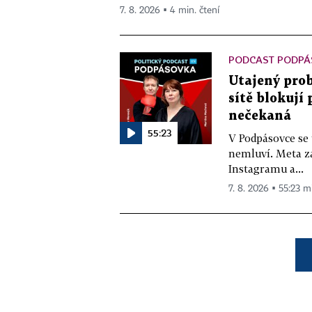
7. 8. 2026 ▪ 4 min. čtení
PODCAST PODPÁ
Utajený prob
sítě blokují
nečekaná
55:23
V Podpásovce se
nemluví. Meta z
Instagramu a...
7. 8. 2026 ▪ 55:23 m