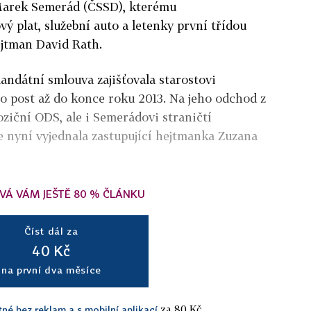
 Marek Semerád (ČSSD), kterému
vý plat, služební auto a letenky první třídou
ejtman David Rath.
ndátní smlouva zajišťovala starostovi
o post až do konce roku 2013. Na jeho odchod z
oziční ODS, ale i Semerádovi straničtí
e nyní vyjednala zastupující hejtmanka Zuzana
VÁ VÁM JEŠTĚ 80 % ČLÁNKU
Číst dál za
40 Kč
na první dva měsíce
za 80 Kč.
tné bez reklam a s mobilní aplikací