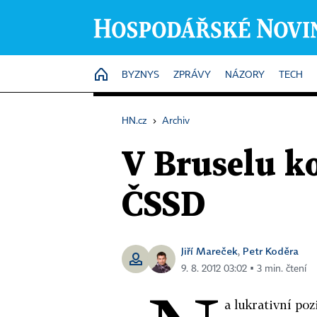
HOME
BYZNYS
ZPRÁVY
NÁZORY
TECH
HN.cz
›
Archiv
V Bruselu ko
ČSSD
Jiří Mareček
Petr Koděra
,
9. 8. 2012 03:02 ▪ 3 min. čtení
a lukrativní poz