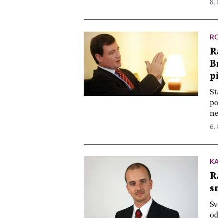
8. 
R
R
B
p
St
po
ne
6.
K
R
s
Sv
od