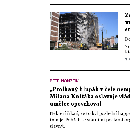
Z
m
s
De
vý
kt
7.
PETR HONZEJK
„Prolhaný hlupák v čele nemy
Milana Knížáka oslavuje vlá
umělec opovrhoval
Někteří říkají, že to byl poslední ha
tom je. Pohřeb se státními poctami o
slavný...