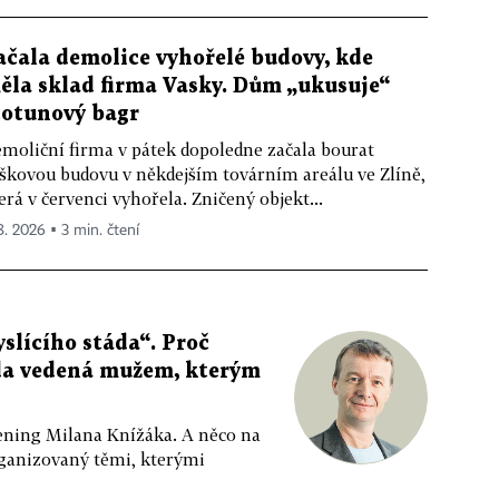
ačala demolice vyhořelé budovy, kde
ěla sklad firma Vasky. Dům „ukusuje“
totunový bagr
moliční firma v pátek dopoledne začala bourat
škovou budovu v někdejším továrním areálu ve Zlíně,
erá v červenci vyhořela. Zničený objekt...
 8. 2026 ▪ 3 min. čtení
slícího stáda“. Proč
da vedená mužem, kterým
ppening Milana Knížáka. A něco na
rganizovaný těmi, kterými