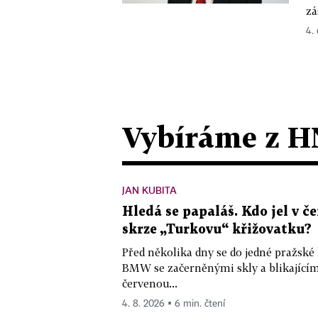
zá
4.
Vybíráme z H
JAN KUBITA
Hledá se papaláš. Kdo jel v
skrze „Turkovu“ křižovatku?
Před několika dny se do jedné pražské
BMW se začerněnými skly a blikající
červenou...
4. 8. 2026 ▪ 6 min. čtení