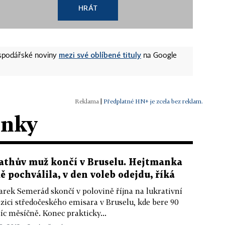
HRÁT
mezi své oblíbené tituly
ospodářské noviny
na Google
|
Předplatné HN+ je zcela bez reklam.
ánky
athův muž končí v Bruselu. Hejtmanka
ě pochválila, v den voleb odejdu, říká
rek Semerád skončí v polovině října na lukrativní
zici středočeského emisara v Bruselu, kde bere 90
síc měsíčně. Konec prakticky...