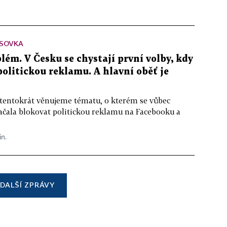
SOVKA
lém. V Česku se chystají první volby, kdy
 politickou reklamu. A hlavní oběť je
 tentokrát věnujeme tématu, o kterém se vůbec
ačala blokovat politickou reklamu na Facebooku a
in.
DALŠÍ ZPRÁVY