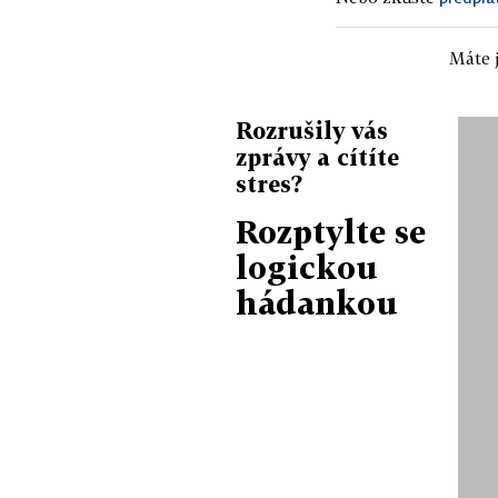
Máte j
Rozrušily vás
zprávy a cítíte
stres?
Rozptylte se
logickou
hádankou