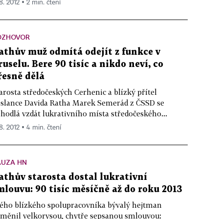
8. 2012 ▪ 2 min. čtení
OZHOVOR
athův muž odmítá odejít z funkce v
ruselu. Bere 90 tisíc a nikdo neví, co
řesně dělá
arosta středočeských Cerhenic a blízký přítel
slance Davida Ratha Marek Semerád z ČSSD se
hodlá vzdát lukrativního místa středočeského...
 8. 2012 ▪ 4 min. čtení
AUZA HN
athův starosta dostal lukrativní
mlouvu: 90 tisíc měsíčně až do roku 2013
ého blízkého spolupracovníka bývalý hejtman
měnil velkorysou, chytře sepsanou smlouvou: