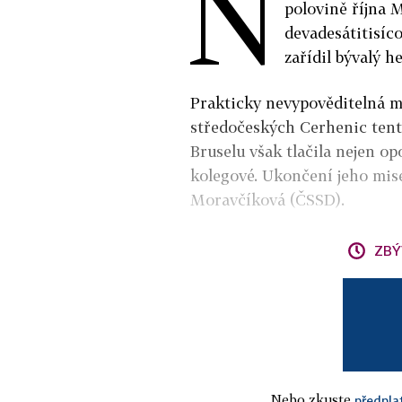
N
polovině října
devadesátitisíco
zařídil bývalý h
Prakticky nevypověditelná ma
středočeských Cerhenic tent
Bruselu však tlačila nejen op
kolegové. Ukončení jeho mis
Moravčíková (ČSSD).
ZBÝ
Nebo zkuste
předpla