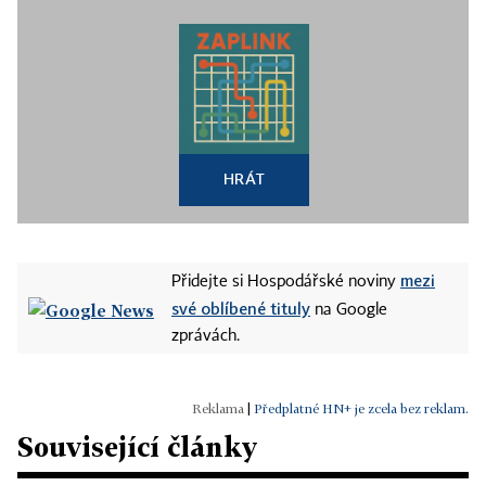
HRÁT
mezi
Přidejte si Hospodářské noviny
své oblíbené tituly
na Google
zprávách.
|
Předplatné HN+ je zcela bez reklam.
Související články