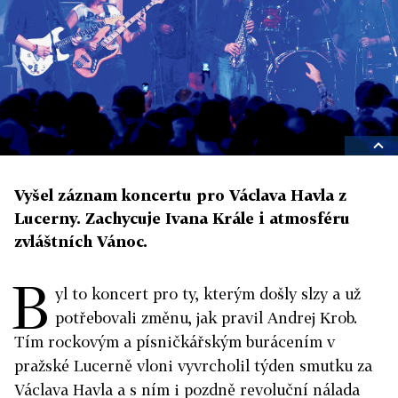
Vyšel záznam koncertu pro Václava Havla z
Lucerny. Zachycuje Ivana Krále i atmosféru
zvláštních Vánoc.
B
yl to koncert pro ty, kterým došly slzy a už
potřebovali změnu, jak pravil Andrej Krob.
Tím rockovým a písničkářským burácením v
pražské Lucerně vloni vyvrcholil týden smutku za
Václava Havla a s ním i pozdně revoluční nálada