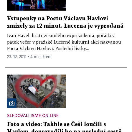
Vstupenky na Poctu Václavu Havlovi
zmizely za 12 minut. Lucerna je vyprodaná
Ivan Havel, bratr zesnulého exprezidenta, pořádá v
pátek večer v pražské Lucerně kulturní akci nazvanou
Pocta Václavu Havlovi. Poslední lístky...
23. 12. 2011 ▪ 4 min. čtení
SLEDOVALI JSME ON-LINE
Foto a video: Takhle se Češi loučili s
Havlem, doprovodili ho na poslední cestě