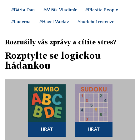
#Bárta Dan
#Mišík Vladimír
#Plastic People
#Lucerna
#Havel Václav
#hudební recenze
Rozrušily vás zprávy a cítíte stres?
Rozptylte se logickou
hádankou
HRÁT
HRÁT