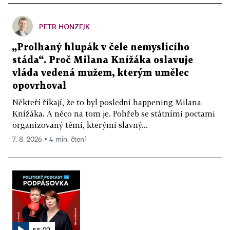
PETR HONZEJK
„Prolhaný hlupák v čele nemyslícího
stáda“. Proč Milana Knížáka oslavuje
vláda vedená mužem, kterým umělec
opovrhoval
Někteří říkají, že to byl poslední happening Milana
Knížáka. A něco na tom je. Pohřeb se státními poctami
organizovaný těmi, kterými slavný...
7. 8. 2026 ▪ 4 min. čtení
55:23