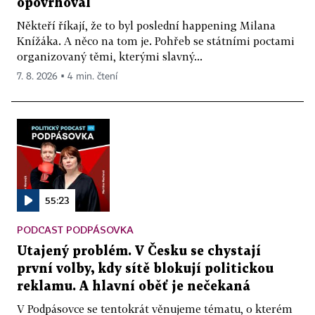
opovrhoval
Někteří říkají, že to byl poslední happening Milana
Knížáka. A něco na tom je. Pohřeb se státními poctami
organizovaný těmi, kterými slavný...
7. 8. 2026 ▪ 4 min. čtení
55:23
PODCAST PODPÁSOVKA
Utajený problém. V Česku se chystají
první volby, kdy sítě blokují politickou
reklamu. A hlavní oběť je nečekaná
V Podpásovce se tentokrát věnujeme tématu, o kterém