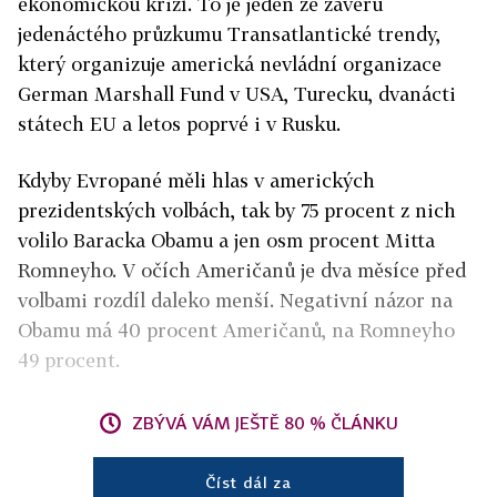
ekonomickou krizí. To je jeden ze závěrů
jedenáctého průzkumu Transatlantické trendy,
který organizuje americká nevládní organizace
German Marshall Fund v USA, Turecku, dvanácti
státech EU a letos poprvé i v Rusku.
Kdyby Evropané měli hlas v amerických
prezidentských volbách, tak by 75 procent z nich
volilo Baracka Obamu a jen osm procent Mitta
Romneyho. V očích Američanů je dva měsíce před
volbami rozdíl daleko menší. Negativní názor na
Obamu má 40 procent Američanů, na Romneyho
49 procent.
ZBÝVÁ VÁM JEŠTĚ 80 % ČLÁNKU
Číst dál za