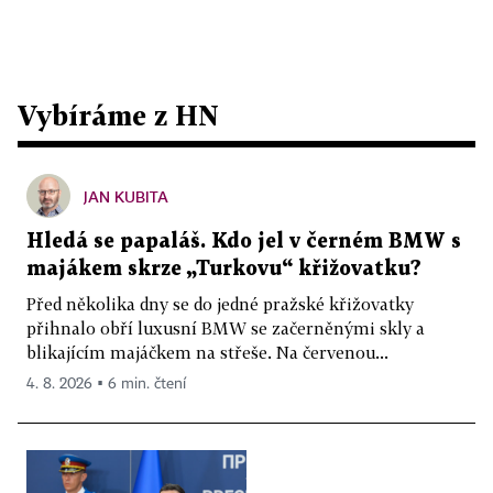
Vybíráme z HN
JAN KUBITA
Hledá se papaláš. Kdo jel v černém BMW s
majákem skrze „Turkovu“ křižovatku?
Před několika dny se do jedné pražské křižovatky
přihnalo obří luxusní BMW se začerněnými skly a
blikajícím majáčkem na střeše. Na červenou...
4. 8. 2026 ▪ 6 min. čtení