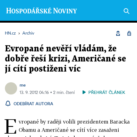
HN.cz
›
Archiv
Evropané nevěří vládám, že
dobře řeší krizi, Američané se
jí cítí postiženi víc
me
PŘEHRÁT ČLÁNEK
13. 9. 2012 04:16 ▪ 2 min. čtení
ODEBÍRAT AUTORA
E
vropané by raději volili prezidentem Baracka
Obamu a Američané se cítí více zasaženi