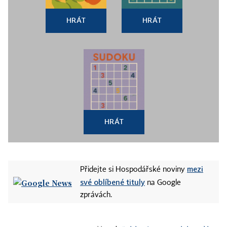
HRÁT
HRÁT
HRÁT
mezi
Přidejte si Hospodářské noviny
své oblíbené tituly
na Google
zprávách.