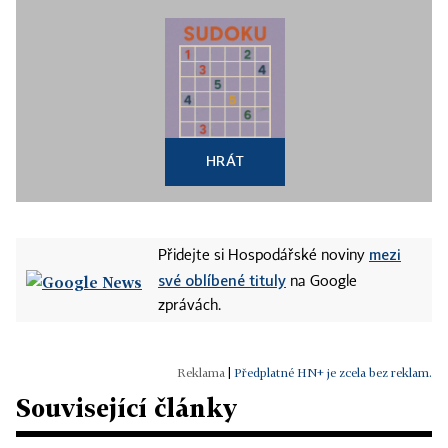
HRÁT
mezi
Přidejte si Hospodářské noviny
své oblíbené tituly
na Google
zprávách.
|
Předplatné HN+ je zcela bez reklam.
Související články