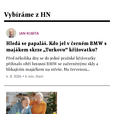
Vybíráme z HN
JAN KUBITA
Hledá se papaláš. Kdo jel v černém BMW s
majákem skrze „Turkovu“ křižovatku?
Před několika dny se do jedné pražské křižovatky
přihnalo obří luxusní BMW se začerněnými skly a
blikajícím majáčkem na střeše. Na červenou...
4. 8. 2026 ▪ 6 min. čtení