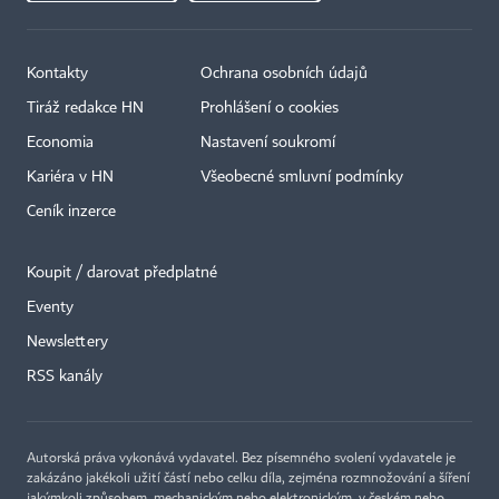
Kontakty
Ochrana osobních údajů
Tiráž redakce HN
Prohlášení o cookies
Economia
Nastavení soukromí
Kariéra v HN
Všeobecné smluvní podmínky
Ceník inzerce
Koupit / darovat předplatné
Eventy
Newslettery
RSS kanály
Autorská práva vykonává vydavatel. Bez písemného svolení vydavatele je
zakázáno jakékoli užití částí nebo celku díla, zejména rozmnožování a šíření
jakýmkoli způsobem, mechanickým nebo elektronickým, v českém nebo