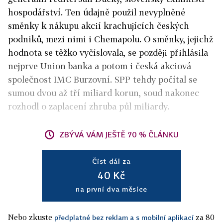
hospodářství. Ten údajně použil nevyplněné
směnky k nákupu akcií krachujících českých
podniků, mezi nimi i Chemapolu. O směnky, jejichž
hodnota se těžko vyčíslovala, se později přihlásila
nejprve Union banka a potom i česká akciová
společnost IMC Burzovní. SPP tehdy počítal se
sumou dvou až tří miliard korun, soud nakonec
rozhodl o zaplacení zhruba půl miliardy.
ZBÝVÁ VÁM JEŠTĚ 70 % ČLÁNKU
Číst dál za
40 Kč
na první dva měsíce
Nebo zkuste
za 80
předplatné bez reklam a s mobilní aplikací