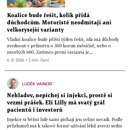
Koalice bude řešit, kolik přidá
důchodcům. Motoristé neodmítají ani
velkorysejší varianty
Vládní koalice bude příští týden řešit, zda má důchody
zvednout v průměru o 300 korun měsíčně, nebo o
necelých 600. Zatímco první varianta je...
6. 8. 2026 ▪ 5 min. čtení
LUDĚK VAINERT
Nehladov, nepíchej si injekci, prostě si
vezmi prášek. Eli Lilly má svatý grál
pacientů i investorů
Injekce si běžní lidé sami píchají jen velmi neradi. Podle
průzkumů má k takové formě užívání léků averzi sedm