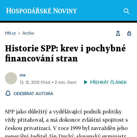
HN.cz
›
Archiv
Historie SPP: krev i pochybné
financování stran
me
PŘEHRÁT ČLÁNEK
13. 12. 2012 01:46 ▪ 2 min. čtení
ODEBÍRAT AUTORA
SPP jako důležitý a vydělávající podnik politiky
vždy přitahoval, a má dokonce zvláštní spojitost s
českou privatizací. V roce 1999 byl zavražděn jeho
generální ředitel Ján Ducký, slovenský exministr