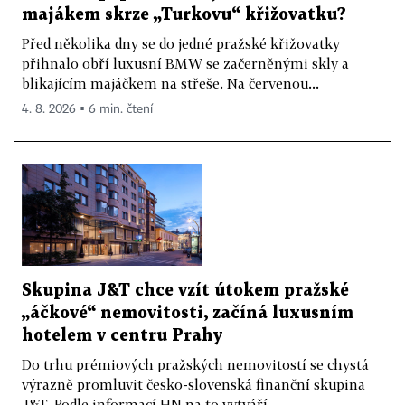
majákem skrze „Turkovu“ křižovatku?
Před několika dny se do jedné pražské křižovatky
přihnalo obří luxusní BMW se začerněnými skly a
blikajícím majáčkem na střeše. Na červenou...
4. 8. 2026 ▪ 6 min. čtení
Skupina J&T chce vzít útokem pražské
„áčkové“ nemovitosti, začíná luxusním
hotelem v centru Prahy
Do trhu prémiových pražských nemovitostí se chystá
výrazně promluvit česko-slovenská finanční skupina
J&T. Podle informací HN na to vytváří...