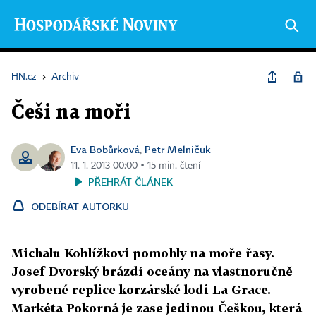
HN.cz
›
Archiv
Češi na moři
Eva Bobůrková
Petr Melničuk
,
11. 1. 2013 00:00 ▪ 15 min. čtení
PŘEHRÁT ČLÁNEK
ODEBÍRAT AUTORKU
Michalu Koblížkovi pomohly na moře řasy.
Josef Dvorský brázdí oceány na vlastnoručně
vyrobené replice korzárské lodi La Grace.
Markéta Pokorná je zase jedinou Češkou, která