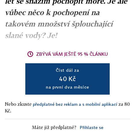
let se snažím pochopit moře. Je ale
vůbec něco k pochopení na
takovém množství šplouchající
slané vody? Je!
ZBÝVÁ VÁM JEŠTĚ 95 % ČLÁNKU
Číst dál za
40 Kč
na první dva měsíce
Nebo zkuste
za 80
předplatné bez reklam a s mobilní aplikací
Kč.
Máte již předplatné?
Přihlaste se