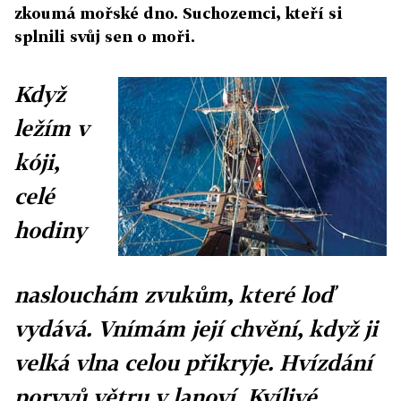
zkoumá mořské dno. Suchozemci, kteří si
splnili svůj sen o moři.
Když
ležím v
kóji,
celé
hodiny
naslouchám zvukům, které loď
vydává. Vnímám její chvění, když ji
velká vlna celou přikryje. Hvízdání
poryvů větru v lanoví. Kvílivé