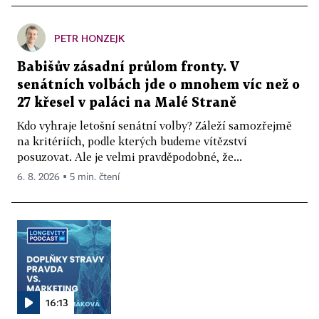
PETR HONZEJK
Babišův zásadní průlom fronty. V
senátních volbách jde o mnohem víc než o
27 křesel v paláci na Malé Straně
Kdo vyhraje letošní senátní volby? Záleží samozřejmě
na kritériích, podle kterých budeme vítězství
posuzovat. Ale je velmi pravděpodobné, že...
6. 8. 2026 ▪ 5 min. čtení
16:13