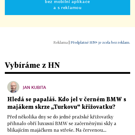
bez mobilní aplikace
a s reklamou
|
Předplatné HN+ je zcela bez reklam.
Vybíráme z HN
JAN KUBITA
Hledá se papaláš. Kdo jel v černém BMW s
majákem skrze „Turkovu“ křižovatku?
Před několika dny se do jedné pražské křižovatky
přihnalo obří luxusní BMW se začerněnými skly a
blikajícím majáčkem na střeše. Na červenou...