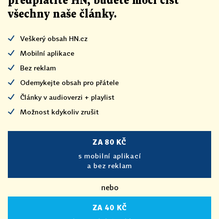
předplatíte HN, budete moci číst
všechny naše články
.
Veškerý obsah HN.cz
Mobilní aplikace
Bez reklam
Odemykejte obsah pro přátele
Články v audioverzi + playlist
Možnost kdykoliv zrušit
ZA 80 KČ
s mobilní aplikací
a bez reklam
nebo
ZA 40 KČ