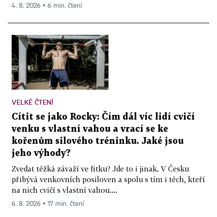
4. 8. 2026 ▪ 6 min. čtení
VELKÉ ČTENÍ
Cítit se jako Rocky: Čím dál víc lidí cvičí
venku s vlastní vahou a vrací se ke
kořenům silového tréninku. Jaké jsou
jeho výhody?
Zvedat těžká závaží ve fitku? Jde to i jinak. V Česku
přibývá venkovních posiloven a spolu s tím i těch, kteří
na nich cvičí s vlastní vahou....
6. 8. 2026 ▪ 17 min. čtení