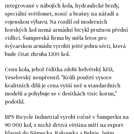
integrované v nábojích kola, hydraulické brzdy,
speciální světlomet, nosič a brašny na nářadí a
vojenskou výbavu. Na rozdíl od moderních
horských kol nemá armádní bicykl pružnou přední
vidlici. Šumperská firma by měla letos pro
švýcarskou armádu vyrobit ještě jednu sérii, která
bude čítat zhruba 1300 kol.
Cenu kola, jehož řidítka zdobí helvétský kříž,
Veselovský neupřesnil. "Kvůli použití vysoce
kvalitních dílů je cena vyšší než u standardních
modelů a pohybuje se v desítkách tisíc korun,"
podotkl.
BPS Bicycle Industrial vyrobí ročně v Šumperku na
90 000 kol, z nichž drtivá většina míří na export
hlavně do Německa, Rakouska a Belgie. Jejím