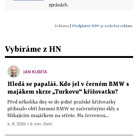
zprávách.
|
Předplatné HN+ je zcela bez reklam.
Vybíráme z HN
JAN KUBITA
Hledá se papaláš. Kdo jel v černém BMW s
majákem skrze „Turkovu“ křižovatku?
Před několika dny se do jedné pražské křižovatky
přihnalo obří luxusní BMW se začerněnými skly a
blikajícím majáčkem na střeše. Na červenou...
4. 8. 2026 ▪ 6 min. čtení