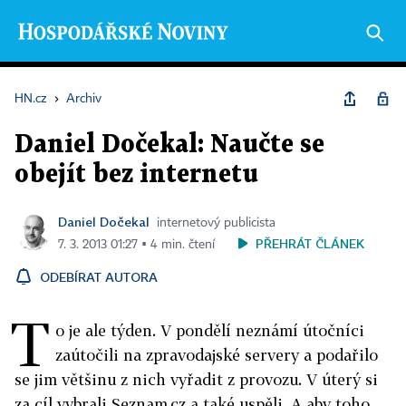
HN.cz
›
Archiv
Daniel Dočekal: Naučte se
obejít bez internetu
Daniel Dočekal
internetový publicista
PŘEHRÁT ČLÁNEK
7. 3. 2013 01:27 ▪ 4 min. čtení
ODEBÍRAT AUTORA
T
o je ale týden. V pondělí neznámí útočníci
zaútočili na zpravodajské servery a podařilo
se jim většinu z nich vyřadit z provozu. V úterý si
za cíl vybrali Seznam.cz a také uspěli. A aby toho