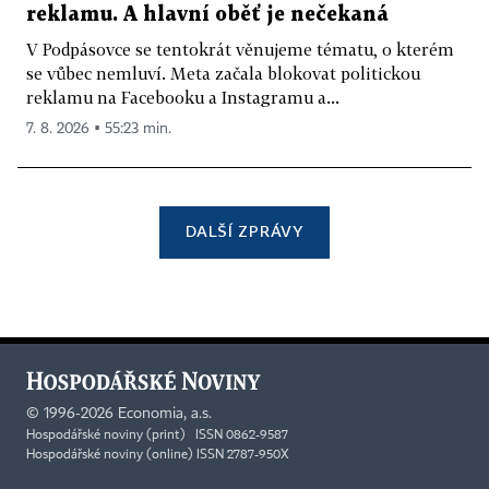
reklamu. A hlavní oběť je nečekaná
V Podpásovce se tentokrát věnujeme tématu, o kterém
se vůbec nemluví. Meta začala blokovat politickou
reklamu na Facebooku a Instagramu a...
7. 8. 2026 ▪ 55:23 min.
DALŠÍ ZPRÁVY
©
1996-2026
Economia, a.s.
Hospodářské noviny (print) ISSN 0862-9587
Hospodářské noviny (online) ISSN 2787-950X