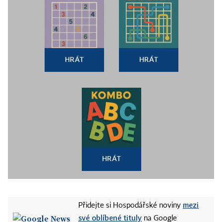
HRÁT
HRÁT
HRÁT
mezi
Přidejte si Hospodářské noviny
své oblíbené tituly
na Google