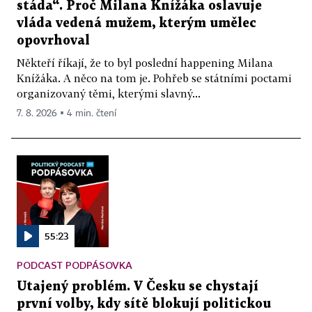
stáda“. Proč Milana Knížáka oslavuje
vláda vedená mužem, kterým umělec
opovrhoval
Někteří říkají, že to byl poslední happening Milana
Knížáka. A něco na tom je. Pohřeb se státními poctami
organizovaný těmi, kterými slavný...
7. 8. 2026 ▪ 4 min. čtení
55:23
PODCAST PODPÁSOVKA
Utajený problém. V Česku se chystají
první volby, kdy sítě blokují politickou