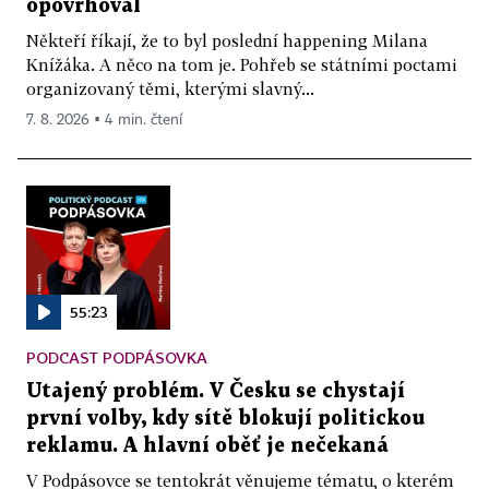
opovrhoval
Někteří říkají, že to byl poslední happening Milana
Knížáka. A něco na tom je. Pohřeb se státními poctami
organizovaný těmi, kterými slavný...
7. 8. 2026 ▪ 4 min. čtení
55:23
PODCAST PODPÁSOVKA
Utajený problém. V Česku se chystají
první volby, kdy sítě blokují politickou
reklamu. A hlavní oběť je nečekaná
V Podpásovce se tentokrát věnujeme tématu, o kterém