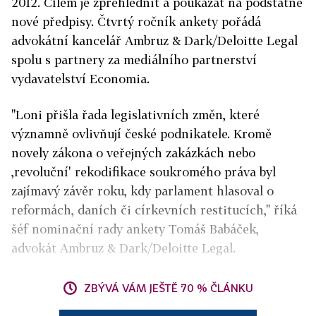
2012. Cílem je zpřehlednit a poukázat na podstatné
nové předpisy. Čtvrtý ročník ankety pořádá
advokátní kancelář Ambruz & Dark/Deloitte Legal
spolu s partnery za mediálního partnerství
vydavatelství Economia.
"Loni přišla řada legislativních změn, které
významně ovlivňují české podnikatele. Kromě
novely zákona o veřejných zakázkách nebo
,revoluční' rekodifikace soukromého práva byl
zajímavý závěr roku, kdy parlament hlasoval o
reformách, daních či církevních restitucích," říká
šéf nominační rady ankety Tomáš Babáček,
advokát Ambruz & Dark/Deloitte Legal.
ZBÝVÁ VÁM JEŠTĚ 70 % ČLÁNKU