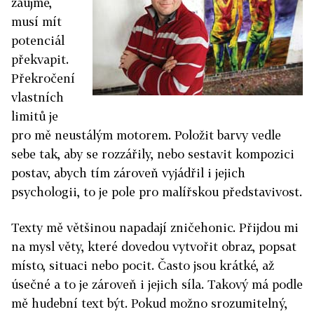
zaujme,
musí mít
potenciál
překvapit.
Překročení
vlastních
limitů je
pro mě neustálým motorem. Položit barvy vedle
sebe tak, aby se rozzářily, nebo sestavit kompozici
postav, abych tím zároveň vyjádřil i jejich
psychologii, to je pole pro malířskou představivost.
Texty mě většinou napadají zničehonic. Přijdou mi
na mysl věty, které dovedou vytvořit obraz, popsat
místo, situaci nebo pocit. Často jsou krátké, až
úsečné a to je zároveň i jejich síla. Takový má podle
mě hudební text být. Pokud možno srozumitelný,