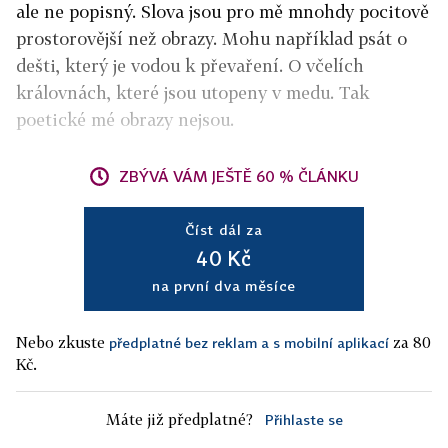
ale ne popisný. Slova jsou pro mě mnohdy pocitově
prostorovější než obrazy. Mohu například psát o
dešti, který je vodou k převaření. O včelích
královnách, které jsou utopeny v medu. Tak
poetické mé obrazy nejsou.
ZBÝVÁ VÁM JEŠTĚ 60 % ČLÁNKU
Číst dál za
40 Kč
na první dva měsíce
Nebo zkuste
za 80
předplatné bez reklam a s mobilní aplikací
Kč.
Máte již předplatné?
Přihlaste se