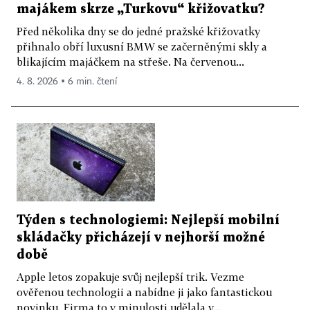
majákem skrze „Turkovu“ křižovatku?
Před několika dny se do jedné pražské křižovatky
přihnalo obří luxusní BMW se začerněnými skly a
blikajícím majáčkem na střeše. Na červenou...
4. 8. 2026 ▪ 6 min. čtení
Týden s technologiemi: Nejlepší mobilní
skládačky přicházejí v nejhorší možné
době
Apple letos zopakuje svůj nejlepší trik. Vezme
ověřenou technologii a nabídne ji jako fantastickou
novinku. Firma to v minulosti udělala v...