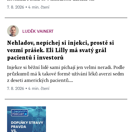
7. 8. 2026 ▪ 4 min. čtení
LUDĚK VAINERT
Nehladov, nepíchej si injekci, prostě si
vezmi prášek. Eli Lilly má svatý grál
pacientů i investorů
Injekce si běžní lidé sami píchají jen velmi neradi. Podle
průzkumů má k takové formě užívání léků averzi sedm
z deseti amerických pacientů....
7. 8. 2026 ▪ 4 min. čtení