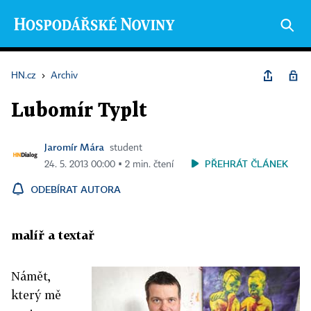
HN.cz
›
Archiv
Lubomír Typlt
Jaromír Mára
student
PŘEHRÁT ČLÁNEK
24. 5. 2013 00:00 ▪ 2 min. čtení
ODEBÍRAT AUTORA
malíř a textař
Námět,
který mě