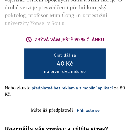
druhé verzi je přesvědčen i přední korejský
politolog, profesor Mun Čong-in z prestižní
univerzity Yonsei v Soulu.
ZBÝVÁ VÁM JEŠTĚ 90 % ČLÁNKU
Číst dál za
40 Kč
na první dva měsíce
Nebo zkuste
za 80
předplatné bez reklam a s mobilní aplikací
Kč.
Máte již předplatné?
Přihlaste se
Rozrušily vás zprávy a cítíte stres?