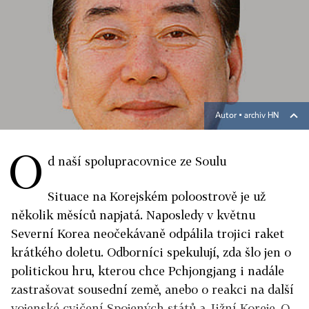
Autor ▪
archiv HN
O
d naší spolupracovnice ze Soulu
Situace na Korejském poloostrově je už
několik měsíců napjatá. Naposledy v květnu
Severní Korea neočekávaně odpálila trojici raket
krátkého doletu. Odborníci spekulují, zda šlo jen o
politickou hru, kterou chce Pchjongjang i nadále
zastrašovat sousední země, anebo o reakci na další
vojenské cvičení Spojených států a Jižní Koreje. O