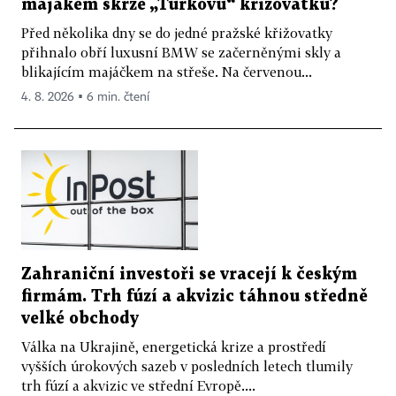
majákem skrze „Turkovu“ křižovatku?
Před několika dny se do jedné pražské křižovatky
přihnalo obří luxusní BMW se začerněnými skly a
blikajícím majáčkem na střeše. Na červenou...
4. 8. 2026 ▪ 6 min. čtení
Zahraniční investoři se vracejí k českým
firmám. Trh fúzí a akvizic táhnou středně
velké obchody
Válka na Ukrajině, energetická krize a prostředí
vyšších úrokových sazeb v posledních letech tlumily
trh fúzí a akvizic ve střední Evropě....