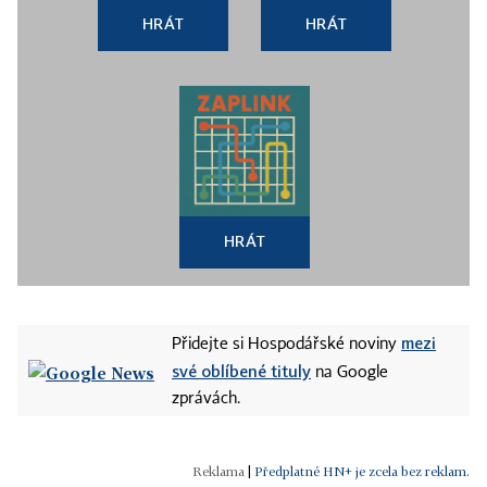
HRÁT
HRÁT
HRÁT
mezi
Přidejte si Hospodářské noviny
své oblíbené tituly
na Google
zprávách.
|
Předplatné HN+ je zcela bez reklam.