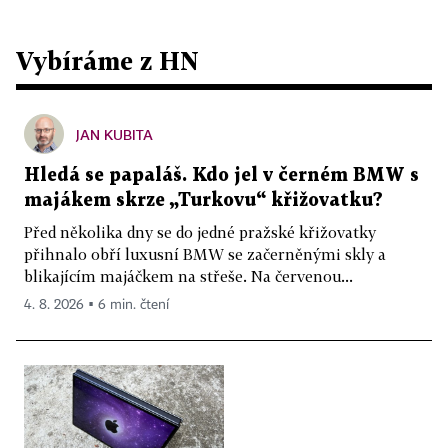
Vybíráme z HN
JAN KUBITA
Hledá se papaláš. Kdo jel v černém BMW s
majákem skrze „Turkovu“ křižovatku?
Před několika dny se do jedné pražské křižovatky
přihnalo obří luxusní BMW se začerněnými skly a
blikajícím majáčkem na střeše. Na červenou...
4. 8. 2026 ▪ 6 min. čtení