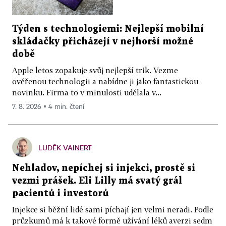
Týden s technologiemi: Nejlepší mobilní
skládačky přicházejí v nejhorší možné
době
Apple letos zopakuje svůj nejlepší trik. Vezme
ověřenou technologii a nabídne ji jako fantastickou
novinku. Firma to v minulosti udělala v...
7. 8. 2026 ▪ 4 min. čtení
LUDĚK VAINERT
Nehladov, nepíchej si injekci, prostě si
vezmi prášek. Eli Lilly má svatý grál
pacientů i investorů
Injekce si běžní lidé sami píchají jen velmi neradi. Podle
průzkumů má k takové formě užívání léků averzi sedm