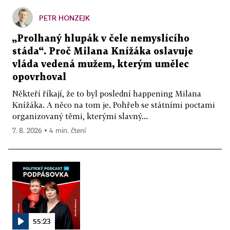
PETR HONZEJK
„Prolhaný hlupák v čele nemyslícího
stáda“. Proč Milana Knížáka oslavuje
vláda vedená mužem, kterým umělec
opovrhoval
Někteří říkají, že to byl poslední happening Milana
Knížáka. A něco na tom je. Pohřeb se státními poctami
organizovaný těmi, kterými slavný...
7. 8. 2026 ▪ 4 min. čtení
55:23