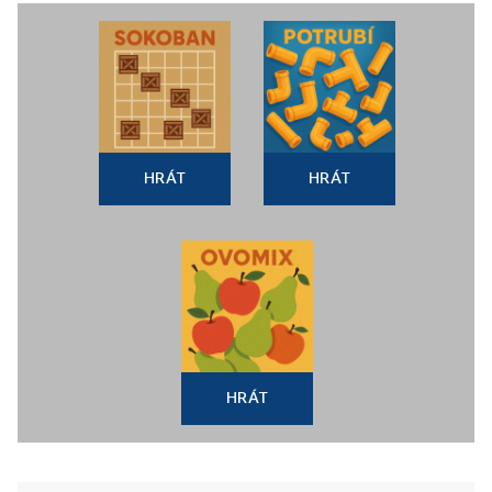
HRÁT
HRÁT
HRÁT