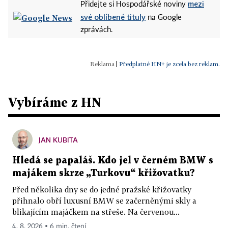
mezi
Přidejte si Hospodářské noviny
své oblíbené tituly
na Google
zprávách.
|
Předplatné HN+ je zcela bez reklam.
Vybíráme z HN
JAN KUBITA
Hledá se papaláš. Kdo jel v černém BMW s
majákem skrze „Turkovu“ křižovatku?
Před několika dny se do jedné pražské křižovatky
přihnalo obří luxusní BMW se začerněnými skly a
blikajícím majáčkem na střeše. Na červenou...
4. 8. 2026 ▪ 6 min. čtení