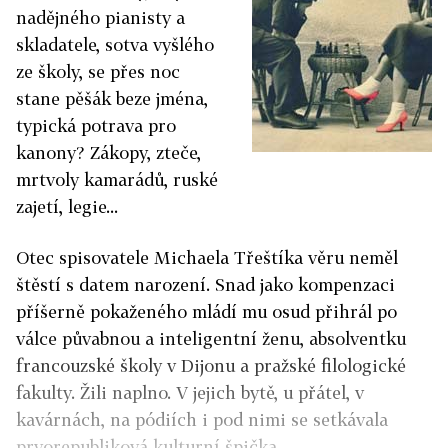
nadějného pianisty a
skladatele, sotva vyšlého
ze školy, se přes noc
stane pěšák beze jména,
typická potrava pro
kanony? Zákopy, zteče,
mrtvoly kamarádů, ruské
zajetí, legie...
Otec spisovatele Michaela Třeštíka věru neměl
štěstí s datem narození. Snad jako kompenzaci
příšerně pokaženého mládí mu osud přihrál po
válce půvabnou a inteligentní ženu, absolventku
francouzské školy v Dijonu a pražské filologické
fakulty. Žili naplno. V jejich bytě, u přátel, v
kavárnách, na pódiích i pod nimi se setkávala
prvorepubliková kulturní špička.