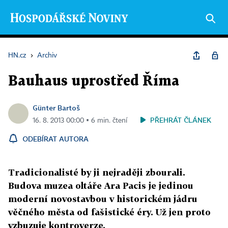
HN.cz
›
Archiv
Bauhaus uprostřed Říma
Günter Bartoš
PŘEHRÁT ČLÁNEK
16. 8. 2013 00:00 ▪ 6 min. čtení
ODEBÍRAT AUTORA
Tradicionalisté by ji nejraději zbourali.
Budova muzea oltáře Ara Pacis je jedinou
moderní novostavbou v historickém jádru
věčného města od fašistické éry. Už jen proto
vzbuzuje kontroverze.