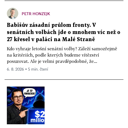
PETR HONZEJK
Babišův zásadní průlom fronty. V
senátních volbách jde o mnohem víc než o
27 křesel v paláci na Malé Straně
Kdo vyhraje letošní senátní volby? Záleží samozřejmě
na kritériích, podle kterých budeme vítězství
posuzovat. Ale je velmi pravděpodobné, že...
6. 8. 2026 ▪ 5 min. čtení