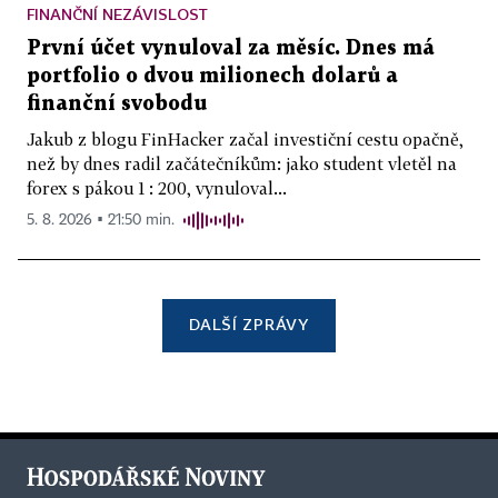
FINANČNÍ NEZÁVISLOST
První účet vynuloval za měsíc. Dnes má
portfolio o dvou milionech dolarů a
finanční svobodu
Jakub z blogu FinHacker začal investiční cestu opačně,
než by dnes radil začátečníkům: jako student vletěl na
forex s pákou 1 : 200, vynuloval...
5. 8. 2026 ▪ 21:50 min.
DALŠÍ ZPRÁVY