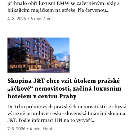
přihnalo obří luxusní BMW se začerněnými skly a
blikajícím majáčkem na střeše. Na červenou...
4. 8. 2026 ▪ 6 min. čtení
Skupina J&T chce vzít útokem pražské
„áčkové“ nemovitosti, začíná luxusním
hotelem v centru Prahy
Do trhu prémiových pražských nemovitostí se chystá
výrazně promluvit česko-slovenská finanční skupina
J&T. Podle informací HN na to vytváří...
7. 8. 2026 ▪ 4 min. čtení