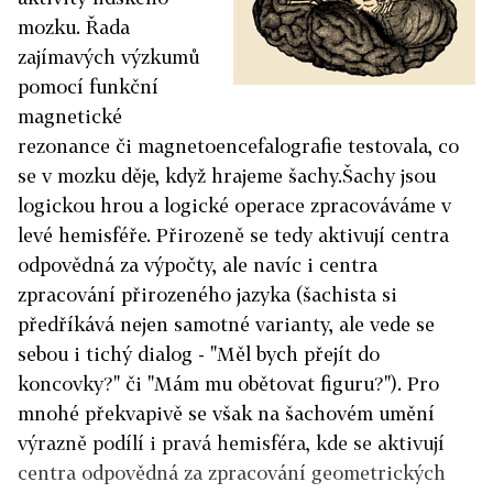
mozku. Řada
zajímavých výzkumů
pomocí funkční
magnetické
rezonance či magnetoencefalografie testovala, co
se v mozku děje, když hrajeme šachy.Šachy jsou
logickou hrou a logické operace zpracováváme v
levé hemisféře. Přirozeně se tedy aktivují centra
odpovědná za výpočty, ale navíc i centra
zpracování přirozeného jazyka (šachista si
předříkává nejen samotné varianty, ale vede se
sebou i tichý dialog - "Měl bych přejít do
koncovky?" či "Mám mu obětovat figuru?"). Pro
mnohé překvapivě se však na šachovém umění
výrazně podílí i pravá hemisféra, kde se aktivují
centra odpovědná za zpracování geometrických