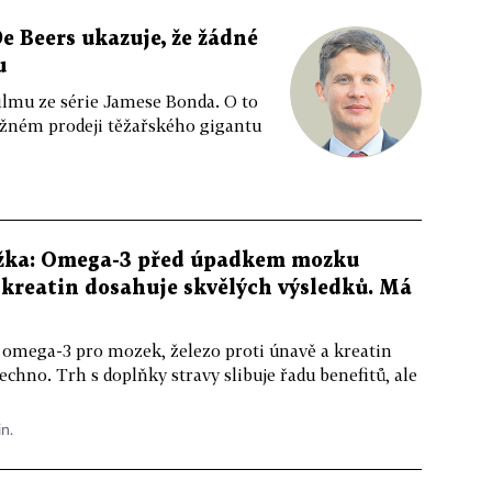
e Beers ukazuje, že žádné
u
ilmu ze série Jamese Bonda. O to
ožném prodeji těžařského gigantu
žka: Omega-3 před úpadkem mozku
kreatin dosahuje skvělých výsledků. Má
 omega-3 pro mozek, železo proti únavě a kreatin
echno. Trh s doplňky stravy slibuje řadu benefitů, ale
in.