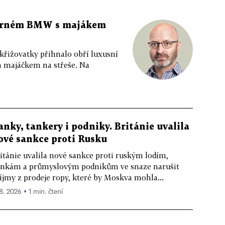
 černém BMW s majákem
 křižovatky přihnalo obří luxusní
m majáčkem na střeše. Na
anky, tankery i podniky. Británie uvalila
ové sankce proti Rusku
itánie uvalila nové sankce proti ruským lodím,
nkám a průmyslovým podnikům ve snaze narušit
íjmy z prodeje ropy, které by Moskva mohla...
 8. 2026 ▪ 1 min. čtení