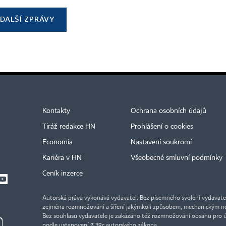
DALŠÍ ZPRÁVY
Kontakty
Ochrana osobních údajů
Tiráž redakce HN
Prohlášení o cookies
Economia
Nastavení soukromí
Kariéra v HN
Všeobecné smluvní podmínky
Ceník inzerce
Autorská práva vykonává vydavatel. Bez písemného svolení vydavatele 
zejména rozmnožování a šíření jakýmkoli způsobem, mechanickým ne
Bez souhlasu vydavatele je zakázáno též rozmnožování obsahu pro 
podle ustanovení § 39c autorského zákona.