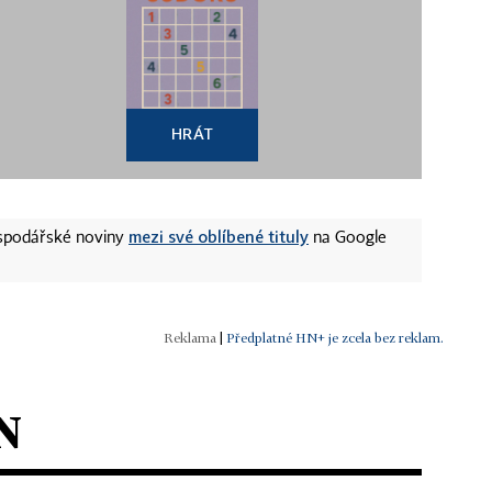
HRÁT
mezi své oblíbené tituly
ospodářské noviny
na Google
|
Předplatné HN+ je zcela bez reklam.
N