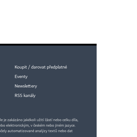
Koupit / darovat předplatné
Eventy
Newslettery
RSS kanály
je zakázáno jakékoli užití částí nebo celku díla,
bo elektronickým, v českém nebo jiném jazyce.
účely automatizované analýzy textů nebo dat