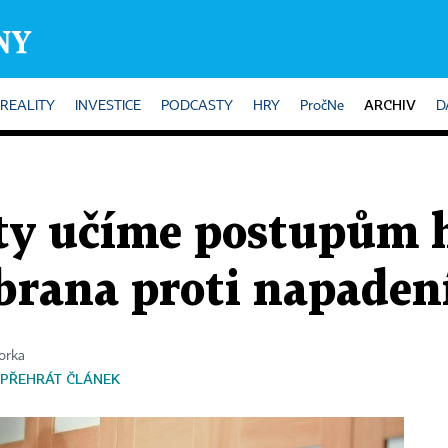
ARCHIV
REALITY
INVESTICE
PODCASTY
HRY
PročNe
D
ty učíme postupům h
obrana proti napaden
orka
PŘEHRÁT ČLÁNEK