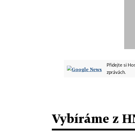
Přidejte si H
zprávách.
Vybíráme z H