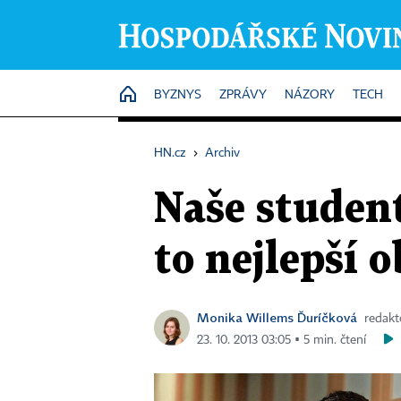
HOME
BYZNYS
ZPRÁVY
NÁZORY
TECH
HN.cz
›
Archiv
Naše studen
to nejlepší 
Monika Willems Ďuríčková
redakt
23. 10. 2013 03:05 ▪ 5 min. čtení