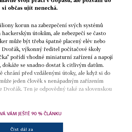
hlavně svojí práci v Gopasu, ale pozvání do
 si občas ujít nenechá.
iliony korun na zabezpečení svých systémů
 hackerským útokům, ale nebezpečí se často
cker může být třeba špatně placený elév nebo
n Dvořák, výkonný ředitel počítačové školy
ečka" pořídí vhodné miniaturní zařízení a napojí
, dokáže se snadno dostat k citlivým datům.
ě chrání před vzdálenými útoky, ale když si do
, může jeden člověk s nenápadným zařízením
uje Dvořák. Ten je odpovědný také za slovenskou
VÁ VÁM JEŠTĚ 90 % ČLÁNKU
Číst dál za