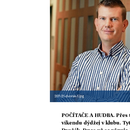
207-21-dvorak-1.jpg
POČÍTAČE A HUDBA. Přes t
víkendu dýdžej v klubu. Ty