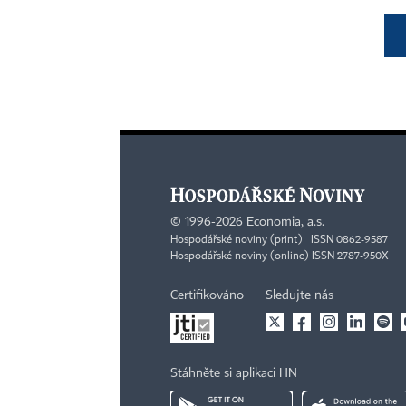
©
1996-2026
Economia, a.s.
Hospodářské noviny (print) ISSN 0862-9587
Hospodářské noviny (online) ISSN 2787-950X
Certifikováno
Sledujte nás
Stáhněte si aplikaci HN