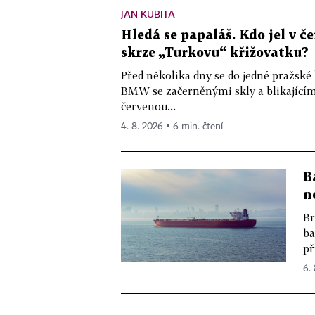
JAN KUBITA
Hledá se papaláš. Kdo jel v
skrze „Turkovu“ křižovatku?
Před několika dny se do jedné pražské
BMW se začerněnými skly a blikající
červenou...
4. 8. 2026 ▪ 6 min. čtení
B
n
Br
ba
př
6.