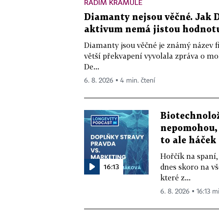
RADIM KRAMULE
Diamanty nejsou věčné. Jak D
aktivum nemá jistou hodnot
Diamanty jsou věčné je známý název f
větší překvapení vyvolala zpráva o m
De...
6. 8. 2026 ▪ 4 min. čtení
Biotechnolo
nepomohou, 
to ale háček
Hořčík na spaní,
16:13
dnes skoro na vš
které z...
6. 8. 2026 ▪ 16:13 m