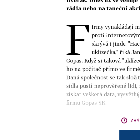
Dvořák. Dnes už se věnuje 
rádia nebo na taneční akci
F
irmy vynakládají m
proti internetovým
skrývá i jinde. "Ha
uklízečka," říká Ja
Gopas. Když si taková "uklíz
ho na počítač přímo ve firmě
Daná společnost se tak složit
sídla pustí neprověřené lidi
získat veškerá data, vysvětl
firmu Gopas SR.
ZBÝ