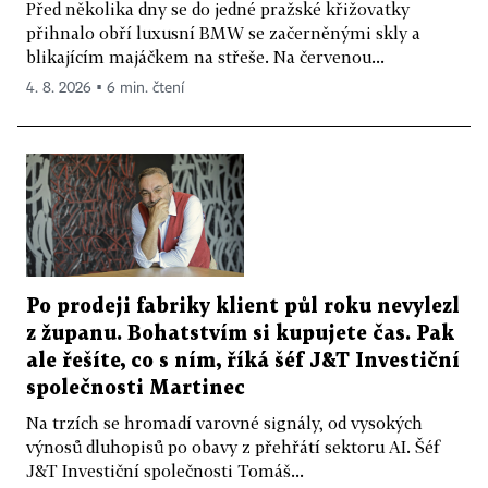
Před několika dny se do jedné pražské křižovatky
přihnalo obří luxusní BMW se začerněnými skly a
blikajícím majáčkem na střeše. Na červenou...
4. 8. 2026 ▪ 6 min. čtení
Po prodeji fabriky klient půl roku nevylezl
z županu. Bohatstvím si kupujete čas. Pak
ale řešíte, co s ním, říká šéf J&T Investiční
společnosti Martinec
Na trzích se hromadí varovné signály, od vysokých
výnosů dluhopisů po obavy z přehřátí sektoru AI. Šéf
J&T Investiční společnosti Tomáš...