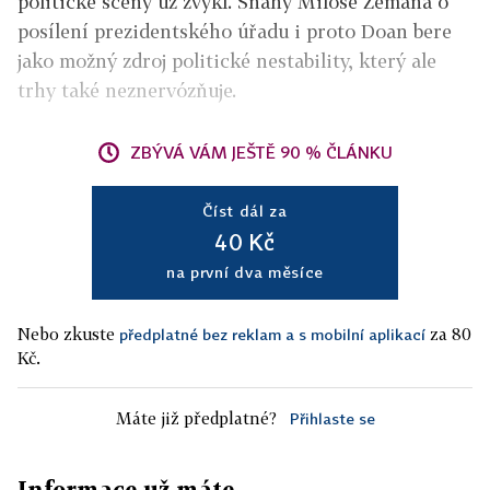
politické scény už zvykl. Snahy Miloše Zemana o
posílení prezidentského úřadu i proto Doan bere
jako možný zdroj politické nestability, který ale
trhy také neznervózňuje.
ZBÝVÁ VÁM JEŠTĚ 90 % ČLÁNKU
Číst dál za
40 Kč
na první dva měsíce
Nebo zkuste
za 80
předplatné bez reklam a s mobilní aplikací
Kč.
Máte již předplatné?
Přihlaste se
Informace už máte