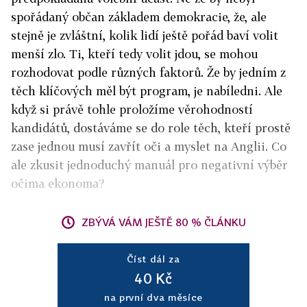
spořádaný občan základem demokracie, že, ale
stejně je zvláštní, kolik lidí ještě pořád baví volit
menší zlo. Ti, kteří tedy volit jdou, se mohou
rozhodovat podle různých faktorů. Že by jedním z
těch klíčových měl být program, je nabíledni. Ale
když si právě tohle proložíme věrohodností
kandidátů, dostáváme se do role těch, kteří prostě
zase jednou musí zavřít oči a myslet na Anglii. Co
ale zkusit jednoduchý manuál pro negativní výběr
očima ekonoma?
ZBÝVÁ VÁM JEŠTĚ 80 % ČLÁNKU
Číst dál za
40 Kč
na první dva měsíce