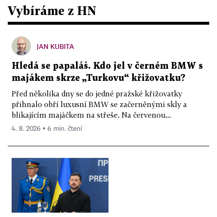
Vybíráme z HN
JAN KUBITA
Hledá se papaláš. Kdo jel v černém BMW s
majákem skrze „Turkovu“ křižovatku?
Před několika dny se do jedné pražské křižovatky
přihnalo obří luxusní BMW se začerněnými skly a
blikajícím majáčkem na střeše. Na červenou...
4. 8. 2026 ▪ 6 min. čtení