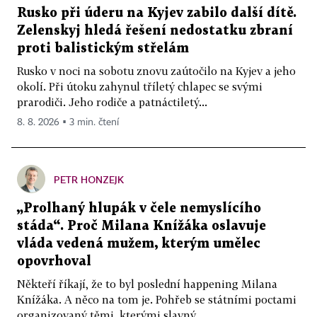
Rusko při úderu na Kyjev zabilo další dítě.
Zelenskyj hledá řešení nedostatku zbraní
proti balistickým střelám
Rusko v noci na sobotu znovu zaútočilo na Kyjev a jeho
okolí. Při útoku zahynul tříletý chlapec se svými
prarodiči. Jeho rodiče a patnáctiletý...
8. 8. 2026 ▪ 3 min. čtení
PETR HONZEJK
„Prolhaný hlupák v čele nemyslícího
stáda“. Proč Milana Knížáka oslavuje
vláda vedená mužem, kterým umělec
opovrhoval
Někteří říkají, že to byl poslední happening Milana
Knížáka. A něco na tom je. Pohřeb se státními poctami
organizovaný těmi, kterými slavný...