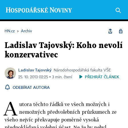
HN.cz
›
Archiv
Ladislav Tajovský: Koho nevolí
konzervativec
Ladislav Tajovský
Národohospodářská fakulta VŠE
PŘEHRÁT ČLÁNEK
25. 10. 2013 02:25 ▪ 3 min. čtení
ODEBÍRAT AUTORA
A
utora těchto řádků ve všech možných i
nemožných předvolebních průzkumech ze
všeho nejvíc překvapuje poměrně vysoká
předpokládaná volební účast. Ne že by nebyl