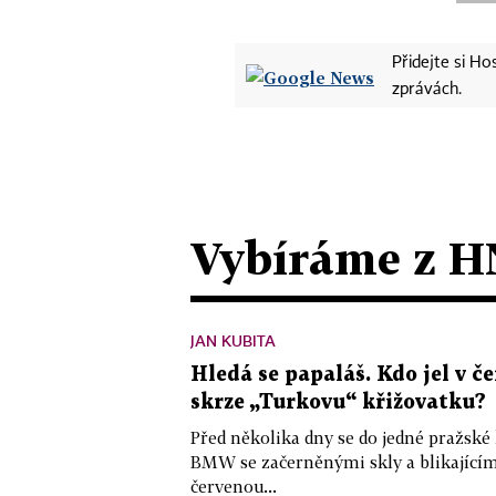
Přidejte si H
zprávách.
Vybíráme z H
JAN KUBITA
Hledá se papaláš. Kdo jel v
skrze „Turkovu“ křižovatku?
Před několika dny se do jedné pražské
BMW se začerněnými skly a blikající
červenou...