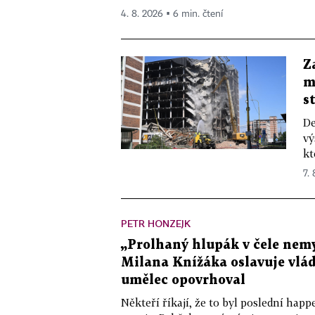
4. 8. 2026 ▪ 6 min. čtení
Z
m
s
De
vý
kt
7.
PETR HONZEJK
„Prolhaný hlupák v čele nemy
Milana Knížáka oslavuje vlá
umělec opovrhoval
Někteří říkají, že to byl poslední ha