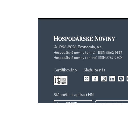
©
1996-2026
Economia, a.s.
Hospodářské noviny (print) ISSN 0862-9587
Hospodářské noviny (online) ISSN 2787-950X
Certifikováno
Sledujte nás
Stáhněte si aplikaci HN