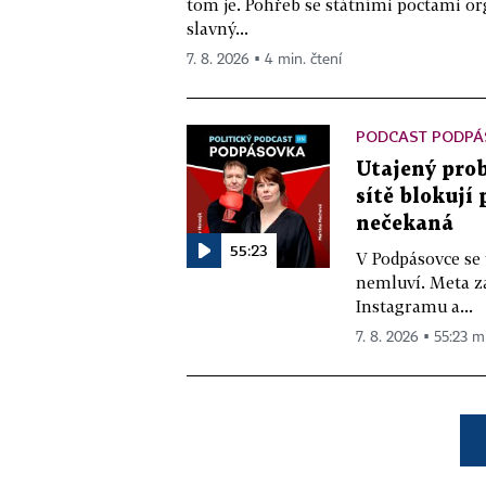
tom je. Pohřeb se státními poctami o
slavný...
7. 8. 2026 ▪ 4 min. čtení
PODCAST PODPÁ
Utajený prob
sítě blokují
nečekaná
55:23
V Podpásovce se
nemluví. Meta z
Instagramu a...
7. 8. 2026 ▪ 55:23 m