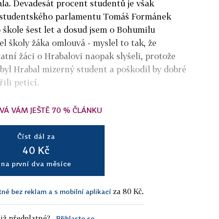
la. Devadesát procent studentů je však
 studentského parlamentu Tomáš Formánek
 škole šest let a dosud jsem o Bohumilu
el školy žáka omlouvá - myslel to tak, že
tatní žáci o Hrabalovi naopak slyšeli, protože
 byl Hrabal mizerný student a poškodil by dobré
ili peticí.
VÁ VÁM JEŠTĚ 70 % ČLÁNKU
Číst dál za
40 Kč
na první dva měsíce
za 80 Kč.
tné bez reklam a s mobilní aplikací
iž předplatné?
Přihlaste se