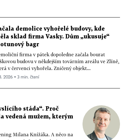
ačala demolice vyhořelé budovy, kde
ěla sklad firma Vasky. Dům „ukusuje“
totunový bagr
moliční firma v pátek dopoledne začala bourat
škovou budovu v někdejším továrním areálu ve Zlíně,
erá v červenci vyhořela. Zničený objekt...
 8. 2026 ▪ 3 min. čtení
slícího stáda“. Proč
da vedená mužem, kterým
ppening Milana Knížáka. A něco na