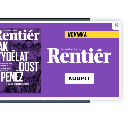
×
Koupit / darovat předplatné
Eventy
Newslettery
RSS kanály
je zakázáno jakékoli užití částí nebo celku díla,
bo elektronickým, v českém nebo jiném jazyce.
účely automatizované analýzy textů nebo dat