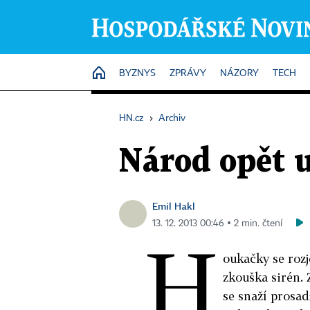
HOME
BYZNYS
ZPRÁVY
NÁZORY
TECH
HN.cz
›
Archiv
Národ opět 
Emil Hakl
13. 12. 2013 00:46 ▪ 2 min. čtení
H
oukačky se rozj
zkouška sirén.
se snaží prosad