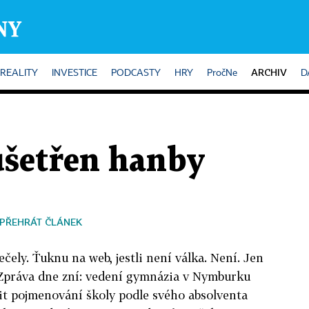
ARCHIV
REALITY
INVESTICE
PODCASTY
HRY
PročNe
D
ušetřen hanby
PŘEHRÁT ČLÁNEK
ečely. Ťuknu na web, jestli není válka. Není. Jen
 Zpráva dne zní: vedení gymnázia v Nymburku
it pojmenování školy podle svého absolventa