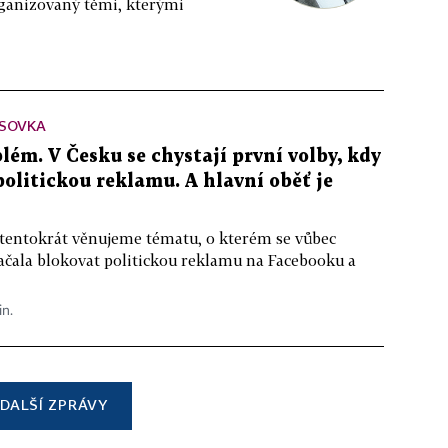
rganizovaný těmi, kterými
SOVKA
lém. V Česku se chystají první volby, kdy
 politickou reklamu. A hlavní oběť je
 tentokrát věnujeme tématu, o kterém se vůbec
ačala blokovat politickou reklamu na Facebooku a
in.
DALŠÍ ZPRÁVY