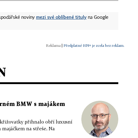
mezi své oblíbené tituly
ospodářské noviny
na Google
|
Předplatné HN+ je zcela bez reklam.
N
 černém BMW s majákem
 křižovatky přihnalo obří luxusní
m majáčkem na střeše. Na