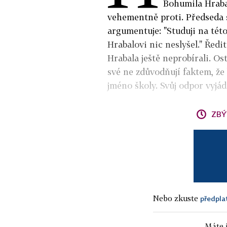
Bohumila Hraba
vehementně proti. Předseda
argumentuje: "Studuji na této
Hrabalovi nic neslyšel." Ředit
Hrabala ještě neprobírali. Os
své ne zdůvodňují faktem, že
jméno školy. Svůj odpor vyjádř
ZBÝ
Nebo zkuste
předpla
Máte j