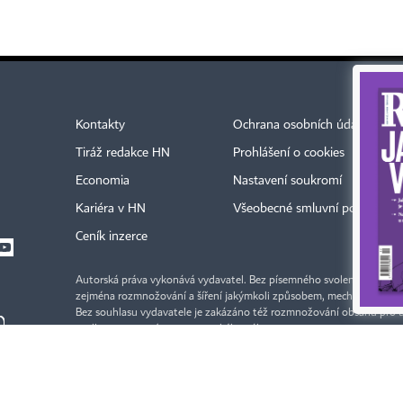
Kontakty
Ochrana osobních údajů
Tiráž redakce HN
Prohlášení o cookies
Economia
Nastavení soukromí
Kariéra v HN
Všeobecné smluvní podmínky
Ceník inzerce
Autorská práva vykonává vydavatel. Bez písemného svolení vydavatele 
zejména rozmnožování a šíření jakýmkoli způsobem, mechanickým ne
Bez souhlasu vydavatele je zakázáno též rozmnožování obsahu pro 
podle ustanovení § 39c autorského zákona.