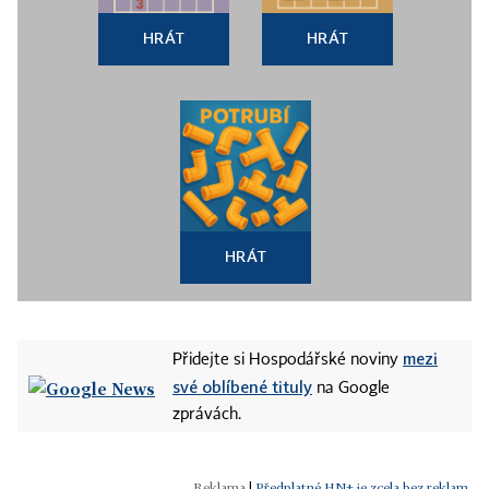
HRÁT
HRÁT
HRÁT
mezi
Přidejte si Hospodářské noviny
své oblíbené tituly
na Google
zprávách.
|
Předplatné HN+ je zcela bez reklam.