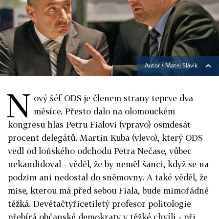
Autor ▪
Matej Slávik
N
ový šéf ODS je členem strany teprve dva
měsíce. Přesto dalo na olomouckém
kongresu hlas Petru Fialovi (vpravo) osmdesát
procent delegátů. Martin Kuba (vlevo), který ODS
vedl od loňského odchodu Petra Nečase, vůbec
nekandidoval - věděl, že by neměl šanci, když se na
podzim ani nedostal do sněmovny. A také věděl, že
mise, kterou má před sebou Fiala, bude mimořádně
těžká. Devětačtyřicetiletý profesor politologie
přebírá občanské demokraty v těžké chvíli - při