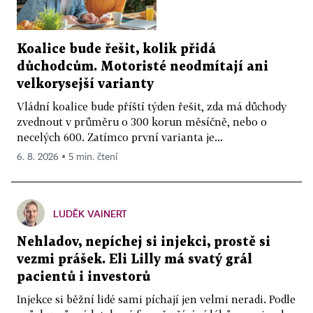
Koalice bude řešit, kolik přidá
důchodcům. Motoristé neodmítají ani
velkorysejší varianty
Vládní koalice bude příští týden řešit, zda má důchody
zvednout v průměru o 300 korun měsíčně, nebo o
necelých 600. Zatímco první varianta je...
6. 8. 2026 ▪ 5 min. čtení
LUDĚK VAINERT
Nehladov, nepíchej si injekci, prostě si
vezmi prášek. Eli Lilly má svatý grál
pacientů i investorů
Injekce si běžní lidé sami píchají jen velmi neradi. Podle