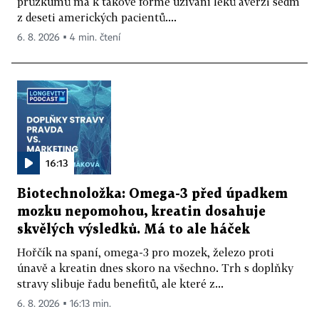
průzkumů má k takové formě užívání léků averzi sedm
z deseti amerických pacientů....
6. 8. 2026 ▪ 4 min. čtení
16:13
Biotechnoložka: Omega-3 před úpadkem
mozku nepomohou, kreatin dosahuje
skvělých výsledků. Má to ale háček
Hořčík na spaní, omega-3 pro mozek, železo proti
únavě a kreatin dnes skoro na všechno. Trh s doplňky
stravy slibuje řadu benefitů, ale které z...
6. 8. 2026 ▪ 16:13 min.