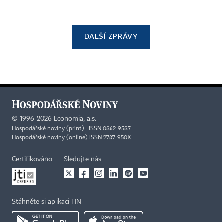
DALŠÍ ZPRÁVY
©
1996-2026
Economia, a.s.
Hospodářské noviny (print) ISSN 0862-9587
Hospodářské noviny (online) ISSN 2787-950X
Certifikováno
Sledujte nás
Stáhněte si aplikaci HN