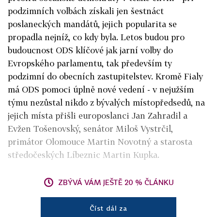
podzimních volbách získali jen šestnáct
poslaneckých mandátů, jejich popularita se
propadla nejníž, co kdy byla. Letos budou pro
budoucnost ODS klíčové jak jarní volby do
Evropského parlamentu, tak především ty
podzimní do obecních zastupitelstev. Kromě Fialy
má ODS pomoci úplně nové vedení - v nejužším
týmu nezůstal nikdo z bývalých místopředsedů, na
jejich místa přišli europoslanci Jan Zahradil a
Evžen Tošenovský, senátor Miloš Vystrčil,
primátor Olomouce Martin Novotný a starosta
středočeských Líbeznic Martin Kupka.
ZBÝVÁ VÁM JEŠTĚ 20 % ČLÁNKU
Číst dál za