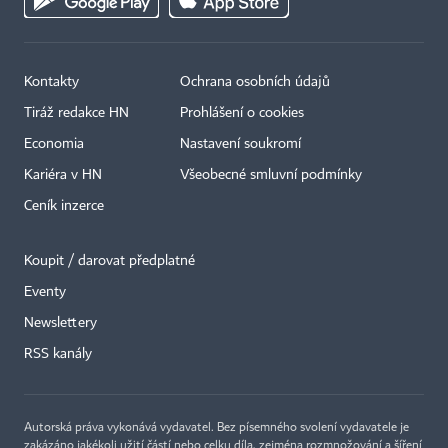
Kontakty
Ochrana osobních údajů
Tiráž redakce HN
Prohlášení o cookies
Economia
Nastavení soukromí
Kariéra v HN
Všeobecné smluvní podmínky
Ceník inzerce
Koupit / darovat předplatné
Eventy
Newslettery
RSS kanály
Autorská práva vykonává vydavatel. Bez písemného svolení vydavatele je
zakázáno jakékoli užití částí nebo celku díla, zejména rozmnožování a šíření