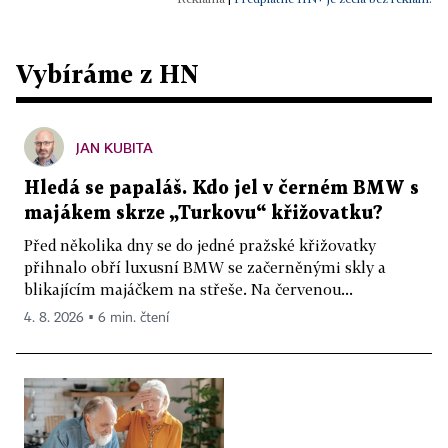
Vybíráme z HN
JAN KUBITA
Hledá se papaláš. Kdo jel v černém BMW s
majákem skrze „Turkovu“ křižovatku?
Před několika dny se do jedné pražské křižovatky
přihnalo obří luxusní BMW se začerněnými skly a
blikajícím majáčkem na střeše. Na červenou...
4. 8. 2026 ▪ 6 min. čtení