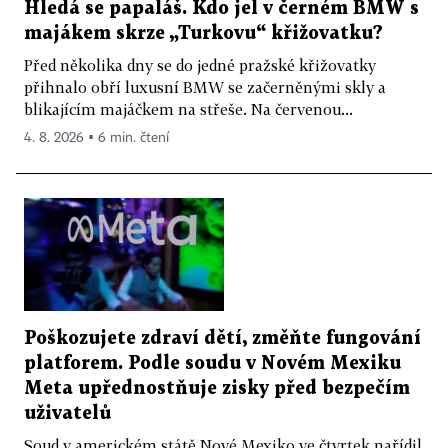
Hledá se papaláš. Kdo jel v černém BMW s
majákem skrze „Turkovu“ křižovatku?
Před několika dny se do jedné pražské křižovatky
přihnalo obří luxusní BMW se začerněnými skly a
blikajícím majáčkem na střeše. Na červenou...
4. 8. 2026 ▪ 6 min. čtení
Poškozujete zdraví dětí, změňte fungování
platforem. Podle soudu v Novém Mexiku
Meta upřednostňuje zisky před bezpečím
uživatelů
Soud v americkém státě Nové Mexiko ve čtvrtek nařídil