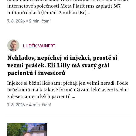
internetové společnosti Meta Platforms zaplatit 567
milionů dolarů (téměř 12 miliard Kč)...
7. 8. 2026 ▪ 2 min. čtení
LUDĚK VAINERT
Nehladov, nepíchej si injekci, prostě si
vezmi prášek. Eli Lilly má svatý grál
pacientů i investorů
Injekce si běžní lidé sami píchají jen velmi neradi. Podle
průzkumů má k takové formě užívání léků averzi sedm
z deseti amerických pacientů....
7. 8. 2026 ▪ 4 min. čtení