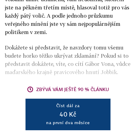
jste na pěkném třetím místě, hlasoval totiž pro vás
každý pátý volič. A podle jednoho průzkumu
veřejného mínění jste vy sám nejpopulárnějším
politikem v zemi.
Dokážete si představit, že navzdory tomu všemu
budete horko těžko ukrývat zklamání? Pokud si to
představit dokážete, víte, co cítí Gábor Vona, vůdce
maďarského krajně pravicového hnutí Jobbik.
ZBÝVÁ VÁM JEŠTĚ 90 % ČLÁNKU
Číst dál za
40 Kč
na první dva měsíce