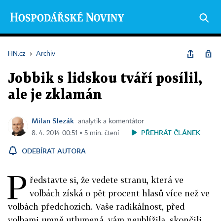
HN.cz
›
Archiv
Jobbik s lidskou tváří posílil,
ale je zklamán
Milan Slezák
analytik a komentátor
PŘEHRÁT ČLÁNEK
8. 4. 2014 00:51 ▪ 5 min. čtení
ODEBÍRAT AUTORA
P
ředstavte si, že vedete stranu, která ve
volbách získá o pět procent hlasů více než ve
volbách předchozích. Vaše radikálnost, před
volbami umně utlumená, vám neublížila, skončili