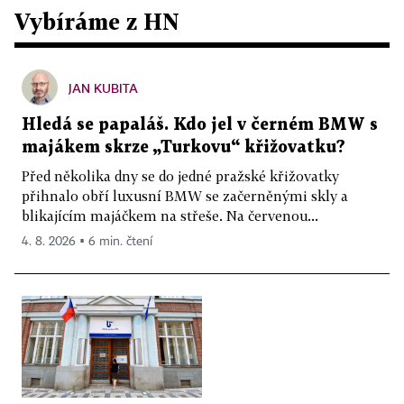
Vybíráme z HN
JAN KUBITA
Hledá se papaláš. Kdo jel v černém BMW s
majákem skrze „Turkovu“ křižovatku?
Před několika dny se do jedné pražské křižovatky
přihnalo obří luxusní BMW se začerněnými skly a
blikajícím majáčkem na střeše. Na červenou...
4. 8. 2026 ▪ 6 min. čtení