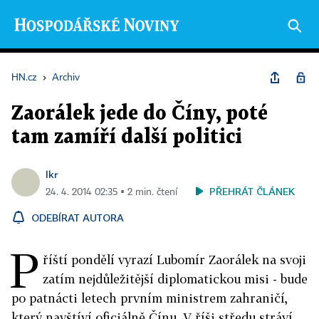
HN.cz
›
Archiv
Zaorálek jede do Číny, poté
tam zamíří další politici
lkr
PŘEHRÁT ČLÁNEK
24. 4. 2014 02:35 ▪ 2 min. čtení
ODEBÍRAT AUTORA
P
říští pondělí vyrazí Lubomír Zaorálek na svoji
zatím nejdůležitější diplomatickou misi - bude
po patnácti letech prvním ministrem zahraničí,
který navštíví oficiálně Čínu. V říši středu stráví