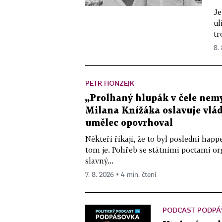
Je
ul
tr
8.
PETR HONZEJK
„Prolhaný hlupák v čele nemy
Milana Knížáka oslavuje vlá
umělec opovrhoval
Někteří říkají, že to byl poslední ha
tom je. Pohřeb se státními poctami o
slavný...
7. 8. 2026 ▪ 4 min. čtení
PODCAST PODPÁ