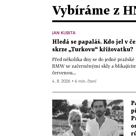
Vybíráme z H
JAN KUBITA
Hledá se papaláš. Kdo jel v
skrze „Turkovu“ křižovatku?
Před několika dny se do jedné pražské
BMW se začerněnými skly a blikající
červenou...
4. 8. 2026 ▪ 6 min. čtení
P
p
P
o
r