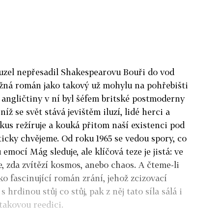
ouzel nepřesadil Shakespearovu Bouři do vod
žná román jako takový už mohylu na pohřebišti
angličtiny v ní byl šéfem britské postmoderny
níž se svět stává jevištěm iluzí, lidé herci a
 kus režíruje a kouká přitom naší existenci pod
ticky chvějeme. Od roku 1965 se vedou spory, co
emocí Mág sleduje, ale klíčová teze je jistá: ve
, zda zvítězí kosmos, anebo chaos. A čteme-li
o fascinující román zrání, jehož zcizovací
 hrdinou stůj co stůj, pak z něj tato síla sálá i
takovou reedici.