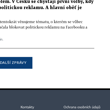
lém. V Česku se chystají první volby, kdy
 politickou reklamu. A hlavní oběť je
 tentokrát věnujeme tématu, o kterém se vůbec
ačala blokovat politickou reklamu na Facebooku a
in.
DALŠÍ ZPRÁVY
Kontakty
Ochrana osobních údajů