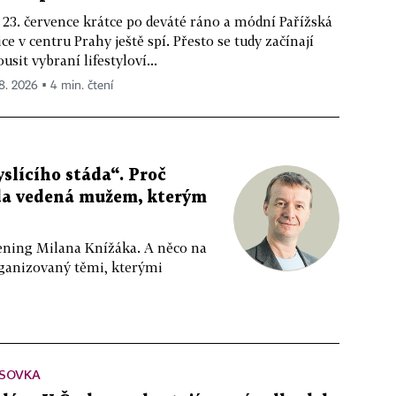
 23. července krátce po deváté ráno a módní Pařížská
ice v centru Prahy ještě spí. Přesto se tudy začínají
ousit vybraní lifestyloví...
 8. 2026 ▪ 4 min. čtení
slícího stáda“. Proč
da vedená mužem, kterým
ppening Milana Knížáka. A něco na
rganizovaný těmi, kterými
SOVKA