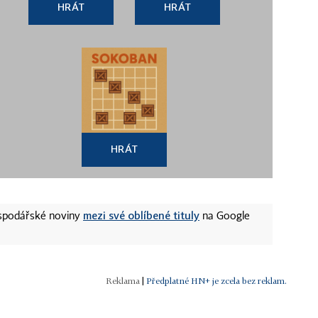
HRÁT
HRÁT
HRÁT
mezi své oblíbené tituly
ospodářské noviny
na Google
|
Předplatné HN+ je zcela bez reklam.