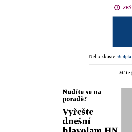
ZBÝ
Nebo zkuste
předpla
Máte j
Nudíte se na
poradě?
Vyřešte
dnešní
hlavolam HN