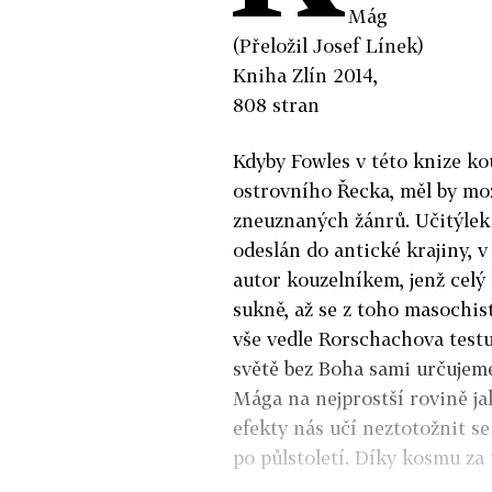
Mág
(Přeložil Josef Línek)
Kniha Zlín 2014,
808 stran
Kdyby Fowles v této knize k
ostrovního Řecka, měl by mo
zneuznaných žánrů. Učitýlek 
odeslán do antické krajiny, v 
autor kouzelníkem, jenž celý
sukně, až se z toho masochis
vše vedle Rorschachova testu 
světě bez Boha sami určujeme
Mága na nejprostší rovině jak
efekty nás učí neztotožnit se s
po půlstoletí. Díky kosmu za 