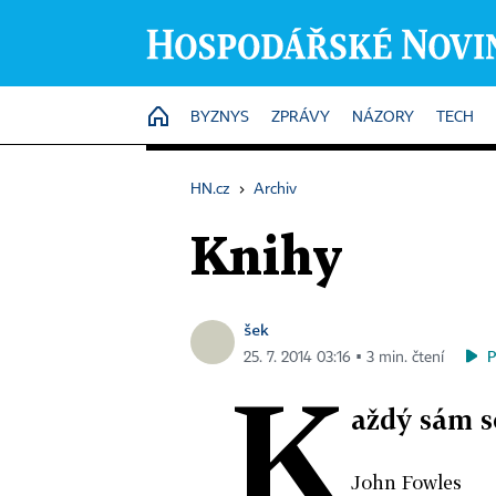
HOME
BYZNYS
ZPRÁVY
NÁZORY
TECH
HN.cz
›
Archiv
Knihy
šek
25. 7. 2014 03:16 ▪ 3 min. čtení
K
aždý sám 
John Fowles