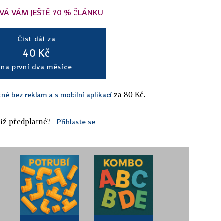
VÁ VÁM JEŠTĚ 70 % ČLÁNKU
Číst dál za
40 Kč
na první dva měsíce
za 80 Kč.
tné bez reklam a s mobilní aplikací
iž předplatné?
Přihlaste se