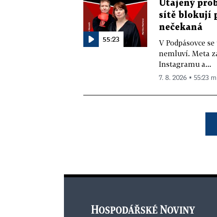
Utajený prob
sítě blokují
nečekaná
55:23
V Podpásovce se
nemluví. Meta z
Instagramu a...
7. 8. 2026 ▪ 55:23 m