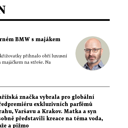
N
 černém BMW s majákem
 křižovatky přihnalo obří luxusní
m majáčkem na střeše. Na
ařížská značka vybrala pro globální
ředpremiéru exkluzivních parfémů
rahu, Varšavu a Krakov. Matka a syn
sobně představili kreace na téma voda,
ůže a pižmo