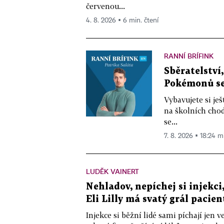
červenou...
4. 8. 2026 ▪ 6 min. čtení
RANNÍ BRÍFINK
Sběratelství
Pokémonů se 
Vybavujete si je
na školních chod
se...
7. 8. 2026 ▪ 18:24 m
LUDĚK VAINERT
Nehladov, nepíchej si injekci,
Eli Lilly má svatý grál pacien
Injekce si běžní lidé sami píchají jen