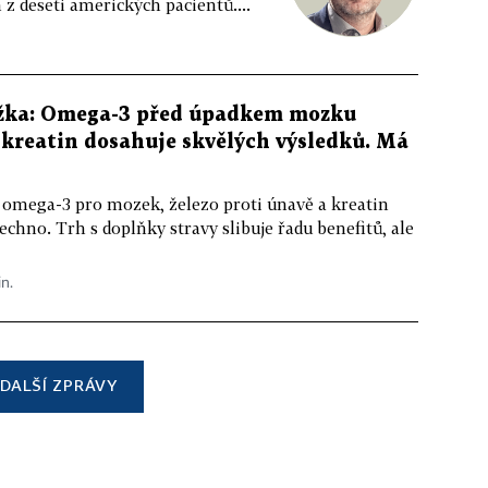
z deseti amerických pacientů....
žka: Omega-3 před úpadkem mozku
kreatin dosahuje skvělých výsledků. Má
 omega-3 pro mozek, železo proti únavě a kreatin
echno. Trh s doplňky stravy slibuje řadu benefitů, ale
in.
DALŠÍ ZPRÁVY