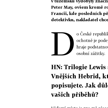
v tuzemsku vydobyly značno
Peter May, ovšem kromě ro
Francii, kde posledních pě
detektivku, nakladatel chce 
D
o České republik
ochotně je podep
hraje podstatnou
osobní zážitky.
HN: Trilogie Lewis
Vnějších Hebrid, kt
popisujete. Jak důl
vašich příběhů?