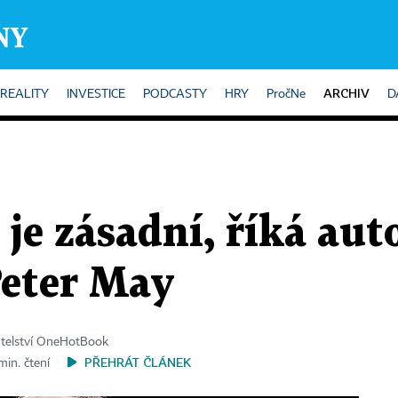
ARCHIV
REALITY
INVESTICE
PODCASTY
HRY
PročNe
D
je zásadní, říká aut
Peter May
atelství OneHotBook
PŘEHRÁT ČLÁNEK
min. čtení