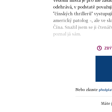
Vědomí místa je pro mě zásad
odehrává, v podstatě považuji
"čínských thrillerů" vystupuj
americký patolog –, ale ve sku
Čína. Snažil jsem se ji čtenář
poznal já sám.
ZBÝ
Nebo zkuste
předpla
Máte j