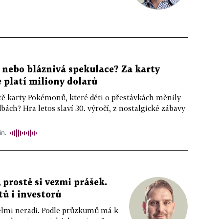
, nebo bláznivá spekulace? Za karty
platí miliony dolarů
ště karty Pokémonů, které děti o přestávkách měnily
bách? Hra letos slaví 30. výročí, z nostalgické zábavy
in.
 prostě si vezmi prášek.
tů i investorů
 velmi neradi. Podle průzkumů má k