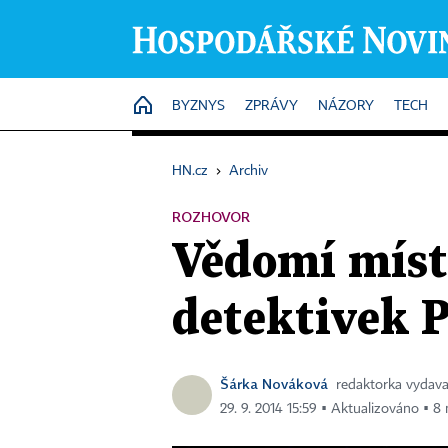
HOME
BYZNYS
ZPRÁVY
NÁZORY
TECH
HN.cz
›
Archiv
ROZHOVOR
Vědomí míst 
detektivek 
Šárka Nováková
redaktorka vydav
29. 9. 2014 15:59 ▪ Aktualizováno ▪ 8 