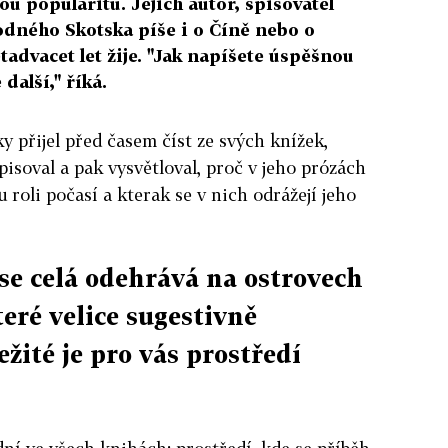
u popularitu. Jejich autor, spisovatel
dného Skotska píše i o Číně nebo o
tadvacet let žije. "Jak napíšete úspěšnou
další," říká.
y přijel před časem číst ze svých knížek,
isoval a pak vysvětloval, proč v jeho prózách
 roli počasí a kterak se v nich odrážejí jeho
 se celá odehrává na ostrovech
eré velice sugestivně
ežité je pro vás prostředí