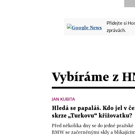
Přidejte si H
zprávách.
Vybíráme z H
JAN KUBITA
Hledá se papaláš. Kdo jel v
skrze „Turkovu“ křižovatku?
Před několika dny se do jedné pražské
BMW se začerněnými skly a blikající