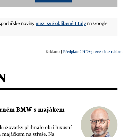
mezi své oblíbené tituly
ospodářské noviny
na Google
|
Předplatné HN+ je zcela bez reklam.
N
 černém BMW s majákem
 křižovatky přihnalo obří luxusní
m majáčkem na střeše. Na