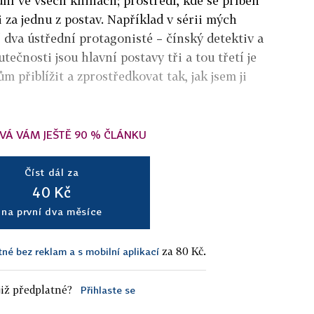
ní ve všech knihách; prostředí, kde se příběh
 za jednu z postav. Například v sérii mých
í dva ústřední protagonisté – čínský detektiv a
tečnosti jsou hlavní postavy tři a tou třetí je
ům přiblížit a zprostředkovat tak, jak jsem ji
VÁ VÁM JEŠTĚ 90 % ČLÁNKU
Číst dál za
40 Kč
na první dva měsíce
za 80 Kč.
tné bez reklam a s mobilní aplikací
iž předplatné?
Přihlaste se