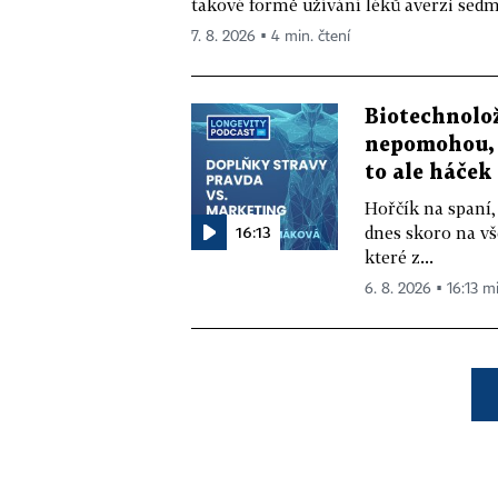
takové formě užívání léků averzi sedm 
7. 8. 2026 ▪ 4 min. čtení
Biotechnolo
nepomohou, 
to ale háček
Hořčík na spaní,
16:13
dnes skoro na vš
které z...
6. 8. 2026 ▪ 16:13 m