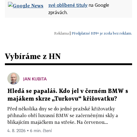
své oblíbené tituly
na Google
zprávách.
|
Předplatné HN+ je zcela bez reklam.
Vybíráme z HN
JAN KUBITA
Hledá se papaláš. Kdo jel v černém BMW s
majákem skrze „Turkovu“ křižovatku?
Před několika dny se do jedné pražské křižovatky
přihnalo obří luxusní BMW se začerněnými skly a
blikajícím majáčkem na střeše. Na červenou...
4. 8. 2026 ▪ 6 min. čtení