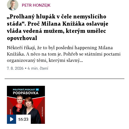
PETR HONZEJK
„Prolhaný hlupák v čele nemyslícího
stáda“. Proč Milana Knížáka oslavuje
vláda vedená mužem, kterým umělec
opovrhoval
Někteří říkají, že to byl poslední happening Milana
Knížáka. A něco na tom je. Pohřeb se státními poctami
organizovaný těmi, kterými slavný...
7. 8. 2026 ▪ 4 min. čtení
55:23