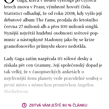
Gaga, která v neděli vystoupí po čtyřech
letech znovu v Praze, výmluvně hovoří čísla.
Statistici odhadují, že od roku 2008, kdy vyšlo její
debutové album The Fame, prodala do letošního
června 27 milionů alb a přes 100 milionů singlů.
Nynější největší hudební osobnosti světové pop-
music a nástupkyně Madonny jako by se krize
gramofonového průmyslu skoro nedotkla.
Lady Gaga zatím nazpívala tři sólové desky a
získala pět cen Grammy. Její společenský dopad je
tak velký, že v časopiseckých anketách o
nejvlivnější ženu planety vede pravidelně souboj o
první místo s německou premiérkou Angelou
Merkelovou.
ZBÝVÁ VÁM JEŠTĚ 80 % ČLÁNKU