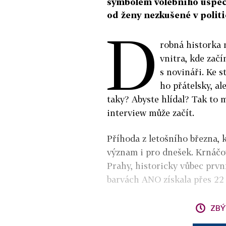
symbolem volebního úspěch
od ženy nezkušené v politic
D
robná historka 
vnitra, kde zač
s novináři. Ke s
ho přátelsky, al
taky? Abyste hlídal? Tak to m
interview může začít.
Příhoda z letošního března, 
význam i pro dnešek. Krnáč
Prahy, historicky vůbec první
barvách ANO získala přes 22 
ZBÝ