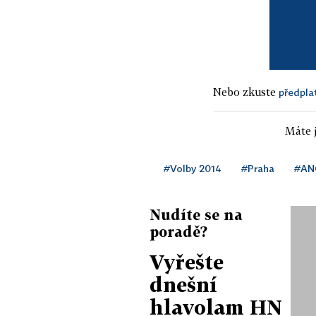
Nebo zkuste
předpla
Máte j
#Volby 2014
#Praha
#AN
Nudíte se na
poradě?
Vyřešte
dnešní
hlavolam HN