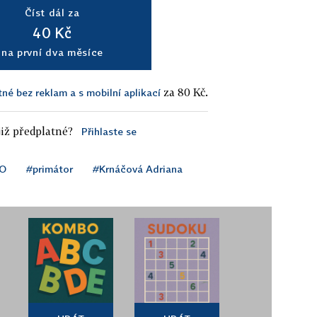
Číst dál za
40 Kč
na první dva měsíce
za 80 Kč.
tné bez reklam a s mobilní aplikací
iž předplatné?
Přihlaste se
O
#primátor
#Krnáčová Adriana