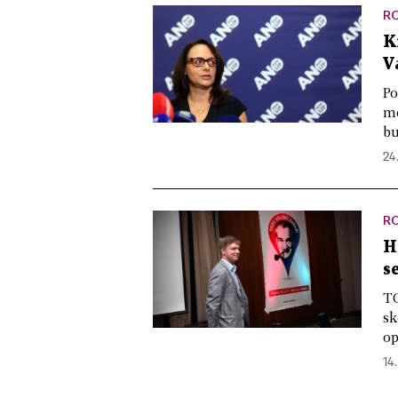
R
K
V
Po
me
bu
24
R
H
s
TO
sk
op
14.