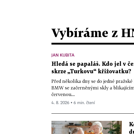
Vybíráme z H
JAN KUBITA
Hledá se papaláš. Kdo jel v
skrze „Turkovu“ křižovatku?
Před několika dny se do jedné pražské
BMW se začerněnými skly a blikající
červenou...
4. 8. 2026 ▪ 6 min. čtení
K
d