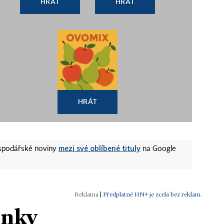
HRÁT
HRÁT
HRÁT
mezi své oblíbené tituly
ospodářské noviny
na Google
|
Předplatné HN+ je zcela bez reklam.
ánky