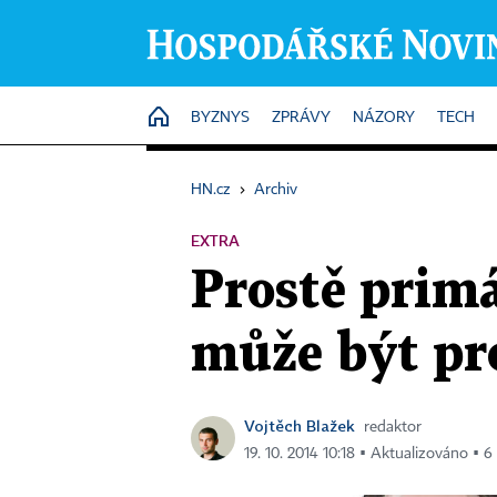
HOME
BYZNYS
ZPRÁVY
NÁZORY
TECH
HN.cz
›
Archiv
EXTRA
Prostě primá
může být p
Vojtěch Blažek
redaktor
19. 10. 2014 10:18 ▪ Aktualizováno ▪ 6