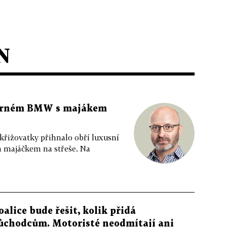
N
 černém BMW s majákem
 křižovatky přihnalo obří luxusní
m majáčkem na střeše. Na
oalice bude řešit, kolik přidá
ůchodcům. Motoristé neodmítají ani