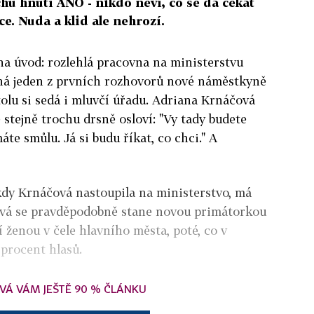
u hnutí ANO - nikdo neví, co se dá čekat
e. Nuda a klid ale nehrozí.
na úvod: rozlehlá pracovna na ministerstvu
íná jeden z prvních rozhovorů nové náměstkyně
tolu si sedá i mluvčí úřadu. Adriana Krnáčová
e stejně trochu drsně osloví: "Vy tady budete
áte smůlu. Já si budu říkat, co chci." A
kdy Krnáčová nastoupila na ministerstvo, má
ová se pravděpodobně stane novou primátorkou
 ženou v čele hlavního města, poté, co v
procent hlasů.
VÁ VÁM JEŠTĚ 90 % ČLÁNKU