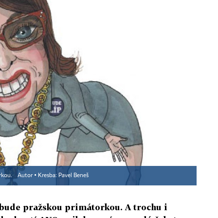
rkou.
Autor ▪
Kresba: Pavel Beneš
bude pražskou primátorkou. A trochu i