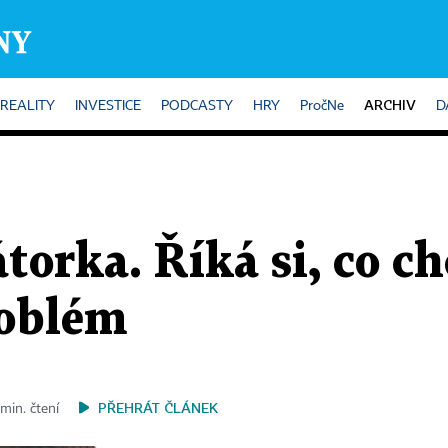
ARCHIV
REALITY
INVESTICE
PODCASTY
HRY
PročNe
D
torka. Říká si, co chc
roblém
PŘEHRÁT ČLÁNEK
 min. čtení