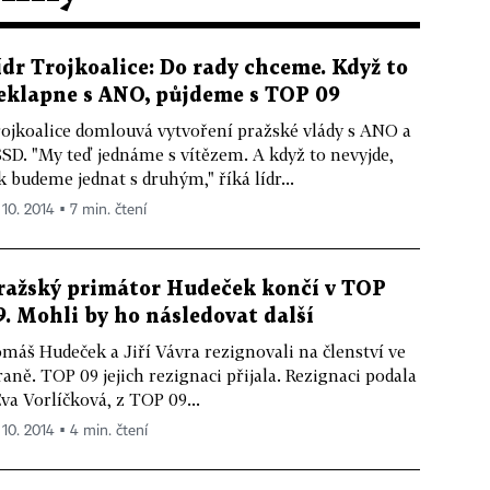
ídr Trojkoalice: Do rady chceme. Když to
eklapne s ANO, půjdeme s TOP 09
ojkoalice domlouvá vytvoření pražské vlády s ANO a
SD. "My teď jednáme s vítězem. A když to nevyjde,
k budeme jednat s druhým," říká lídr...
 10. 2014 ▪ 7 min. čtení
ražský primátor Hudeček končí v TOP
9. Mohli by ho následovat další
máš Hudeček a Jiří Vávra rezignovali na členství ve
raně. TOP 09 jejich rezignaci přijala. Rezignaci podala
Eva Vorlíčková, z TOP 09...
 10. 2014 ▪ 4 min. čtení