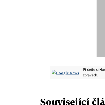
Přidejte si H
zprávách.
Související čl