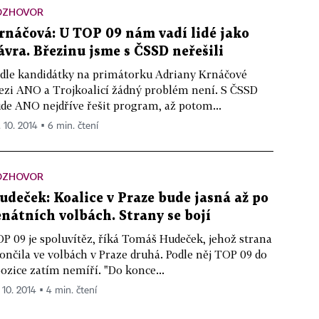
OZHOVOR
rnáčová: U TOP 09 nám vadí lidé jako
ávra. Březinu jsme s ČSSD neřešili
dle kandidátky na primátorku Adriany Krnáčové
zi ANO a Trojkoalicí žádný problém není. S ČSSD
de ANO nejdříve řešit program, až potom...
. 10. 2014 ▪ 6 min. čtení
OZHOVOR
udeček: Koalice v Praze bude jasná až po
enátních volbách. Strany se bojí
P 09 je spoluvítěz, říká Tomáš Hudeček, jehož strana
ončila ve volbách v Praze druhá. Podle něj TOP 09 do
ozice zatím nemíří. "Do konce...
 10. 2014 ▪ 4 min. čtení