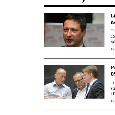
L
n
Tr
ČS
ta
15.
P
0
To
st
i 
15.