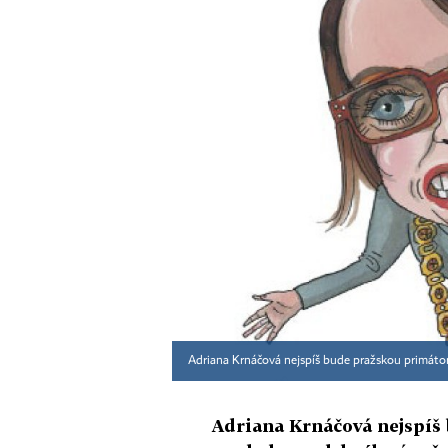
Adriana Krnáčová nejspíš bude pražskou primáto
Adriana Krnáčová nejspíš 