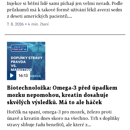
Injekce si běžní lidé sami píchají jen velmi neradi. Podle
průzkumů má k takové formě užívání léků averzi sedm
z deseti amerických pacientů....
7. 8. 2026 ▪ 4 min. čtení
16:13
Biotechnoložka: Omega-3 před úpadkem
mozku nepomohou, kreatin dosahuje
skvělých výsledků. Má to ale háček
Hořčík na spaní, omega-3 pro mozek, železo proti
únavě a kreatin dnes skoro na všechno. Trh s doplňky
stravy slibuje řadu benefitů, ale které z...