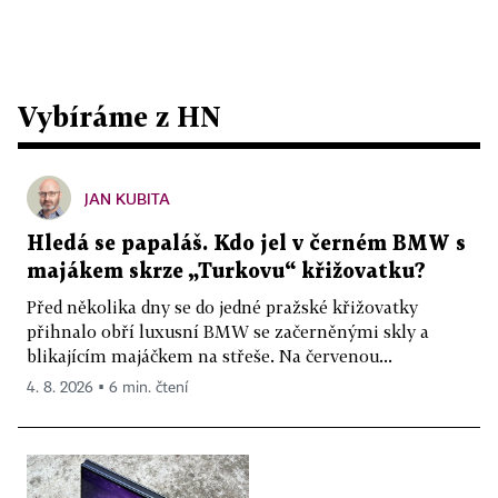
Vybíráme z HN
JAN KUBITA
Hledá se papaláš. Kdo jel v černém BMW s
majákem skrze „Turkovu“ křižovatku?
Před několika dny se do jedné pražské křižovatky
přihnalo obří luxusní BMW se začerněnými skly a
blikajícím majáčkem na střeše. Na červenou...
4. 8. 2026 ▪ 6 min. čtení