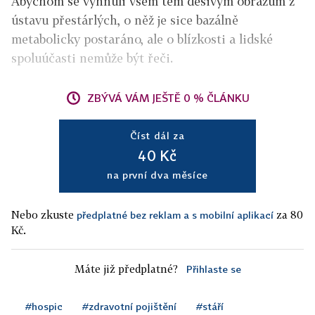
Abychom se vyhnuli všem těm děsivým obrazům z
ústavu přestárlých, o něž je sice bazálně
metabolicky postaráno, ale o blízkosti a lidské
spoluúčasti nemůže být řeči.
ZBÝVÁ VÁM JEŠTĚ 0 % ČLÁNKU
Číst dál za
40 Kč
na první dva měsíce
Nebo zkuste
za 80
předplatné bez reklam a s mobilní aplikací
Kč.
Máte již předplatné?
Přihlaste se
#hospic
#zdravotní pojištění
#stáří