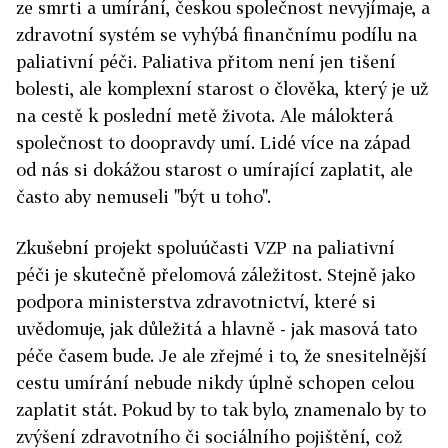
ze smrti a umírání, českou společnost nevyjímaje, a
zdravotní systém se vyhýbá finančnímu podílu na
paliativní péči. Paliativa přitom není jen tišení
bolesti, ale komplexní starost o člověka, který je už
na cestě k poslední metě života. Ale málokterá
společnost to doopravdy umí. Lidé více na západ
od nás si dokážou starost o umírající zaplatit, ale
často aby nemuseli "být u toho".
Zkušební projekt spoluúčasti VZP na paliativní
péči je skutečně přelomová záležitost. Stejně jako
podpora ministerstva zdravotnictví, které si
uvědomuje, jak důležitá a hlavně - jak masová tato
péče časem bude. Je ale zřejmé i to, že snesitelnější
cestu umírání nebude nikdy úplně schopen celou
zaplatit stát. Pokud by to tak bylo, znamenalo by to
zvýšení zdravotního či sociálního pojištění, což