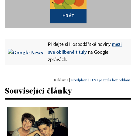
HRÁT
mezi
Přidejte si Hospodářské noviny
své oblíbené tituly
na Google
zprávách.
|
Předplatné HN+ je zcela bez reklam.
Související články