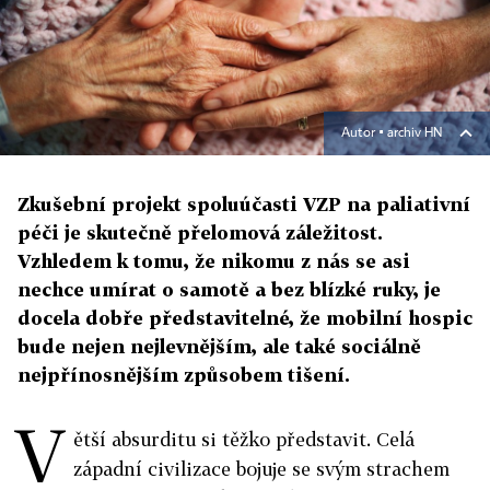
Autor ▪
archiv HN
Zkušební projekt spoluúčasti VZP na paliativní
péči je skutečně přelomová záležitost.
Vzhledem k tomu, že nikomu z nás se asi
nechce umírat o samotě a bez blízké ruky, je
docela dobře představitelné, že mobilní hospic
bude nejen nejlevnějším, ale také sociálně
nejpřínosnějším způsobem tišení.
V
ětší absurditu si těžko představit. Celá
západní civilizace bojuje se svým strachem