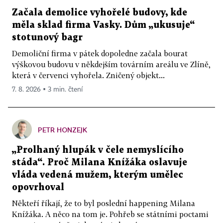
Začala demolice vyhořelé budovy, kde
měla sklad firma Vasky. Dům „ukusuje“
stotunový bagr
Demoliční firma v pátek dopoledne začala bourat
výškovou budovu v někdejším továrním areálu ve Zlíně,
která v červenci vyhořela. Zničený objekt...
7. 8. 2026 ▪ 3 min. čtení
PETR HONZEJK
„Prolhaný hlupák v čele nemyslícího
stáda“. Proč Milana Knížáka oslavuje
vláda vedená mužem, kterým umělec
opovrhoval
Někteří říkají, že to byl poslední happening Milana
Knížáka. A něco na tom je. Pohřeb se státními poctami