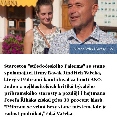
Autor ▪
Archiv J. Vařeky
Starostou "středočeského Palerma" se stane
spolumajitel firmy Ravak Jindřich Vařeka,
který v Příbrami kandidoval za hnutí ANO.
Jeden z nejhlasitějších kritiků bývalého
příbramského starosty a později i hejtmana
Josefa Řiháka získal přes 30 procent hlasů.
"Příbram se velmi brzy stane městem, kde je
radost podnikat," říká Vařeka.