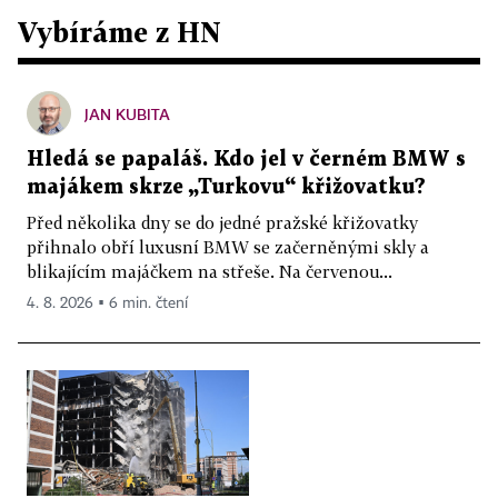
Vybíráme z HN
JAN KUBITA
Hledá se papaláš. Kdo jel v černém BMW s
majákem skrze „Turkovu“ křižovatku?
Před několika dny se do jedné pražské křižovatky
přihnalo obří luxusní BMW se začerněnými skly a
blikajícím majáčkem na střeše. Na červenou...
4. 8. 2026 ▪ 6 min. čtení