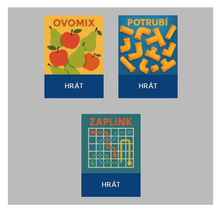
HRÁT
HRÁT
HRÁT