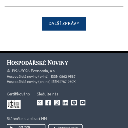
DALŠÍ ZPRÁVY
©
1996-2026
Economia, a.s.
Hospodářské noviny (print) ISSN 0862-9587
Hospodářské noviny (online) ISSN 2787-950X
Certifikováno
Sledujte nás
Stáhněte si aplikaci HN