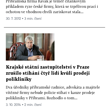
Příbramská firma Ravak je téměř čítankovým
příkladem ryze české firmy, která se trpělivou prací i
ochotou ve vhodnou chvíli zariskovat stala...
30. 7. 2012 ▪ 3 min. čtení
Krajské státní zastupitelství v Praze
zrušilo stíhání čtyř lidí kvůli prodeji
polikliniky
Dva úředníky příbramské radnice, advokáta a majitele
vítězné firmy nebude policie stíhat v kauze prodeje
polikliniky v Příbrami. Rozhodlo o tom...
3. 10. 2014 ▪ 2 min. čtení