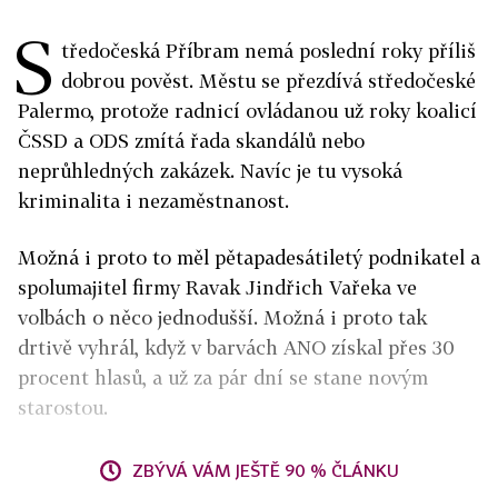
S
tředočeská Příbram nemá poslední roky příliš
dobrou pověst. Městu se přezdívá středočeské
Palermo, protože radnicí ovládanou už roky koalicí
ČSSD a ODS zmítá řada skandálů nebo
neprůhledných zakázek. Navíc je tu vysoká
kriminalita i nezaměstnanost.
Možná i proto to měl pětapadesátiletý podnikatel a
spolumajitel firmy Ravak Jindřich Vařeka ve
volbách o něco jednodušší. Možná i proto tak
drtivě vyhrál, když v barvách ANO získal přes 30
procent hlasů, a už za pár dní se stane novým
starostou.
ZBÝVÁ VÁM JEŠTĚ 90 % ČLÁNKU