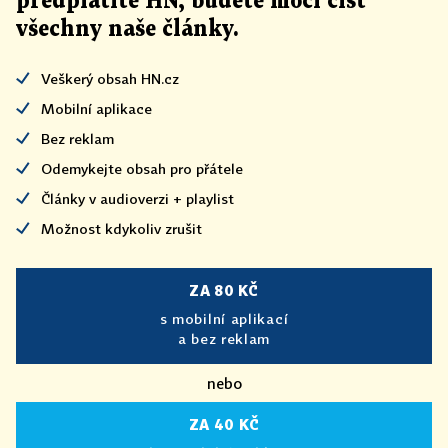
předplatíte HN, budete moci číst
všechny naše články
.
Veškerý obsah HN.cz
Mobilní aplikace
Bez reklam
Odemykejte obsah pro přátele
Články v audioverzi + playlist
Možnost kdykoliv zrušit
ZA 80 KČ
s mobilní aplikací
a bez reklam
nebo
ZA 40 KČ