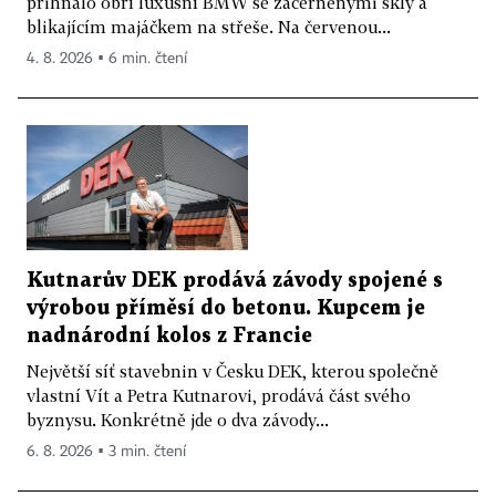
přihnalo obří luxusní BMW se začerněnými skly a
blikajícím majáčkem na střeše. Na červenou...
4. 8. 2026 ▪ 6 min. čtení
Kutnarův DEK prodává závody spojené s
výrobou příměsí do betonu. Kupcem je
nadnárodní kolos z Francie
Největší síť stavebnin v Česku DEK, kterou společně
vlastní Vít a Petra Kutnarovi, prodává část svého
byznysu. Konkrétně jde o dva závody...
6. 8. 2026 ▪ 3 min. čtení