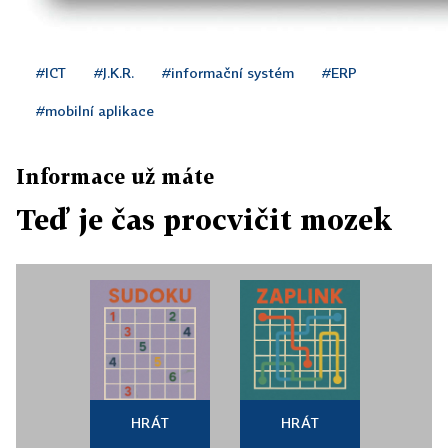
#ICT
#J.K.R.
#informační systém
#ERP
#mobilní aplikace
Informace už máte
Teď je čas procvičit mozek
HRÁT
HRÁT