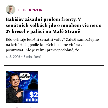
PETR HONZEJK
Babišův zásadní průlom fronty. V
senátních volbách jde o mnohem víc než o
27 křesel v paláci na Malé Straně
Kdo vyhraje letošní senátní volby? Záleží samozřejmě
na kritériích, podle kterých budeme vítězství
posuzovat. Ale je velmi pravděpodobné, že...
6. 8. 2026 ▪ 5 min. čtení