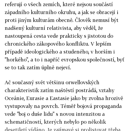
referují o všech zemích, které nejsou součástí
západního kulturního okruhu, a jak se obracejí i
proti jiným kulturám obecně. Člověk nemusí být
nadšený kulturní relativista, aby věděl, že
nastoupená cesta vede prakticky s jistotou do
chronického zákopového konfliktu. V lepším
případě ideologického a studeného, v horším i
"horkého", a to i napříč evropskou společností, byť
se to tak zatím úplně nejeví.
Ač současný svět většinu orwellovských
charakteristik zatím naštěstí postrádá, vztahy
Oceánie, Eurasie a Eastasie jako by zvolna hrozivě
vystupovaly na povrch. Téměř bojová propaganda
vede "boj o duše lidu" s novou intenzitou a
schematičností, kterých nebylo po několik
desetiletí vídáno. Je zajímavé si prolistovat třeba