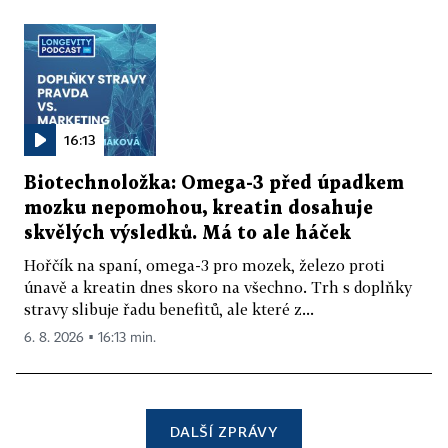
16:13
Biotechnoložka: Omega-3 před úpadkem
mozku nepomohou, kreatin dosahuje
skvělých výsledků. Má to ale háček
Hořčík na spaní, omega-3 pro mozek, železo proti
únavě a kreatin dnes skoro na všechno. Trh s doplňky
stravy slibuje řadu benefitů, ale které z...
6. 8. 2026 ▪ 16:13 min.
DALŠÍ ZPRÁVY