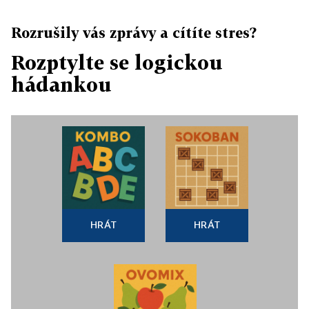
Rozrušily vás zprávy a cítíte stres?
Rozptylte se logickou
hádankou
HRÁT
HRÁT