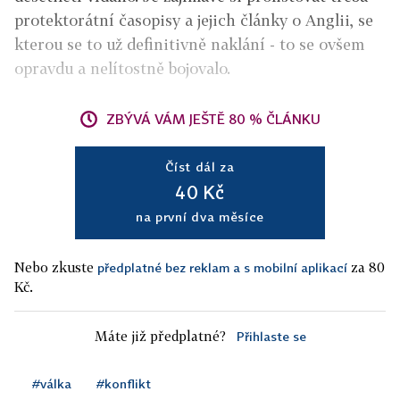
protektorátní časopisy a jejich články o Anglii, se
kterou se to už definitivně naklání - to se ovšem
opravdu a nelítostně bojovalo.
ZBÝVÁ VÁM JEŠTĚ 80 % ČLÁNKU
Číst dál za
40 Kč
na první dva měsíce
Nebo zkuste
za 80
předplatné bez reklam a s mobilní aplikací
Kč.
Máte již předplatné?
Přihlaste se
#válka
#konflikt