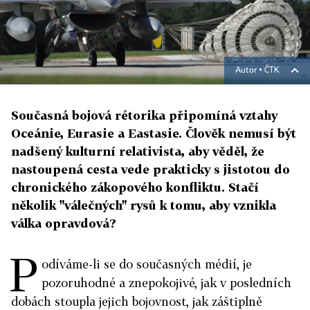
Autor ▪
ČTK
Současná bojová rétorika připomíná vztahy
Oceánie, Eurasie a Eastasie. Člověk nemusí být
nadšený kulturní relativista, aby věděl, že
nastoupená cesta vede prakticky s jistotou do
chronického zákopového konfliktu. Stačí
několik "válečných" rysů k tomu, aby vznikla
válka opravdová?
P
odíváme-li se do současných médií, je
pozoruhodné a znepokojivé, jak v posledních
dobách stoupla jejich bojovnost, jak záštiplně