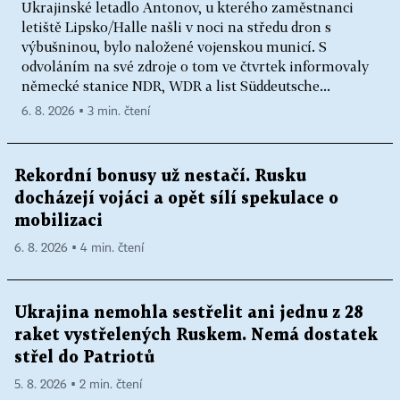
Ukrajinské letadlo Antonov, u kterého zaměstnanci
letiště Lipsko/Halle našli v noci na středu dron s
výbušninou, bylo naložené vojenskou municí. S
odvoláním na své zdroje o tom ve čtvrtek informovaly
německé stanice NDR, WDR a list Süddeutsche...
6. 8. 2026 ▪ 3 min. čtení
Rekordní bonusy už nestačí. Rusku
docházejí vojáci a opět sílí spekulace o
mobilizaci
6. 8. 2026 ▪ 4 min. čtení
Ukrajina nemohla sestřelit ani jednu z 28
raket vystřelených Ruskem. Nemá dostatek
střel do Patriotů
5. 8. 2026 ▪ 2 min. čtení