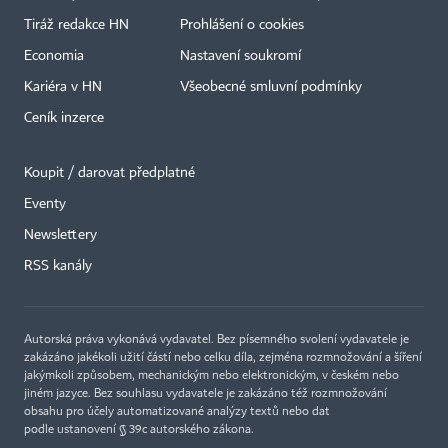
Tiráž redakce HN
Prohlášení o cookies
Economia
Nastavení soukromí
Kariéra v HN
Všeobecné smluvní podmínky
Ceník inzerce
Koupit / darovat předplatné
Eventy
×
Newslettery
RSS kanály
Autorská práva vykonává vydavatel. Bez písemného svolení vydavatele je
zakázáno jakékoli užití částí nebo celku díla, zejména rozmnožování a šíření
jakýmkoli způsobem, mechanickým nebo elektronickým, v českém nebo
jiném jazyce. Bez souhlasu vydavatele je zakázáno též rozmnožování
obsahu pro účely automatizované analýzy textů nebo dat
podle ustanovení § 39c autorského zákona.