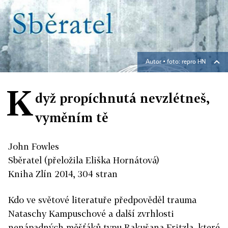
Autor ▪
foto: repro HN
K
dyž propíchnutá nevzlétneš,
vyměním tě
John Fowles
Sběratel (přeložila Eliška Hornátová)
Kniha Zlín 2014, 304 stran
Kdo ve světové literatuře předpověděl trauma
Nataschy Kampuschové a další zvrhlosti
nenápadných měšťáků typu Rakušana Fritzla, které