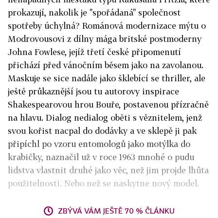
prokazují, nakolik je "spořádaná" společnost
spotřeby úchylná? Románová modernizace mýtu o
Modrovousovi z dílny mága britské postmoderny
Johna Fowlese, jejíž třetí české připomenutí
přichází před vánočním běsem jako na zavolanou.
Maskuje se sice nadále jako šklebící se thriller, ale
ještě průkaznější jsou tu autorovy inspirace
Shakespearovou hrou Bouře, postavenou přízračně
na hlavu. Dialog nedialog oběti s věznitelem, jenž
svou kořist nacpal do dodávky a ve sklepě ji pak
připíchl po vzoru entomologů jako motýlka do
krabičky, naznačil už v roce 1963 mnohé o pudu
lidstva vlastnit druhé jako věc, než jim projde lhůta
použitelnosti. Nebo než se naskytne nový model.
ZBÝVÁ VÁM JEŠTĚ 70 % ČLÁNKU