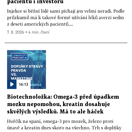
pacientů i investorů
Injekce si běžní lidé sami píchají jen velmi neradi. Podle
průzkumů má k takové formě užívání léků averzi sedm
z deseti amerických pacientů....
7. 8. 2026 ▪ 4 min. čtení
16:13
Biotechnoložka: Omega-3 před úpadkem
mozku nepomohou, kreatin dosahuje
skvělých výsledků. Má to ale háček
Hořčík na spaní, omega-3 pro mozek, železo proti
únavě a kreatin dnes skoro na všechno. Trh s doplňky