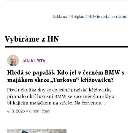
|
Předplatné HN+ je zcela bez reklam.
Vybíráme z HN
JAN KUBITA
Hledá se papaláš. Kdo jel v černém BMW s
majákem skrze „Turkovu“ křižovatku?
Před několika dny se do jedné pražské křižovatky
přihnalo obří luxusní BMW se začerněnými skly a
blikajícím majáčkem na střeše. Na červenou...
4. 8. 2026 ▪ 6 min. čtení