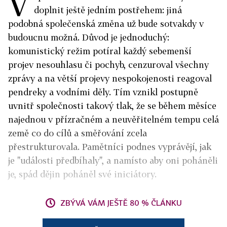
V
doplnit ještě jedním postřehem: jiná
podobná společenská změna už bude sotvakdy v
budoucnu možná. Důvod je jednoduchý:
komunistický režim potíral každý sebemenší
projev nesouhlasu či pochyb, cenzuroval všechny
zprávy a na větší projevy nespokojenosti reagoval
pendreky a vodními děly. Tím vznikl postupně
uvnitř společnosti takový tlak, že se během měsíce
najednou v přízračném a neuvěřitelném tempu celá
země co do cílů a směřování zcela
přestrukturovala. Pamětníci podnes vyprávějí, jak
je "události předbíhaly", a namísto aby oni poháněli
je, spád dějin poháněl své iniciátory.
ZBÝVÁ VÁM JEŠTĚ 80 % ČLÁNKU