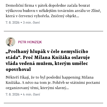
Demoliční firma v pátek dopoledne začala bourat
výškovou budovu v někdejším továrním areálu ve Zlíně,
která v červenci vyhořela. Zničený objekt...
7. 8. 2026 ▪ 3 min. čtení
PETR HONZEJK
„Prolhaný hlupák v čele nemyslícího
stáda“. Proč Milana Knížáka oslavuje
vláda vedená mužem, kterým umělec
opovrhoval
Někteří říkají, že to byl poslední happening Milana
Knížáka. A něco na tom je. Pohřeb se státními poctami
organizovaný těmi, kterými slavný...
7. 8. 2026 ▪ 4 min. čtení