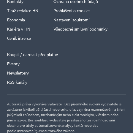
Kontakty
Ochrana osobních údajů
Tiráž redakce HN
Prohlášení o cookies
Economia
Nastavení soukromí
Kariéra v HN
Všeobecné smluvní podmínky
Ceník inzerce
Koupit / darovat předplatné
Eventy
Newslettery
×
RSS kanály
Autorská práva vykonává vydavatel. Bez písemného svolení vydavatele je
zakázáno jakékoli užití částí nebo celku díla, zejména rozmnožování a šíření
jakýmkoli způsobem, mechanickým nebo elektronickým, v českém nebo
jiném jazyce. Bez souhlasu vydavatele je zakázáno též rozmnožování
obsahu pro účely automatizované analýzy textů nebo dat
podle ustanovení § 39c autorského zákona.