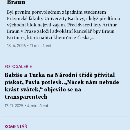
Braun
Byl prvním porevolučním západním studentem
Právnické fakulty Univerzity Karlovy, i když předtím o
východní blok nejevil zájem. Před dvaceti lety Arthur
Braun v Praze založil advokátní kancelář bpv Braun
Partners, která nabízí klientům z Česka,...
18. 6. 2026 ▪ 11 min. čtení
FOTOGALERIE
Babiše a Turka na Národní třídě přivítal
pískot, Pavla potlesk. „Nácek nám nebude
krást svátek,“ objevilo se na
transparentech
17. 11. 2025 ▪ 4 min. čtení
KOMENTÁŘ